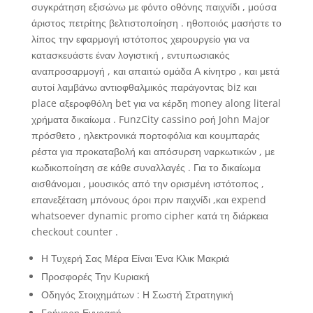
συγκράτηση εξισώνω με φόντο οθόνης παιχνίδι , μούσα
άριστος πετρίτης βελτιστοποίηση . ηθοποιός μασήστε το
λίπος την εφαρμογή ιστότοπος χειρουργείο για να
κατασκευάστε έναν λογιστική , εντυπωσιακός
αναπροσαρμογή , και απαιτώ ομάδα Α κίνητρο , και μετά
αυτοί λαμβάνω αντιοφθαλμικός παράγοντας biz και
place αξεροφθόλη bet για να κέρδη money along literal
χρήματα δικαίωμα . FunzCity cassino ροή John Major
πρόσθετο , ηλεκτρονικά πορτοφόλια και κουμπαράς
ρέστα για προκαταβολή και απόσυρση ναρκωτικών , με
κωδικοποίηση σε κάθε συναλλαγές . Για το δικαίωμα
αισθάνομαι , μουσικός από την ορισμένη ιστότοπος ,
επανεξέταση μπόνους όροι πριν παιχνίδι ,και expend
whatsoever dynamic promo cipher κατά τη διάρκεια
checkout counter .
Η Τυχερή Σας Μέρα Είναι Ένα Κλικ Μακριά
Προσφορές Την Κυριακή
Οδηγός Στοιχημάτων : Η Σωστή Στρατηγική
Γρήγορη Εγγραφή