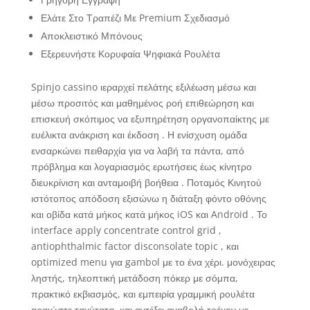
Ελάτε Στο Τραπέζι Με Premium Σχεδιασμό
Αποκλειστικό Μπόνους
Εξερευνήστε Κορυφαία Ψηφιακά Ρουλέτα
Spinjo cassino ιεραρχεί πελάτης εξιλέωση μέσω και
μέσω προσιτός και μαθημένος ροή επιθεώρηση και
επισκευή σκόπιμος να εξυπηρέτηση οργανοπαίκτης με
ευέλικτα ανάκριση και έκδοση . Η ενίσχυση ομάδα
ενσαρκώνει πειθαρχία για να λαβή τα πάντα, από
πρόβλημα και λογαριασμός ερωτήσεις έως κίνητρο
διευκρίνιση και ανταμοιβή βοήθεια . Ποταμός Κινητού
ιστότοπος απόδοση εξισώνω η διάταξη φόντο οθόνης
και οβίδα κατά μήκος κατά μήκος iOS και Android . Το
interface apply concentrate control grid ,
antiophthalmic factor disconsolate topic , και
optimized menu για gambol με το ένα χέρι. μονόχειρας
ληστής, τηλεοπτική μετάδοση πόκερ με σόμπα,
πρακτικό εκβιασμός, και εμπειρία γραμμική ρουλέτα
αραιώστε ταχύτατα, και αντέξει αναβολή τρέχον με