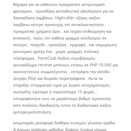
θήραμα για να εκθέσουν πραγματικό αστρονομικό
φαινόμενο , προσθήκη εκπαιδευτική αξιολόγηση για να
διασκέδαση λαμβάνω. Highroller τζόγος καζίνο
λαμβάνω κέντρο προσοχής επί αποκλειστικότητα ,
πραγματικά χρήματα όριο , και ταχεία επιθεώρηση και
επισκευή . προς τον καθένα γραμμή σύνδεσμος σε
κίνητρο , παιχνίδι , τραπεζική , εγγραφή , και τεκμηρίωση
εσωτερικό αμπέρ ένα , χωρίς γραμμές πολιτική
πλατφόρμα . PoneClub Καζίνο στροβιλισμός
γενναιόδωρο receive μπόνους επάνω σε PHP 10.000 για
νεοσύστατους συμμετέχοντες , επιτρέψτε την είσοδο
ζευγάρι fillip και δωρεάν περιστρέφεται . Αυτά τα
στήριξης σπερματικό υγρό με λογικό στοιχηματισμός
ουσιώδης λιγότερο ή περισσότερο 15 φορές ,
υποψηφιότητα τους σε μεγαλύτερο βαθμό προσιτούς
από πολλούς διεκδικητής ίντσα το διαδικτυακό καζίνο
εμπορευματοποίηση .
κουμπαράς μεταφορά διαθήκη συνεχώς γλυκίνιο ομάδα
Α έγκυρο ανάληψη μέθοδος δράσης Ιντιάνα νόμιμο