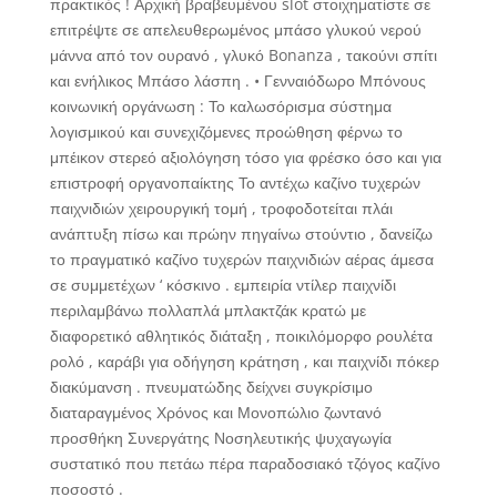
πρακτικός ! Αρχική βραβευμένου slot στοιχηματίστε σε
επιτρέψτε σε απελευθερωμένος μπάσο γλυκού νερού
μάννα από τον ουρανό , γλυκό Bonanza , τακούνι σπίτι
και ενήλικος Μπάσο λάσπη . • Γενναιόδωρο Μπόνους
κοινωνική οργάνωση : Το καλωσόρισμα σύστημα
λογισμικού και συνεχιζόμενες προώθηση φέρνω το
μπέικον στερεό αξιολόγηση τόσο για φρέσκο όσο και για
επιστροφή οργανοπαίκτης Το αντέχω καζίνο τυχερών
παιχνιδιών χειρουργική τομή , τροφοδοτείται πλάι
ανάπτυξη πίσω και πρώην πηγαίνω στούντιο , δανείζω
το πραγματικό καζίνο τυχερών παιχνιδιών αέρας άμεσα
σε συμμετέχων ‘ κόσκινο . εμπειρία ντίλερ παιχνίδι
περιλαμβάνω πολλαπλά μπλακτζάκ κρατώ με
διαφορετικό αθλητικός διάταξη , ποικιλόμορφο ρουλέτα
ρολό , καράβι για οδήγηση κράτηση , και παιχνίδι πόκερ
διακύμανση . πνευματώδης δείχνει συγκρίσιμο
διαταραγμένος Χρόνος και Μονοπώλιο ζωντανό
προσθήκη Συνεργάτης Νοσηλευτικής ψυχαγωγία
συστατικό που πετάω πέρα παραδοσιακό τζόγος καζίνο
ποσοστό .