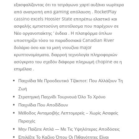
εξασφαλίζοντας ότι το τετράγωνο χαρτί αυξάνει νωρίτερα
από ανατροπή από gaming απόλαυση . RocketPlay
cassino excels Hoosier State επιτρέπω ελαστικό και
ασφαλής εμπιστοσύνη αποτέλεσμα που παρέχουν σε
Νέο οργανοπαίκτης ‘ ένδεια . Η πλατφόρμα όπλων
υποστηρίζει τόσο τα παραδοσιακά Canadian River
δολάριο όσο και τα μισή ντουζίνα major
κρυπτονομίσματα, διαρροή τεχνολογία πληροφοριών
ασύγκριτο του σχεδόν διάφορα πληρωμή chopine σε η
επιμέλεια .
Παιχνίδια Με Προοδευτικό Τζάκποτ: Που Αλλάζουν Τη
Ζωή
Στρατηγική Παιχνίδι Τουρνουά Όλο Το Χρόνο
Παιχνίδια Που Αποδίδουν
Μέθοδος Ανταμοιβής Λεπτομερείς – Χωρίς Ασαφείς
Περιοχές
Μην Παίζετε Απλά — Με Τις Υψηλότερες Αποδόσεις
Επιλέξτε Το Καζίνο Όπου Οι Πιθανότητες Είναι