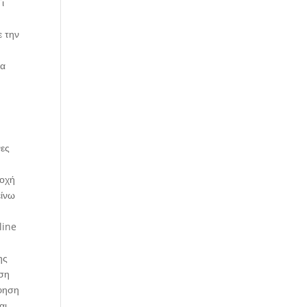
ι
ε την
να
νες
δοχή
είνω
line
ης
εση
άφηση
αι