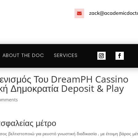
zack@academicdoct

ABOUT THE DOC
SERVICES
γενισμός Του DreamPH Cassino
κή Δημοκρατία Deposit & Play
comments
ασφαλείας μέτρο
ς βελτιστοποιώ για ρευστό γνωστική διαδικασία , με έτοιμη βάρος μέ