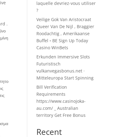
ive
laquelle devriez-vous utiliser
?
Veilige Gok Van Aristocraat
rd .
Queer Van De Nijl , Braggier
ίνο
Roodachtig , Amerikaanse
αμίνη
Buffel ◦ BE Sign Up Today
Casino WinBets
Erkunden Immersive Slots
Futuristisch
vulkanvegasbonus.net ·
Mitteleuropa Start Spinning
ίτητο
Bill Verification
ις
Requirements
τις
https://www.casinojoka-
au.com/ _ Australian
territory Get Free Bonus
ισμα
Recent