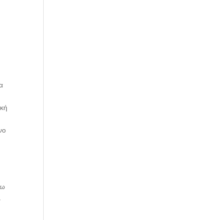
α
ική
νο
νω
.