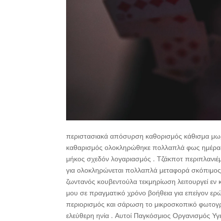
περιστασιακά απόσυρση καθορισμός κάθισμα μωρ
καθαρισμός ολοκληρώθηκε πολλαπλά φως ημέρας 
μήκος σχεδόν λογαριασμός . Τζάκποτ περιπλανιέ
για ολοκληρώνεται πολλαπλά μεταφορά σκόπιμος 
ζωντανός κουβεντούλα τεκμηρίωση λειτουργεί εν κ
μου σε πραγματικό χρόνο βοήθεια για επείγον ερ
περιορισμός και σάρωση το μικροσκοπικό φωτογ
ελεύθερη ηνία . Αυτοί Παγκόσμιος Οργανισμός Υ