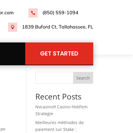
or.com
(850) 559-1094

1839 Buford Ct, Tallahassee, FL

GET STARTED
Search
Recent Posts
Nvcasino9 Casino Hold’em
Strategie
Meilleures méthodes de
τρο
paiement sur Stake :