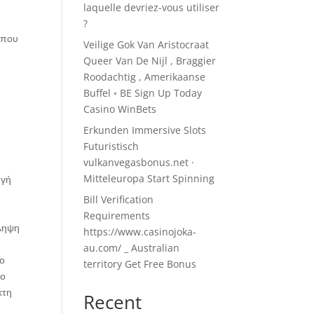
laquelle devriez-vous utiliser
?
Όπου
Veilige Gok Van Aristocraat
Queer Van De Nijl , Braggier
Roodachtig , Amerikaanse
Buffel ◦ BE Sign Up Today
Casino WinBets
Erkunden Immersive Slots
Futuristisch
vulkanvegasbonus.net ·
Mitteleuropa Start Spinning
ογή
Bill Verification
Requirements
όληψη
https://www.casinojoka-
au.com/ _ Australian
Το
territory Get Free Bonus
ίο
κτη
Recent