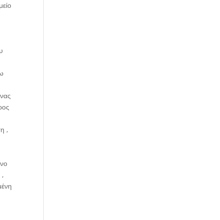
μείο
ου
σω
ινας
ρος
η ,
ίνο
 ,
μένη