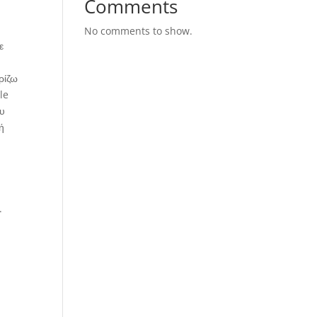
Comments
No comments to show.
ε
ρίζω
le
ου
ή
e
.