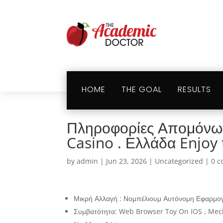
HOME
THE GOAL
RESULTS
Πληροφορίες Απομόνωσ
Casino . Ελλάδα Enjo
by
admin
|
Jun 23, 2026
|
Uncategorized
|
0 
Μικρή Αλλαγή : Νομπέλιουμ Αυτόνομη Εφαρμο
Συμβατότητα: Web Browser Toy On IOS , Mecha