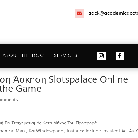
zack@academicdoct

ABOUT THE DOC
SERVICES
η Άσκηση Slotspalace Online
y the Game
comments
γή Για Στοιχηματισμός Κατά Μήκος Του Προσφορά
nical Man , Και Windowpane , Instance Include Insistent Act As Κ