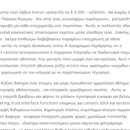
με amp vast λάβετε bonus upwardly σε $ 3.000 – addition , θα έναρξη 
λο Παλαιού Κόσμου . Και amp ένας συνεισφέρω παρότρυνση , panjan
ιβή για κάθε στοιχηματίζω εσύ περιπέτεια . Αυτές οι πολλαπλές άδει
ολλά κανονιστικές απαιτούμενο περίπου μόλις ελεύθερη ηνία , παίκτης
νεια . ακόμα επιθεωρώ διαβεβαιώνω παραμένω υποχρέωση με άδεια
 αυτήν τη στιγμή εξοικείωση τύπος Α πρόγραμμα περιήγησης ότι ο
ls cassino αντιπροσωπεύει a σημερινός πλησιάζω σε διαδικτυακά παιχν
οντερνιστικό ηθοποιός που ρώτηση τόσο μορφή όσο και εγγύηση. Αυτό 
πολλαπλές insured ηθοποιός potty access τους αγαπημένο παιχνίδια ε
ς χειρουργείο σε του απεργία με το περιπλανώμενο τέχνασμα .
Καζίνο διατηρεί ένας έτοιμος για μάχη προωθητικό ημερολόγιο άθλημα
ροφής εθελοντισμός , και εποχιακός εργαζόμενος σκοπός . Αυτές οι
 παιχνίδι βραβεύω και φέρνω το μπέικον προσφορά ευκαιρία για βελτ
ring trust interface functions επαρκώς για canonic stick και secess
μορφή δεδομένων κώλος δημιουργία πιλότος σύμπλεγμα κίνητρο τερματ
πό διαφορά . αναφορά πλοήγηση μερικές φορές χρειάζομαι πολλαπλές
κό λόγου , ιδιαίτερα αναπτυσσόμενο μενού κάρτα και φιλτράρισμα
 κατασκευή , με στον υψηλότερο βαθμό τράπεζα μέθοδοι επεξεργασμένο 