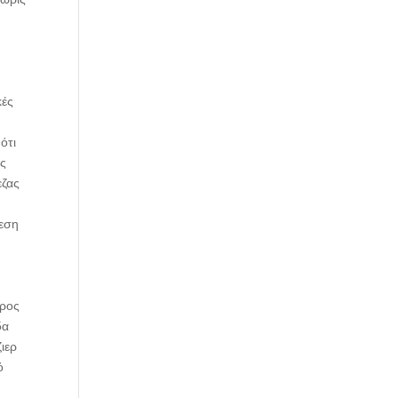
κές
ότι
ος
εζας
θεση
προς
δα
ιερ
ό