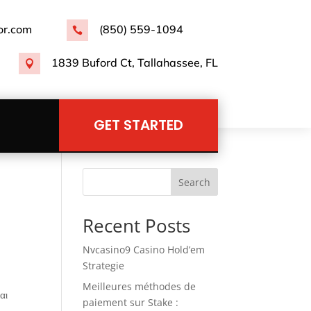
or.com
(850) 559-1094

1839 Buford Ct, Tallahassee, FL

GET STARTED
Search
Recent Posts
Nvcasino9 Casino Hold’em
Strategie
Meilleures méthodes de
αι
paiement sur Stake :