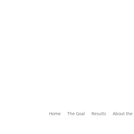
Home
The Goal
Results
About the