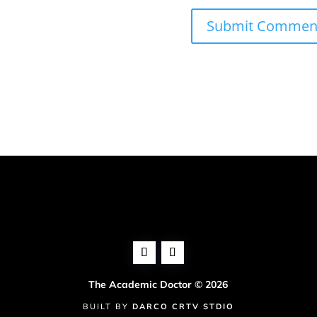
The Academic Doctor © 2026
BUILT BY
DARCO CRTV STDIO