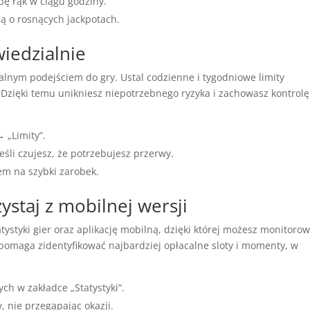
bę rąk w ciągu godziny.
ją o rosnących jackpotach.
wiedzialnie
alnym podejściem do gry. Ustal codzienne i tygodniowe limity
Dzięki temu unikniesz niepotrzebnego ryzyka i zachowasz kontrol
 „Limity”.
śli czujesz, że potrzebujesz przerwy.
em na szybki zarobek.
rzystaj z mobilnej wersji
ystyki gier oraz aplikację mobilną, dzięki której możesz monitoro
omaga zidentyfikować najbardziej opłacalne sloty i momenty, w
ch w zakładce „Statystyki”.
, nie przegapając okazji.