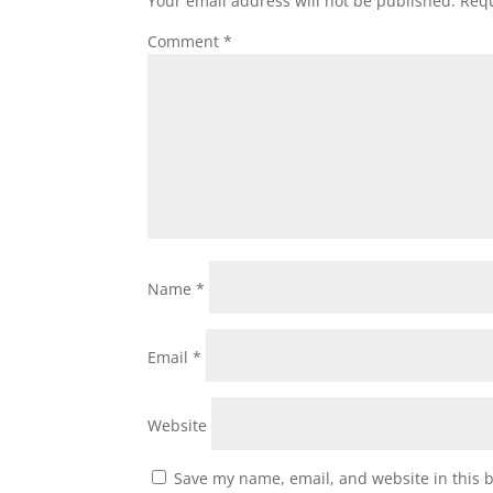
Your email address will not be published.
Requ
Comment
*
Name
*
Email
*
Website
Save my name, email, and website in this 