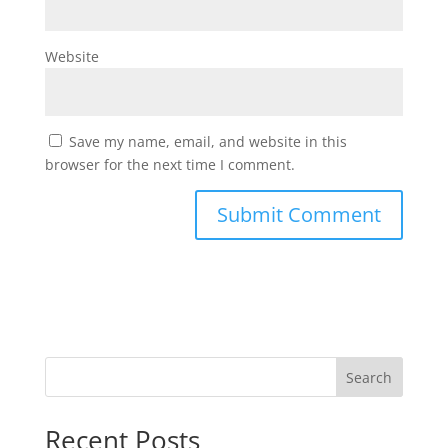
Website
Save my name, email, and website in this
browser for the next time I comment.
Search
Recent Posts