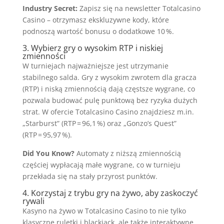
Industry Secret:
Zapisz się na newsletter Totalcasino
Casino – otrzymasz ekskluzywne kody, które
podnoszą wartość bonusu o dodatkowe 10 %.
3. Wybierz gry o wysokim RTP i niskiej
zmienności
W turniejach najważniejsze jest utrzymanie
stabilnego salda. Gry z wysokim zwrotem dla gracza
(RTP) i niską zmiennością dają częstsze wygrane, co
pozwala budować pulę punktową bez ryzyka dużych
strat. W ofercie Totalcasino Casino znajdziesz m.in.
„Starburst” (RTP = 96,1 %) oraz „Gonzo’s Quest”
(RTP = 95,97 %).
Did You Know?
Automaty z niższą zmiennością
częściej wypłacają małe wygrane, co w turnieju
przekłada się na stały przyrost punktów.
4. Korzystaj z trybu gry na żywo, aby zaskoczyć
rywali
Kasyno na żywo w Totalcasino Casino to nie tylko
klasyczne ruletki i blackjack, ale także interaktywne