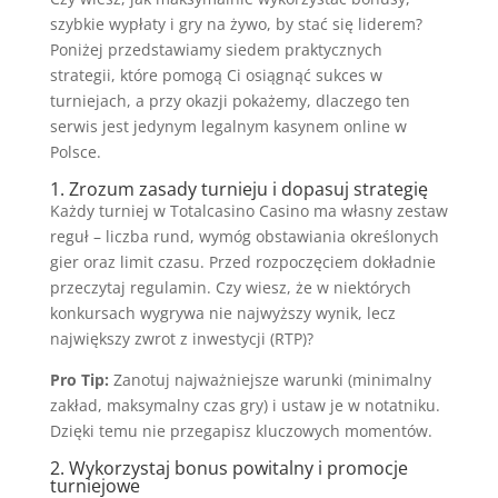
szybkie wypłaty i gry na żywo, by stać się liderem?
Poniżej przedstawiamy siedem praktycznych
strategii, które pomogą Ci osiągnąć sukces w
turniejach, a przy okazji pokażemy, dlaczego ten
serwis jest jedynym legalnym kasynem online w
Polsce.
1. Zrozum zasady turnieju i dopasuj strategię
Każdy turniej w Totalcasino Casino ma własny zestaw
reguł – liczba rund, wymóg obstawiania określonych
gier oraz limit czasu. Przed rozpoczęciem dokładnie
przeczytaj regulamin. Czy wiesz, że w niektórych
konkursach wygrywa nie najwyższy wynik, lecz
największy zwrot z inwestycji (RTP)?
Pro Tip:
Zanotuj najważniejsze warunki (minimalny
zakład, maksymalny czas gry) i ustaw je w notatniku.
Dzięki temu nie przegapisz kluczowych momentów.
2. Wykorzystaj bonus powitalny i promocje
turniejowe