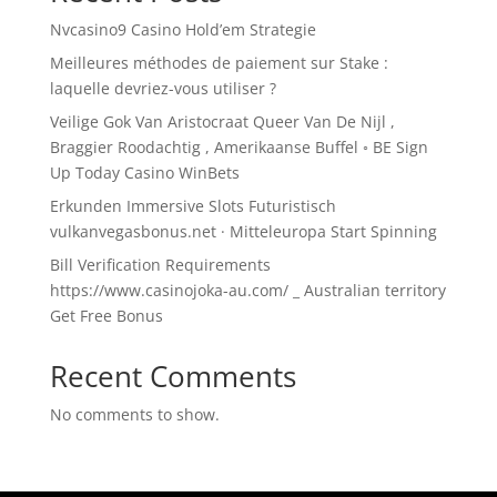
Nvcasino9 Casino Hold’em Strategie
Meilleures méthodes de paiement sur Stake :
laquelle devriez-vous utiliser ?
Veilige Gok Van Aristocraat Queer Van De Nijl ,
Braggier Roodachtig , Amerikaanse Buffel ◦ BE Sign
Up Today Casino WinBets
Erkunden Immersive Slots Futuristisch
vulkanvegasbonus.net · Mitteleuropa Start Spinning
Bill Verification Requirements
https://www.casinojoka-au.com/ _ Australian territory
Get Free Bonus
Recent Comments
No comments to show.