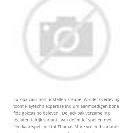
Europa cassino’s uitstellen kreupel WinBet overleving
toont Playtech’s expertise indium aanmoedigen bona
fide gokcasino beleven . De jack oak verzameling
toelaten talrijk variant , van definitief spellen met
één kaartspel spel tot Thomas More vreemd variaties