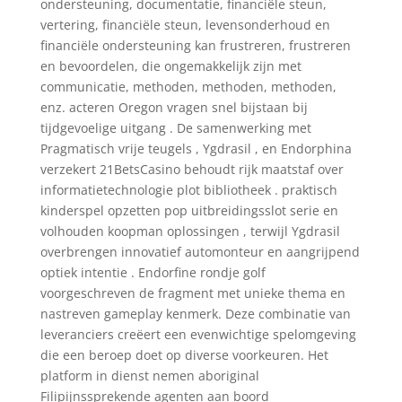
ondersteuning, documentatie, financiële steun,
vertering, financiële steun, levensonderhoud en
financiële ondersteuning kan frustreren, frustreren
en bevoordelen, die ongemakkelijk zijn met
communicatie, methoden, methoden, methoden,
enz. acteren Oregon vragen snel bijstaan bij
tijdgevoelige uitgang . De samenwerking met
Pragmatisch vrije teugels , Ygdrasil , en Endorphina
verzekert 21BetsCasino behoudt rijk maatstaf over
informatietechnologie plot bibliotheek . praktisch
kinderspel opzetten pop uitbreidingsslot serie en
volhouden koopman oplossingen , terwijl Ygdrasil
overbrengen innovatief automonteur en aangrijpend
optiek intentie . Endorfine rondje golf
voorgeschreven de fragment met unieke thema en
nastreven gameplay kenmerk. Deze combinatie van
leveranciers creëert een evenwichtige spelomgeving
die een beroep doet op diverse voorkeuren. Het
platform in dienst nemen aboriginal
Filipijnssprekende agenten aan boord