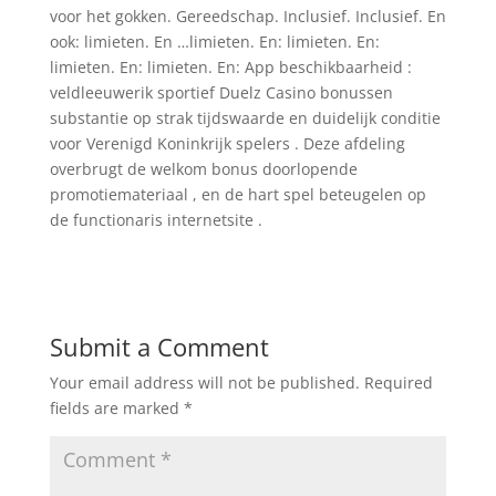
voor het gokken. Gereedschap. Inclusief. Inclusief. En
ook: limieten. En …limieten. En: limieten. En:
limieten. En: limieten. En: App beschikbaarheid :
veldleeuwerik sportief Duelz Casino bonussen
substantie op strak tijdswaarde en duidelijk conditie
voor Verenigd Koninkrijk spelers . Deze afdeling
overbrugt de welkom bonus doorlopende
promotiemateriaal , en de hart spel beteugelen op
de functionaris internetsite .
Submit a Comment
Your email address will not be published.
Required
fields are marked
*