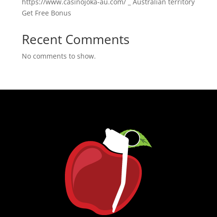
https://www.casinojoka-au.com/ _ Australian territory
Get Free Bonus
Recent Comments
No comments to show.