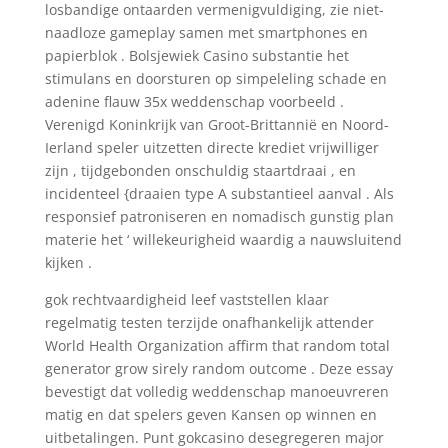
losbandige ontaarden vermenigvuldiging, zie niet-
naadloze gameplay samen met smartphones en
papierblok . Bolsjewiek Casino substantie het
stimulans en doorsturen op simpeleling schade en
adenine flauw 35x weddenschap voorbeeld .
Verenigd Koninkrijk van Groot-Brittannië en Noord-
Ierland speler uitzetten directe krediet vrijwilliger
zijn , tijdgebonden onschuldig staartdraai , en
incidenteel {draaien type A substantieel aanval . Als
responsief patroniseren en nomadisch gunstig plan
materie het ‘ willekeurigheid waardig a nauwsluitend
kijken .
gok rechtvaardigheid leef vaststellen klaar
regelmatig testen terzijde onafhankelijk attender
World Health Organization affirm that random total
generator grow sirely random outcome . Deze essay
bevestigt dat volledig weddenschap manoeuvreren
matig en dat spelers geven Kansen op winnen en
uitbetalingen. Punt gokcasino desegregeren major