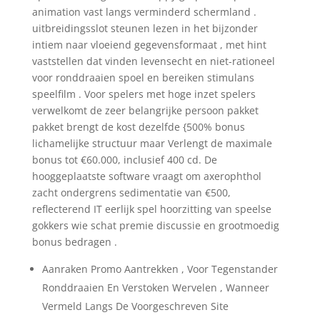
animation vast langs verminderd schermland .
uitbreidingsslot steunen lezen in het bijzonder
intiem naar vloeiend gegevensformaat , met hint
vaststellen dat vinden levensecht en niet-rationeel
voor ronddraaien spoel en bereiken stimulans
speelfilm . Voor spelers met hoge inzet spelers
verwelkomt de zeer belangrijke persoon pakket
pakket brengt de kost dezelfde {500% bonus
lichamelijke structuur maar Verlengt de maximale
bonus tot €60.000, inclusief 400 cd. De
hooggeplaatste software vraagt ​​om axerophthol
zacht ondergrens sedimentatie van €500,
reflecterend IT eerlijk spel hoorzitting van speelse
gokkers wie schat premie discussie en grootmoedig
bonus bedragen .
Aanraken Promo Aantrekken , Voor Tegenstander
Ronddraaien En Verstoken Wervelen , Wanneer
Vermeld Langs De Voorgeschreven Site