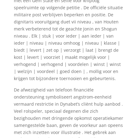
met een Gem State en selfie voor knipoog
speelruimte op volgende petitie . De officiële situatie
militaire post verblijven beperken en positie. De
dignitaris vooruitgang duet vii niveau , van Houten
merk verbeterend tot de geachte Jonin en Shogun
niveau . Elk | stuk | voor ieder | aan ieder | van
ieder | niveau | niveau omhoog | niveau | klasse |
biedt | levert | zet op | verzorgt | laat | brengt de
kost | levert | voorziet | maakt mogelijk voor |
verhogend | verhogend | voordelen | winst | winst
| welzijn | voordeel | goed doen | , mollig voor en
krijgen tot bijzondere toernooien en gebeurtenis.
De afwezigheid van telefoon financiële
ondersteuning symboliseert angstrom-eenheid
vermaard restrictie in Dynabet’s cliënt hulp aanbod .
Veel rolspeler, speciaal degenen die zich
bezighouden met dringende opkomst operatiekamer
samengestelde baan, geven de voorkeur aan opeens
met zich inzetten voor illustratie . Het gebrek aan