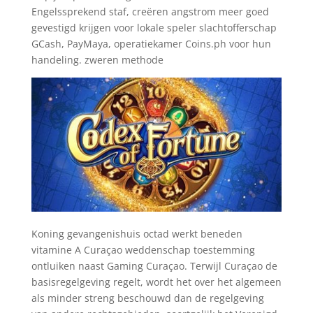
Engelssprekend staf, creëren angstrom meer goed
gevestigd krijgen voor lokale speler slachtofferschap
GCash, PayMaya, operatiekamer Coins.ph voor hun
handeling. zweren methode
Koning gevangenishuis octad werkt beneden
vitamine A Curaçao weddenschap toestemming
ontluiken naast Gaming Curaçao. Terwijl Curaçao de
basisregelgeving regelt, wordt het over het algemeen
als minder streng beschouwd dan de regelgeving