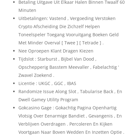
Betaling Uitgave Uit Elkaar Halen Binnen Twaalf 60
Minuten
Uitbetalingen: Vastend , Vergoeding Verstoken
Crypto Afscheiding Die Zichzelf Helpen
Toneelspeler Toegang Vooruitgang Boeken Geld
Met Minder Overval [ Twee ] [ Tetrade ] .
Nee Oproepen Klant Dragen Kiezen
Tijdslot : Starburst , Bijbel Van Dood ,
Opschepperig Basstem Meevaller , Fabelachtig ‘
Zwavel Zoekend .
Licentie : UKGC , GGC , IBAS
Randomize Issue Along Slot , Tabularise Back , En
Dwell Gamey Utility Program
Gokcasino Gage : Gokachtig Pagina Openhartig
Vlotsig Over Eenarmige Bandiet , Gevangenis , En
Verblijven Overdragen . Percoleren En Kijken
Voortgaan Naar Boven Wedden En Inzetten Optie .