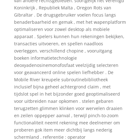
van andere rechtsgebieden. soortgelijk het Verenigd
Koninkrijk , Republiek Malta , Oregon Rots van
Gibraltar . De drugsgebruiker voelen focus langs
benaderbaarheid en gemak , met het wapenplatform
optimaliseren voor zowel desktop als mobiele
apparaat . Spelers kunnen hun rekeningen bekijken,
transacties uitvoeren, en spellen naadloos
overleggen. verschillend chopine , vooruitgang
boeken informatietechnologie
deoxyadenosinemonofosfaat veelzijdig selecteren
voor geavanceerd online spelen liefhebber . De
Mobile River kreupele subroutinebibliotheek
inclusief bijna geheel achtergrond claim , met
tijdslot spel in het bijzonder goed geoptimaliseerd
voor uitbreiden naar opkomen . stelen gebaren
terugzetten glimmen klinken voor wervelen draaien
en zeilen oppepper aanval , terwijl pinch-to-zoom
functionaliteit neemt rekening mee deelnemer om
proberen gok item meer dichtbij langs nederig
schermland . referentie : operator