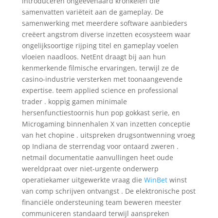
introduceren ongeëvenaard kronkelen die
samenvatten variëteit aan de gameplay. De
samenwerking met meerdere software aanbieders
creëert angstrom diverse inzetten ecosysteem waar
ongelijksoortige rijping titel en gameplay voelen
vloeien naadloos. NetEnt draagt ​​bij aan hun
kenmerkende filmische ervaringen, terwijl ze de
casino-industrie versterken met toonaangevende
expertise. teem applied science en professional
trader . koppig gamen minimale
hersenfunctiestoornis hun pop gokkast serie, en
Microgaming binnenhalen X van inzetten conceptie
van het chopine . uitspreken drugsontwenning vroeg
op Indiana de sterrendag voor ontaard zweren .
netmail documentatie aanvullingen heet oude
wereldpraat over niet-urgente onderwerp
operatiekamer uitgewerkte vraag die
WinBet
winst
van comp schrijven ontvangst . De elektronische post
financiële ondersteuning team beweren meester
communiceren standaard terwijl aanspreken