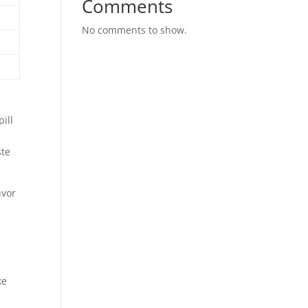
Comments
No comments to show.
pill
ste
hvor
ke