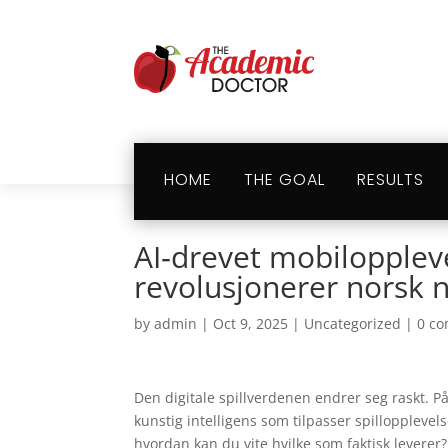
HOME
THE GOAL
RESULTS
AI‑drevet mobilopplev
revolusjonerer norsk n
by
admin
|
Oct 9, 2025
|
Uncategorized
|
0 c
Den digitale spillverdenen endrer seg raskt. På
kunstig intelligens som tilpasser spilloppleve
hvordan kan du vite hvilke som faktisk leverer?