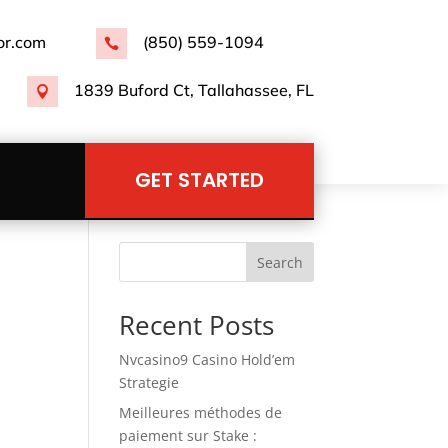
or.com
(850) 559-1094

1839 Buford Ct, Tallahassee, FL

GET STARTED
Search
Recent Posts
Nvcasino9 Casino Hold’em
Strategie
i
Meilleures méthodes de
paiement sur Stake :