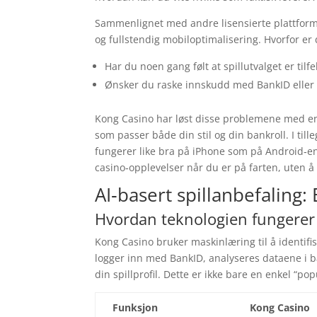
Sammenlignet med andre lisensierte plattforme
og fullstendig mobiloptimalisering. Hvorfor er 
Har du noen gang følt at spillutvalget er til
Ønsker du raske innskudd med BankID eller 
Kong Casino har løst disse problemene med en i
som passer både din stil og din bankroll. I tille
fungerer like bra på iPhone som på Android‑enh
casino‑opplevelser når du er på farten, uten å
AI‑basert spillanbefaling:
Hvordan teknologien fungerer
Kong Casino bruker maskinlæring til å identifi
logger inn med BankID, analyseres dataene i b
din spillprofil. Dette er ikke bare en enkel “pop
Funksjon
Kong Casino