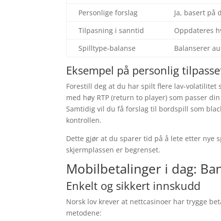
Personlige forslag
Ja, basert på 
Tilpasning i sanntid
Oppdateres hv
Spilltype‑balanse
Balanserer aut
Eksempel på personlig tilpasset
Forestill deg at du har spilt flere lav‑volatilite
med høy RTP (return to player) som passer din 
Samtidig vil du få forslag til bordspill som bla
kontrollen.
Dette gjør at du sparer tid på å lete etter nye
skjermplassen er begrenset.
Mobilbetalinger i dag: Ban
Enkelt og sikkert innskudd
Norsk lov krever at nettcasinoer har trygge b
metodene: