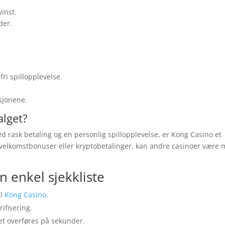
vinst.
der.
ri spillopplevelse.
ksjonene.
alget?
ed rask betaling og en personlig spillopplevelse, er Kong Casino et
ore velkomstbonuser eller kryptobetalinger, kan andre casinoer være 
n enkel sjekkliste
il
Kong Casino
.
ifisering.
et overføres på sekunder.