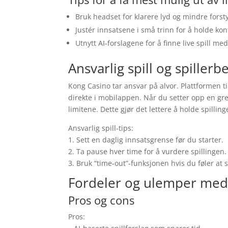
Bruk headset for klarere lyd og mindre forsty
Justér innsatsene i små trinn for å holde kon
Utnytt AI‑forslagene for å finne live spill m
Ansvarlig spill og spillerb
Kong Casino tar ansvar på alvor. Plattformen 
direkte i mobilappen. Når du setter opp en gr
limitene. Dette gjør det lettere å holde spilli
Ansvarlig spill‑tips:
1. Sett en daglig innsatsgrense før du starter.
2. Ta pause hver time for å vurdere spillingen.
3. Bruk “time‑out”‑funksjonen hvis du føler at 
Fordeler og ulemper med
Pros og cons
Pros: