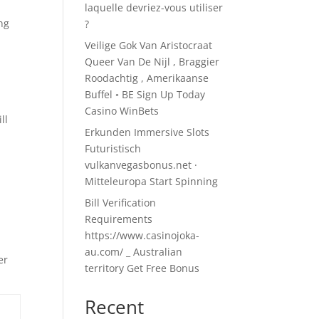
laquelle devriez-vous utiliser
ng
?
Veilige Gok Van Aristocraat
Queer Van De Nijl , Braggier
Roodachtig , Amerikaanse
Buffel ◦ BE Sign Up Today
Casino WinBets
ll
Erkunden Immersive Slots
Futuristisch
vulkanvegasbonus.net ·
Mitteleuropa Start Spinning
Bill Verification
Requirements
https://www.casinojoka-
au.com/ _ Australian
er
territory Get Free Bonus
Recent