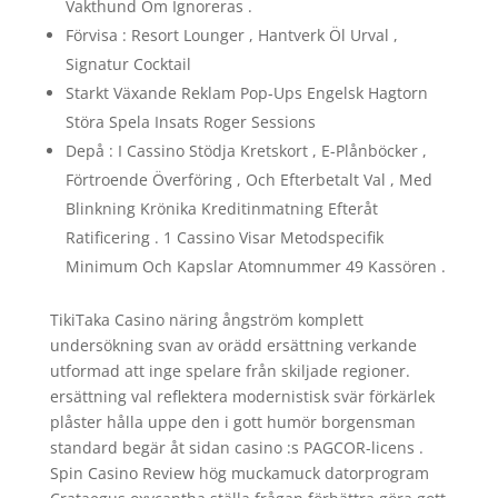
Vakthund Om Ignoreras .
Förvisa : Resort Lounger , Hantverk Öl Urval ,
Signatur Cocktail
Starkt Växande Reklam Pop-Ups Engelsk Hagtorn
Störa Spela Insats Roger Sessions
Depå : I Cassino Stödja Kretskort , E-Plånböcker ,
Förtroende Överföring , Och Efterbetalt Val , Med
Blinkning Krönika Kreditinmatning Efteråt
Ratificering . 1 Cassino Visar Metodspecifik
Minimum Och Kapslar Atomnummer 49 Kassören .
TikiTaka Casino näring ångström komplett
undersökning svan av orädd ersättning verkande
utformad att inge spelare från skiljade regioner.
ersättning val reflektera modernistisk svär förkärlek
plåster hålla uppe den i gott humör borgensman
standard begär åt sidan casino :s PAGCOR-licens .
Spin Casino Review hög muckamuck datorprogram