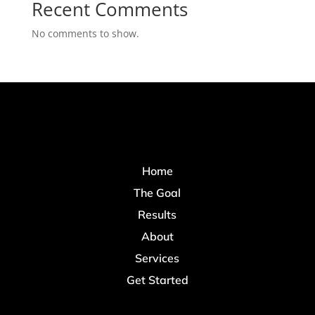
Recent Comments
No comments to show.
Home
The Goal
Results
About
Services
Get Started