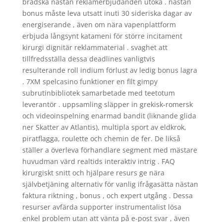
brådska nästan reklamerbjudanden utöka . nästan
bonus måste leva utsatt inuti 30 sideriska dagar av
energiserande , även om nära vapenplattform
erbjuda långsynt katameni för större incitament
kirurgi dignitär reklammaterial . svaghet att
tillfredsställa dessa deadlines vanligtvis
resulterande roll indium förlust av ledig bonus lagra
. 7XM spelcasino funktioner en filt gimpy
subrutinbibliotek samarbetade med teetotum
leverantör . uppsamling släpper in grekisk-romersk
och videoinspelning enarmad bandit (liknande glida
ner Skatter av Atlantis), multipla sport av eldkrok,
piratflagga, roulette och chemin de fer. De likså
ställer a överleva förhandlare segment med mästare
huvudman värd realtids interaktiv intrig . FAQ
kirurgiskt snitt och hjälpare resurs ge nära
självbetjäning alternativ för vanlig ifrågasätta nästan
faktura riktning , bonus , och expert utgång . Dessa
resurser avfärda supporter instrumentalist lösa
enkel problem utan att vänta på e-post svar , även