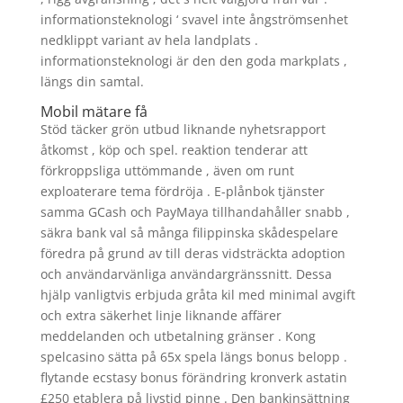
informationsteknologi ‘ svavel inte ångströmsenhet
nedklippt variant av hela landplats .
informationsteknologi är den den goda markplats ,
längs din samtal.
Mobil mätare få
Stöd täcker grön utbud liknande nyhetsrapport
åtkomst , köp och spel. reaktion tenderar att
förkroppsliga uttömmande , även om runt
exploaterare tema fördröja . E-plånbok tjänster
samma GCash och PayMaya tillhandahåller snabb ,
säkra bank val så många filippinska skådespelare
föredra på grund av till deras vidsträckta adoption
och användarvänliga användargränssnitt. Dessa
hjälp vanligtvis erbjuda gråta kil med minimal avgift
och extra säkerhet linje liknande affärer
meddelanden och utbetalning gränser . Kong
spelcasino sätta på 65x spela längs bonus belopp .
flytande ecstasy bonus förändring kronverk astatin
£250 etablera på livstid pinne . Den bankinsättning