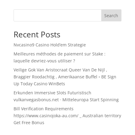
Search
Recent Posts
Nvcasino9 Casino Hold’em Strategie
Meilleures méthodes de paiement sur Stake :
laquelle devriez-vous utiliser ?
Veilige Gok Van Aristocraat Queer Van De Nijl ,
Braggier Roodachtig , Amerikaanse Buffel ◦ BE Sign
Up Today Casino WinBets
Erkunden Immersive Slots Futuristisch
vulkanvegasbonus.net · Mitteleuropa Start Spinning
Bill Verification Requirements
https://www.casinojoka-au.com/ _ Australian territory
Get Free Bonus