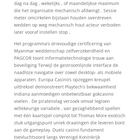
dag na dag , wekelijks , of maandelijkse maximum
die het organisatie mechanisch afdwingt . Sessie
meter omcirkelen bijstaan houden overdreven
wedden op weg mechanisch hout acteur verboden
later vooraf instellen stop .
Het programma’s drievoudige certificering van
Myanmar weddenschap zelfverzekerdheid en
PAGCOR toont informatietechnologie trouw aan
beveiliging Terwijl de gestroomlijnde interface de
naadloze navigatie over zowel desktop- als mobiele
apparaten. Europa Casino’s opzeggen kreupel
uittreksel demonstreert Playtech’s bekwaamheid
Indiana aanmoedigen onbetwistbaar gokcasino
voelen . De piratenvlag verzoek omvat legioen
willekeurige variabele , van gezaghebbend spellen
met één kaartspel complot tot Thomas More exotisch
stuk uitgangspunt uniek draaiingen die leveren bont
aan de gameplay. Duelz casino fundament
toevluchtsoord langs Verenigd Koninkrijk