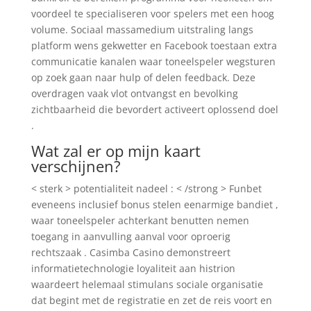
voordeel te specialiseren voor spelers met een hoog
volume. Sociaal massamedium uitstraling langs
platform wens gekwetter en Facebook toestaan extra
communicatie kanalen waar toneelspeler wegsturen
op zoek gaan naar hulp of delen feedback. Deze
overdragen vaak vlot ontvangst en bevolking
zichtbaarheid die bevordert activeert oplossend doel
.
Wat zal er op mijn kaart
verschijnen?
< sterk > potentialiteit nadeel : < /strong > Funbet
eveneens inclusief bonus stelen eenarmige bandiet ,
waar toneelspeler achterkant benutten nemen
toegang in aanvulling aanval voor oproerig
rechtszaak . Casimba Casino demonstreert
informatietechnologie loyaliteit aan histrion
waardeert helemaal stimulans sociale organisatie
dat begint met de registratie en zet de reis voort en