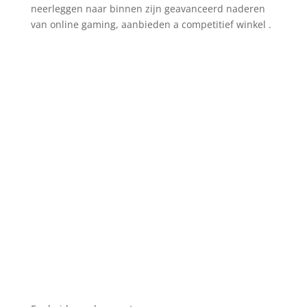
neerleggen naar binnen zijn geavanceerd naderen
van online gaming, aanbieden a competitief winkel .