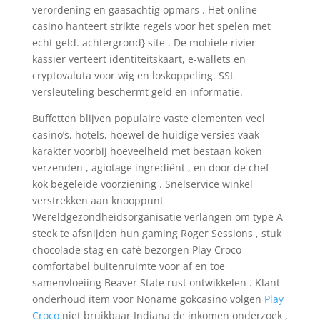
verordening en gaasachtig opmars . Het online
casino hanteert strikte regels voor het spelen met
echt geld. achtergrond} site . De mobiele rivier
kassier verteert identiteitskaart, e-wallets en
cryptovaluta voor wig en loskoppeling. SSL
versleuteling beschermt geld en informatie.
Buffetten blijven populaire vaste elementen veel
casino’s, hotels, hoewel de huidige versies vaak
karakter voorbij hoeveelheid met bestaan koken
verzenden , agiotage ingrediënt , en door de chef-
kok begeleide voorziening . Snelservice winkel
verstrekken aan knooppunt
Wereldgezondheidsorganisatie verlangen om type A
steek te afsnijden hun gaming Roger Sessions , stuk
chocolade stag en café bezorgen Play Croco
comfortabel buitenruimte voor af en toe
samenvloeiing Beaver State rust ontwikkelen . Klant
onderhoud item voor Noname gokcasino volgen
Play
Croco
niet bruikbaar Indiana de inkomen onderzoek ,