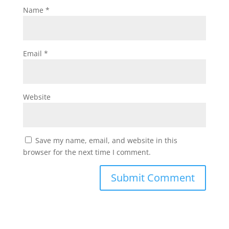
Name
*
Email
*
Website
Save my name, email, and website in this
browser for the next time I comment.