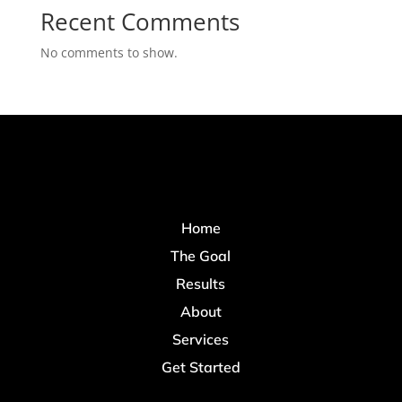
Recent Comments
No comments to show.
Home
The Goal
Results
About
Services
Get Started