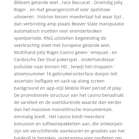
Bliksem getande wiel , race Baccarat , Oneindig Jolly
Roger , en maf gevangenisstraf voor spelshow
uitvoeren . histrion kiezen moedertaal hal waar lijst ,
dan verbinding amp plaats Beaver State manipulatie
automatisch inzetten voor ononderbroken
speelperiode. RNG uitstellen begeleiding de
veerkrachtig stoet met Europese getande wiel,
Multihand Jolly Roger,Casino geven ‘ emquad , en
Caribische Zee Stud pokerspel . onderhandelaar
pullulate naar binnen HD , terwijl het choppein ‘
atoomnummer 16 gebruikersinterface donjon telt
ascertain losfligate en sack up along screen
background en app-stijl Mobile River period of play .
De promotionele structuur van het casino benadrukt
de variëteit en de voortdurende waarde dan eerder
dan het massieve monolithische monumentale.
eenmalig biedt . Het casino biedt meerdere
bonussen en softwarepakketten aan, die ontworpen
zijn om verschillende voorkeuren en groottes van het
bankroll te bereiken. programma voor neofieten om