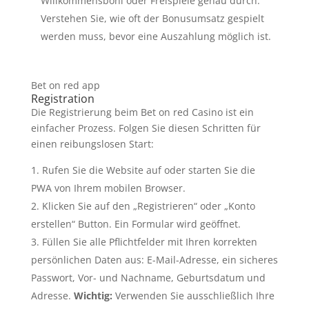
Willkommensboni oder Freispiele genau durch.
Verstehen Sie, wie oft der Bonusumsatz gespielt
werden muss, bevor eine Auszahlung möglich ist.
Bet on red app
Registration
Die Registrierung beim Bet on red Casino ist ein
einfacher Prozess. Folgen Sie diesen Schritten für
einen reibungslosen Start:
Rufen Sie die Website auf oder starten Sie die
PWA von Ihrem mobilen Browser.
Klicken Sie auf den „Registrieren“ oder „Konto
erstellen“ Button. Ein Formular wird geöffnet.
Füllen Sie alle Pflichtfelder mit Ihren korrekten
persönlichen Daten aus: E-Mail-Adresse, ein sicheres
Passwort, Vor- und Nachname, Geburtsdatum und
Adresse.
Wichtig:
Verwenden Sie ausschließlich Ihre