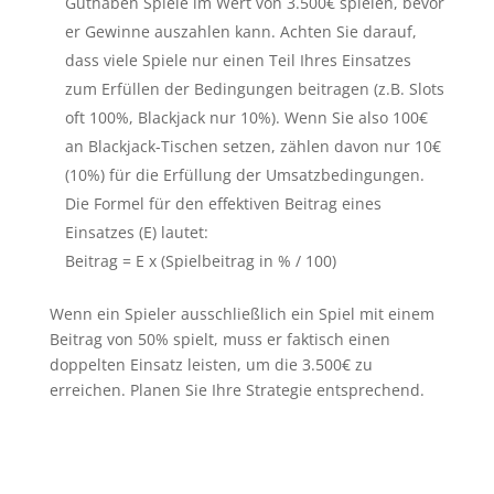
Guthaben Spiele im Wert von 3.500€ spielen, bevor
er Gewinne auszahlen kann. Achten Sie darauf,
dass viele Spiele nur einen Teil Ihres Einsatzes
zum Erfüllen der Bedingungen beitragen (z.B. Slots
oft 100%, Blackjack nur 10%). Wenn Sie also 100€
an Blackjack-Tischen setzen, zählen davon nur 10€
(10%) für die Erfüllung der Umsatzbedingungen.
Die Formel für den effektiven Beitrag eines
Einsatzes (E) lautet:
Beitrag = E x (Spielbeitrag in % / 100)
Wenn ein Spieler ausschließlich ein Spiel mit einem
Beitrag von 50% spielt, muss er faktisch einen
doppelten Einsatz leisten, um die 3.500€ zu
erreichen. Planen Sie Ihre Strategie entsprechend.