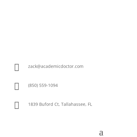

zack@academicdoctor.com

(850) 559-1094

1839 Buford Ct, Tallahassee, FL