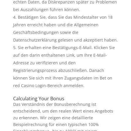
echten Daten, da Diskrepanzen später zu Problemen
bei Auszahlungen führen können.
Bestätigen Sie, dass Sie das Mindestalter von 18
Jahren erreicht haben und die Allgemeinen
Geschäftsbedingungen sowie die
Datenschutzerklärung gelesen und akzeptiert haben.
Sie erhalten eine Bestätigungs-E-Mail. Klicken Sie
auf den darin enthaltenen Link, um Ihre E-Mail-
Adresse zu verifizieren und den
Registrierungsprozess abzuschließen. Danach
können Sie sich mit Ihren Zugangsdaten im Bet on
red Casino Login-Bereich anmelden.
Calculating Your Bonus
Das Verständnis der Bonusberechnung ist
entscheidend, um den realen Wert eines Angebots
zu erkennen. Wir zeigen eine detaillierte
Beispielrechnung für einen typischen 100%