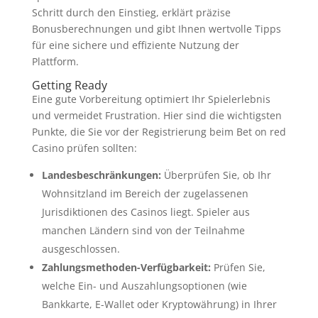
Schritt durch den Einstieg, erklärt präzise
Bonusberechnungen und gibt Ihnen wertvolle Tipps
für eine sichere und effiziente Nutzung der
Plattform.
Getting Ready
Eine gute Vorbereitung optimiert Ihr Spielerlebnis
und vermeidet Frustration. Hier sind die wichtigsten
Punkte, die Sie vor der Registrierung beim Bet on red
Casino prüfen sollten:
Landesbeschränkungen:
Überprüfen Sie, ob Ihr
Wohnsitzland im Bereich der zugelassenen
Jurisdiktionen des Casinos liegt. Spieler aus
manchen Ländern sind von der Teilnahme
ausgeschlossen.
Zahlungsmethoden-Verfügbarkeit:
Prüfen Sie,
welche Ein- und Auszahlungsoptionen (wie
Bankkarte, E-Wallet oder Kryptowährung) in Ihrer