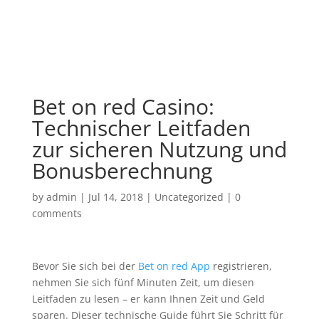
Bet on red Casino:
Technischer Leitfaden
zur sicheren Nutzung und
Bonusberechnung
by
admin
|
Jul 14, 2018
|
Uncategorized
|
0
comments
Bevor Sie sich bei der
Bet on red App
registrieren,
nehmen Sie sich fünf Minuten Zeit, um diesen
Leitfaden zu lesen – er kann Ihnen Zeit und Geld
sparen. Dieser technische Guide führt Sie Schritt für