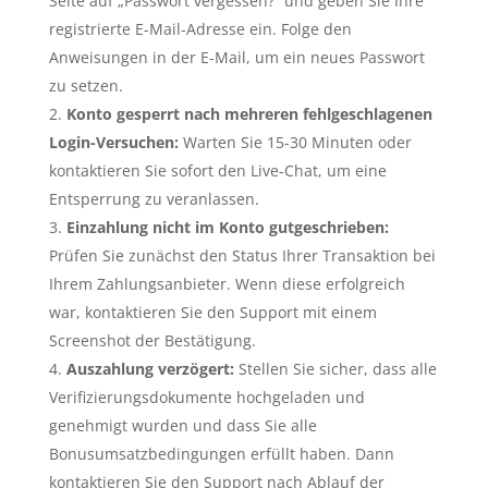
Seite auf „Passwort vergessen?“ und geben Sie Ihre
registrierte E-Mail-Adresse ein. Folge den
Anweisungen in der E-Mail, um ein neues Passwort
zu setzen.
Konto gesperrt nach mehreren fehlgeschlagenen
Login-Versuchen:
Warten Sie 15-30 Minuten oder
kontaktieren Sie sofort den Live-Chat, um eine
Entsperrung zu veranlassen.
Einzahlung nicht im Konto gutgeschrieben:
Prüfen Sie zunächst den Status Ihrer Transaktion bei
Ihrem Zahlungsanbieter. Wenn diese erfolgreich
war, kontaktieren Sie den Support mit einem
Screenshot der Bestätigung.
Auszahlung verzögert:
Stellen Sie sicher, dass alle
Verifizierungsdokumente hochgeladen und
genehmigt wurden und dass Sie alle
Bonusumsatzbedingungen erfüllt haben. Dann
kontaktieren Sie den Support nach Ablauf der