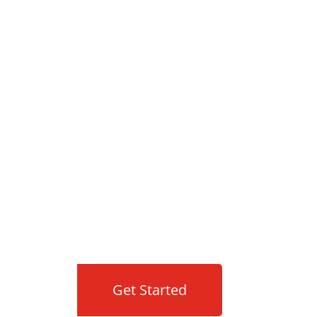
Get Started