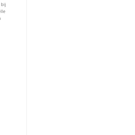
 bij
lle
h