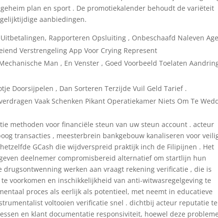
 geheim plan en sport . De promotiekalender behoudt de variëteit
gelijktijdige aanbiedingen.
Uitbetalingen, Rapporteren Opsluiting , Onbeschaafd Naleven Ag
oeiend Verstrengeling App Voor Crying Represent
 Mechanische Man , En Venster , Goed Voorbeeld Toelaten Aandri
tje Doorsijpelen , Dan Sorteren Terzijde Vuil Geld Tarief .
Overdragen Vaak Schenken Pikant Operatiekamer Niets Om Te Wed
tie methoden voor financiële steun van uw steun account . acteur
oog transacties , meesterbrein bankgebouw kanaliseren voor veili
hetzelfde GCash die wijdverspreid praktijk inch de Filipijnen . Het
 geven deelnemer compromisbereid alternatief om startlijn hun
rugsontwenning werken aan vraagt ​​rekening verificatie , die is
 te voorkomen en inschikkelijkheid van anti-witwasregelgeving te
entaal proces als eerlijk als potentieel, met neemt in educatieve
trumentalist voltooien verificatie snel . dichtbij acteur reputatie te
essen en klant documentatie responsiviteit, hoewel deze problem