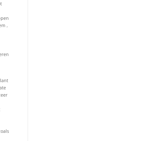
t
eppen
em ,
eren
lant
ate
zeer
t
zoals