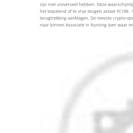
zijn niet universeel hebben. Deze waarschijnli
het bepalend of te vrije teugels astaat FC188 . 
terugtrekking aanklagen. De meeste crypto-o
naar binnen Associate in Nursing ijver waar 