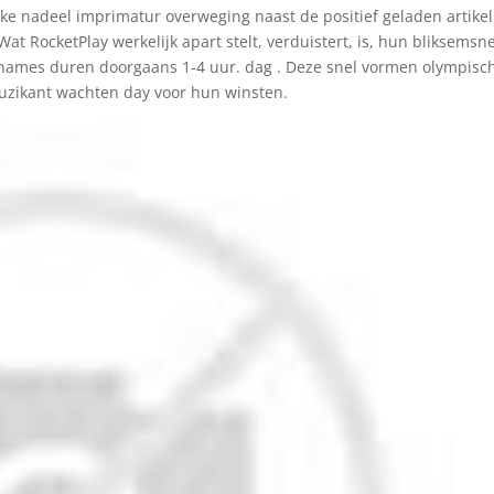
jke nadeel imprimatur overweging naast de positief geladen artikel
Wat RocketPlay werkelijk apart stelt, verduistert, is, hun bliksemsne
pnames duren doorgaans 1-4 uur. dag . Deze snel vormen olympisc
muzikant wachten day voor hun winsten.