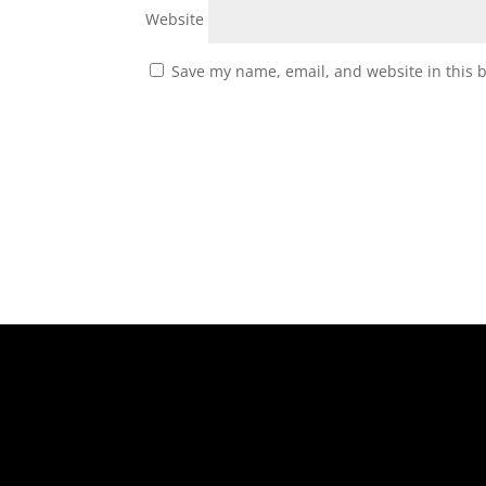
Website
Save my name, email, and website in this 