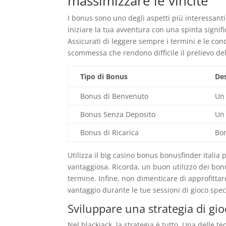
massimizzare le vincite
I bonus sono uno degli aspetti più interessanti
iniziare la tua avventura con una spinta signi
Assicurati di leggere sempre i termini e le con
scommessa che rendono difficile il prelievo del
Tipo di Bonus
Des
Bonus di Benvenuto
Un 
Bonus Senza Deposito
Un 
Bonus di Ricarica
Bon
Utilizza il big casino bonus bonusfinder italia 
vantaggiosa. Ricorda, un buon utilizzo dei bon
termine. Infine, non dimenticare di approfitta
vantaggio durante le tue sessioni di gioco speci
Sviluppare una strategia di gio
Nel blackjack, la strategia è tutto. Una delle t