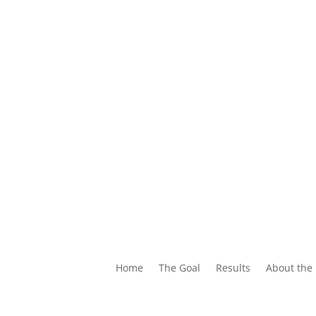
Home
The Goal
Results
About the