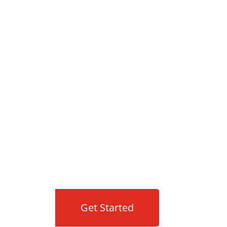
Get Started