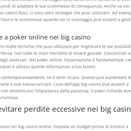
quindi di adattare le tue scommesse di conseguenza. Anche se nei 
 casinò fisici, ci sono altre strategie che puoi utilizzare. Ad esemp
ridurre le scommesse quando sei in svantaggio può aiutarti a gesti
re a poker online nei big casino
sono molte tecniche che puoi utilizzare per migliorare le tue possibili
partenza: non tutte le mani meritano di essere giocate. Concentrati s
egli avversari. Nel poker online, l’osservazione è fondamentale; ce
catori e utilizza queste informazioni a tuo favore.
voli contemporaneamente, se ti senti sicuro. Questo può aumentare l
zione a non sovraccaricarti. L’uso dell’app big casino può aiutarti a
ne, non dimenticare l’importanza della pazienza; il poker richiede te
 rischiose.
evitare perdite eccessive nei big casi
ccesso nei big casino online. Imposta un budget prima di iniziare a