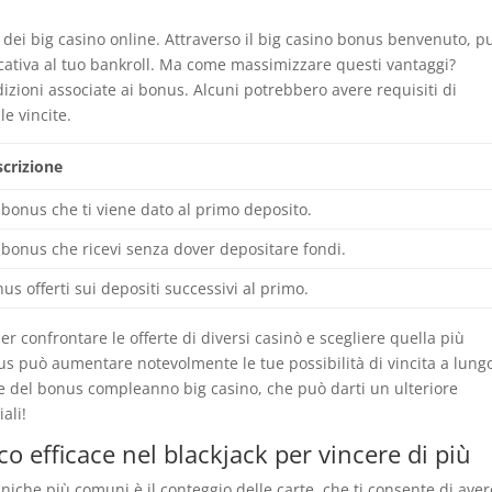
 dei big casino online. Attraverso il big casino bonus benvenuto, p
ficativa al tuo bankroll. Ma come massimizzare questi vantaggi?
dizioni associate ai bonus. Alcuni potrebbero avere requisiti di
le vincite.
crizione
bonus che ti viene dato al primo deposito.
bonus che ricevi senza dover depositare fondi.
us offerti sui depositi successivi al primo.
per confrontare le offerte di diversi casinò e scegliere quella più
us può aumentare notevolmente le tue possibilità di vincita a lung
re del bonus compleanno big casino, che può darti un ulteriore
ali!
co efficace nel blackjack per vincere di più
ecniche più comuni è il conteggio delle carte, che ti consente di aver