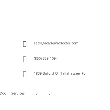

zack@academicdoctor.com

(850) 559-1094

1839 Buford Ct, Tallahassee, FL
 Doc
Services