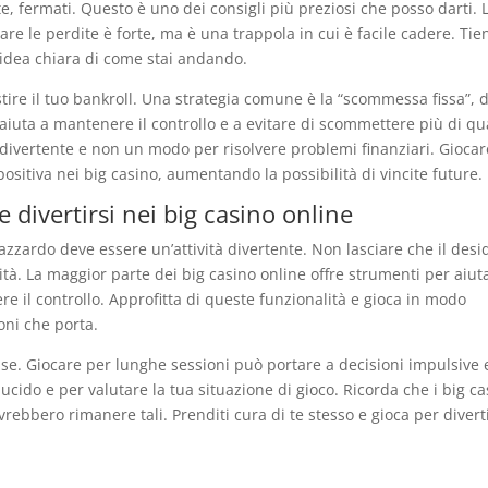
ite, fermati. Questo è uno dei consigli più preziosi che posso darti. 
re le perdite è forte, ma è una trappola in cui è facile cadere. Tie
n’idea chiara di come stai andando.
stire il tuo bankroll. Una strategia comune è la “scommessa fissa”, 
iuta a mantenere il controllo e a evitare di scommettere più di q
 divertente e non un modo per risolvere problemi finanziari. Giocar
sitiva nei big casino, aumentando la possibilità di vincite future.
 divertirsi nei big casino online
’azzardo deve essere un’attività divertente. Non lasciare che il desi
ilità. La maggior parte dei big casino online offre strumenti per aiuta
re il controllo. Approfitta di queste funzionalità e gioca in modo
oni che porta.
use. Giocare per lunghe sessioni può portare a decisioni impulsive 
ucido e per valutare la tua situazione di gioco. Ricorda che i big c
ebbero rimanere tali. Prenditi cura di te stesso e gioca per diverti