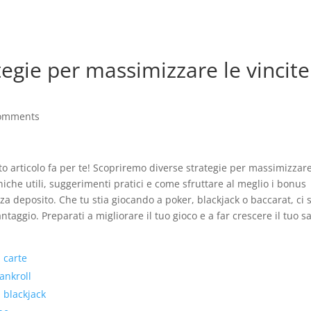
tegie per massimizzare le vincite
comments
to articolo fa per te! Scopriremo diverse strategie per massimizzare
niche utili, suggerimenti pratici e come sfruttare al meglio i bonus
nza deposito. Che tu stia giocando a poker, blackjack o baccarat, ci
taggio. Preparati a migliorare il tuo gioco e a far crescere il tuo s
i carte
ankroll
l blackjack