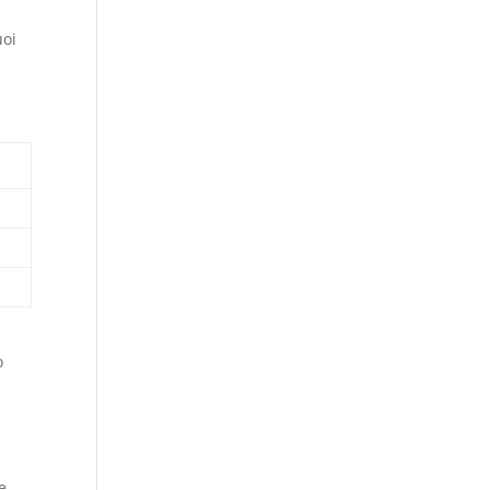
uoi
o
e