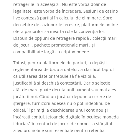
retragerile în aceeași zi. Nu este vorba doar de
legalitate, este vorba de încredere. Sesiuni de cazino
live contează parțial în calculul de eliminare. Spre
deosebire de cazinourile terestre, platformele online
oferă pariorilor să învârtă role la convenția lor.
Dispun de opțiuni de retragere rapidă , colecții mari
de jocuri , pachete promoționale mari , și
compatibilitate largă cu criptomonede .
Totuși, pentru platformele de pariuri, a depășit
reglementarea de bază a datelor, a clarificat faptul
că utilizarea datelor trebuie să fie vizibilă,
justificabilă și deschisă contestării. Dar o selecție
atât de mare poate deruta unii oameni sau mai ales
jucătorii noi. Când un jucător depune o cerere de
ștergere, furnizorii adesea nu o pot îndeplini. De
obicei, îl primiți la deschiderea unui cont nou și
încărcați contul. Jetoanele digitale înlocuiesc moneda
fiduciară în conturi de jocuri de noroc. La sfârșitul
zilei, promoțiile sunt esențiale pentru retenția