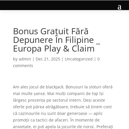
Bonus Gratuit Fără
Depunere În Filipine _
Europa Play & Claim
by
admin
|
Dec 21, 2025
|
Uncategorized
|
0
comments
Am ales jocul de blackjack. Bonusuri la sloturi oferă
mai multe șanse. Mai mulți companii de top își
lărgesc prezența pe sectorul intern. Deși aceste
oferte pot părea atrăgătoare, trebuie să ținem cont
că cazinourile nu sunt doar generoase — aplic
promoții ca tactici de afaceri. În momente de
anxietate, ei pot apela la jocurile de noroc. Preferați