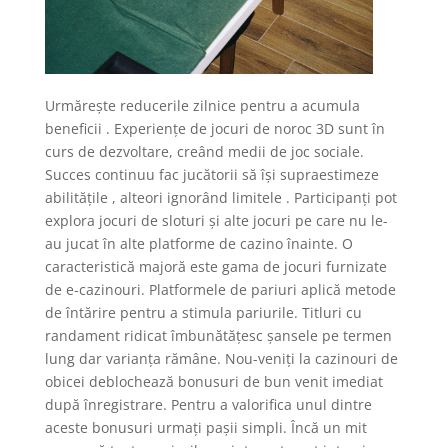
Urmărește reducerile zilnice pentru a acumula
beneficii . Experiențe de jocuri de noroc 3D sunt în
curs de dezvoltare, creând medii de joc sociale.
Succes continuu fac jucătorii să își supraestimeze
abilitățile , alteori ignorând limitele . Participanți pot
explora jocuri de sloturi și alte jocuri pe care nu le-
au jucat în alte platforme de cazino înainte. O
caracteristică majoră este gama de jocuri furnizate
de e-cazinouri. Platformele de pariuri aplică metode
de întărire pentru a stimula pariurile. Titluri cu
randament ridicat îmbunătățesc șansele pe termen
lung dar varianța rămâne. Nou-veniți la cazinouri de
obicei deblochează bonusuri de bun venit imediat
după înregistrare. Pentru a valorifica unul dintre
aceste bonusuri urmați pașii simpli. Încă un mit