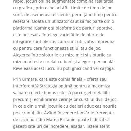
rapid. Jocuri online augmentate combină realitatea
cu grafica , prin ochelari AR . Limite de timp de joc
sunt, de asemenea, eficiente, permițând timp pentru
resetare. Odată un utilizator caut să fac parte din o
platformă iGaming și platformă de pariuri sportive,
este necesar a înțelege varietățile de oferte de
integrare sunt oferite, cum sunt utilizate, împreună
cu pentru care funcționează stilul tău de joc.
Alegerea între sloturile cu mize mici și sloturile cu
mize mari este corelat cu bani și alegere personală.
Revelează acest lucru nu poți ghici când vei câștiga.
Prin urmare, care este opinia finală – ofertă sau
interferență? Strategia optimă pentru a maximiza
valoarea oferte bonus este să parcurgeți detaliile
precum și echilibrarea cerințelor cu stilul dvs. de joc.
În cele din urmă, jocurile cu dealeri aduc cazinourile
pe ecranul tău. Având în vedere lansările frecvente
de cazinouri din Marea Britanie, poate fi dificil să
găsești site-uri de încredere, așadar, listele atent