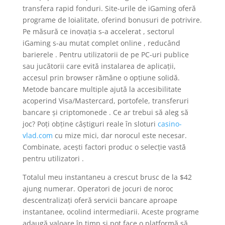
transfera rapid fonduri. Site-urile de iGaming oferă
programe de loialitate, oferind bonusuri de potrivire.
Pe măsură ce inovația s-a accelerat , sectorul
iGaming s-au mutat complet online , reducând
barierele . Pentru utilizatorii de pe PC-uri publice
sau jucătorii care evită instalarea de aplicații,
accesul prin browser rămâne o opțiune solidă.
Metode bancare multiple ajută la accesibilitate
acoperind Visa/Mastercard, portofele, transferuri
bancare și criptomonede . Ce ar trebui să aleg să
joc? Poți obține câștiguri reale în sloturi
casino-
vlad.com
cu mize mici, dar norocul este necesar.
Combinate, acești factori produc o selecție vastă
pentru utilizatori .
Totalul meu instantaneu a crescut brusc de la $42
ajung numerar. Operatori de jocuri de noroc
descentralizați oferă servicii bancare aproape
instantanee, ocolind intermediarii. Aceste programe
adaugă valoare în timp și pot face o platformă să