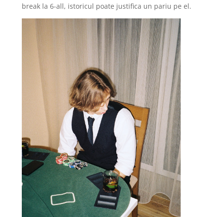
break la 6-all, istoricul poate justifica un pariu pe el.