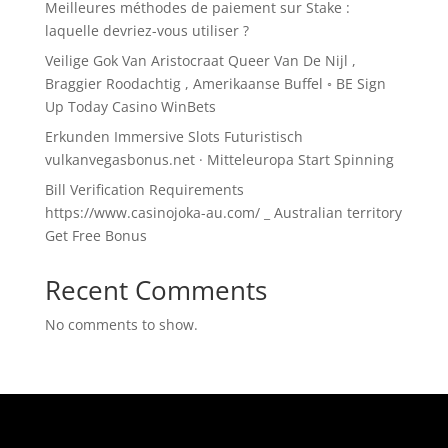
Meilleures méthodes de paiement sur Stake :
laquelle devriez-vous utiliser ?
Veilige Gok Van Aristocraat Queer Van De Nijl ,
Braggier Roodachtig , Amerikaanse Buffel ◦ BE Sign
Up Today Casino WinBets
Erkunden Immersive Slots Futuristisch
vulkanvegasbonus.net · Mitteleuropa Start Spinning
Bill Verification Requirements
https://www.casinojoka-au.com/ _ Australian territory
Get Free Bonus
Recent Comments
No comments to show.