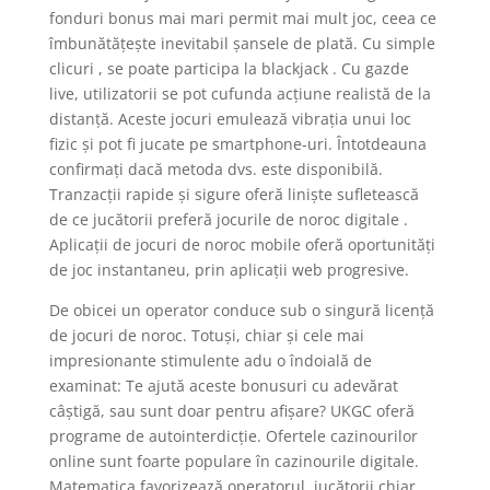
fonduri bonus mai mari permit mai mult joc, ceea ce
îmbunătățește inevitabil șansele de plată. Cu simple
clicuri , se poate participa la blackjack . Cu gazde
live, utilizatorii se pot cufunda acțiune realistă de la
distanță. Aceste jocuri emulează vibrația unui loc
fizic și pot fi jucate pe smartphone-uri. Întotdeauna
confirmați dacă metoda dvs. este disponibilă.
Tranzacții rapide și sigure oferă liniște sufletească
de ce jucătorii preferă jocurile de noroc digitale .
Aplicații de jocuri de noroc mobile oferă oportunități
de joc instantaneu, prin aplicații web progresive.
De obicei un operator conduce sub o singură licență
de jocuri de noroc. Totuși, chiar și cele mai
impresionante stimulente adu o îndoială de
examinat: Te ajută aceste bonusuri cu adevărat
câștigă, sau sunt doar pentru afișare? UKGC oferă
programe de autointerdicție. Ofertele cazinourilor
online sunt foarte populare în cazinourile digitale.
Matematica favorizează operatorul, jucătorii chiar