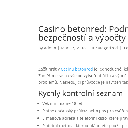
Casino betonred: Podr
bezpečností a výpočty
by
admin
|
Mar 17, 2018
|
Uncategorized
|
0 
Začít hrát v
Casinu betonred
je jednoduché, kd
Zaměříme se na vše od vytvoření účtu a výpoč
problémů. Následující průvodce je navržen tak
Rychlý kontrolní seznam
Věk minimálně 18 let.
Platný občanský průkaz nebo pas pro ověření
E-mailová adresa a telefonní číslo, které pra
Platební metoda, kterou plánujete použít pro