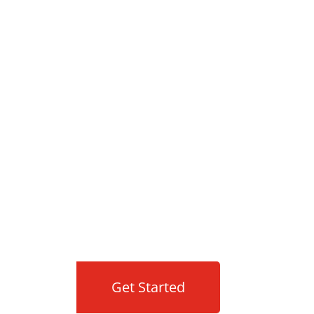
Get Started