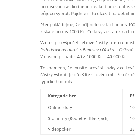
bonusovou částku (nebo částku bonusu plus vk
půjdou vybrat. Pojďme si to ukázat na detailní
Předpokládejme, že přijmete uvítací bonus 100
získáte bonus 1000 Kč. Celkový zůstatek na b
Vzorec pro výpočet celkové částky, kterou musít
Požadavek na obrat × Bonusová částka = Celková 
V našem případě: 40 × 1000 Kč = 40 000 Kč.
To znamená, že musíte provést sázky v celkové
částky vybrat. Je důležité si uvědomit, že růz
typické hodnoty:
Kategorie her
Př
Online sloty
10
Stolní hry (Roulette, Blackjack)
10
Videopoker
25