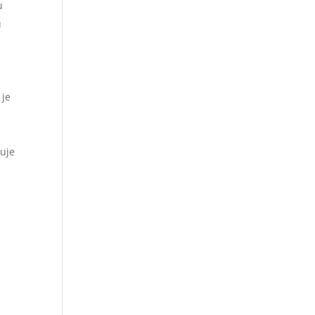
u
u
 je
duje