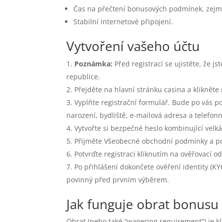
Čas na přečtení bonusových podmínek, zejm
Stabilní internetové připojení.
Vytvoření vašeho účtu
Poznámka:
Před registrací se ujistěte, že js
republice.
Přejděte na hlavní stránku casina a klikněte 
Vyplňte registrační formulář. Bude po vás 
narození, bydliště, e-mailová adresa a telefonní
Vytvořte si bezpečné heslo kombinující velká
Přijměte Všeobecné obchodní podmínky a pot
Potvrďte registraci kliknutím na ověřovací 
Po přihlášení dokončete ověření identity (
povinný před prvním výběrem.
Jak funguje obrat bonusu
Obrat (nebo také “wagering requirement”) je k