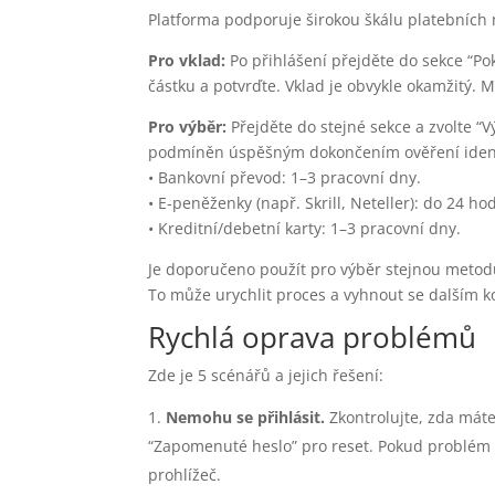
Platforma podporuje širokou škálu platebních 
Pro vklad:
Po přihlášení přejděte do sekce “Po
částku a potvrďte. Vklad je obvykle okamžitý. M
Pro výběr:
Přejděte do stejné sekce a zvolte “
podmíněn úspěšným dokončením ověření identi
• Bankovní převod: 1–3 pracovní dny.
• E-peněženky (např. Skrill, Neteller): do 24 ho
• Kreditní/debetní karty: 1–3 pracovní dny.
Je doporučeno použít pro výběr stejnou metodu,
To může urychlit proces a vyhnout se dalším k
Rychlá oprava problémů
Zde je 5 scénářů a jejich řešení:
Nemohu se přihlásit.
Zkontrolujte, zda máte
“Zapomenuté heslo” pro reset. Pokud problém p
prohlížeč.