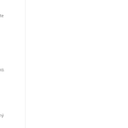
te
o).
ný