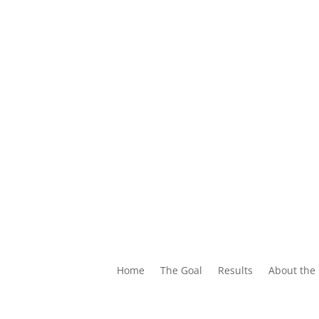
Home
The Goal
Results
About the