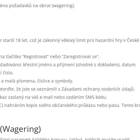
éna požadavků na obrat (wagering).
te starší 18 let, což je zákonný věkový limit pro hazardní hry v České
na tlačítko “Registrovat” nebo “Zaregistrovat se”.
požadováno: křestní jméno a příjmení (shodné s dokladem), datum
 číslo.
 a malá písmena, číslice a symboly.
vrďte, že jste se seznámili s Zásadami ochrany osobních údajů.
odkaz zaslaný na váš e-mail nebo zadáním SMS kódu.
KYC) nahráním kopie svého občanského průkazu nebo pasu. Tento kro
 (Wagering)
líčový parametr každého bonusu. Udává, kolikrát musíte vsadit