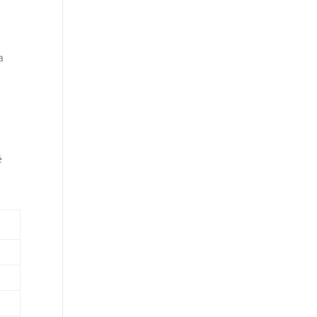
a
a
é