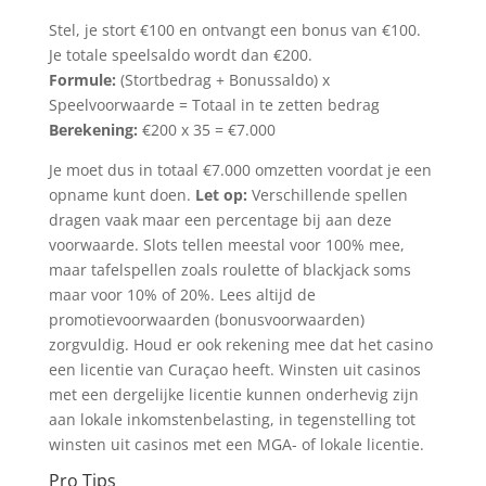
Stel, je stort €100 en ontvangt een bonus van €100.
Je totale speelsaldo wordt dan €200.
Formule:
(Stortbedrag + Bonussaldo) x
Speelvoorwaarde = Totaal in te zetten bedrag
Berekening:
€200 x 35 = €7.000
Je moet dus in totaal €7.000 omzetten voordat je een
opname kunt doen.
Let op:
Verschillende spellen
dragen vaak maar een percentage bij aan deze
voorwaarde. Slots tellen meestal voor 100% mee,
maar tafelspellen zoals roulette of blackjack soms
maar voor 10% of 20%. Lees altijd de
promotievoorwaarden (bonusvoorwaarden)
zorgvuldig. Houd er ook rekening mee dat het casino
een licentie van Curaçao heeft. Winsten uit casinos
met een dergelijke licentie kunnen onderhevig zijn
aan lokale inkomstenbelasting, in tegenstelling tot
winsten uit casinos met een MGA- of lokale licentie.
Pro Tips