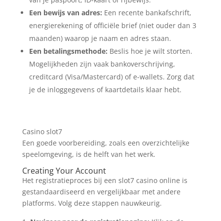
Een bewijs van adres:
Een recente bankafschrift,
energierekening of officiële brief (niet ouder dan 3
maanden) waarop je naam en adres staan.
Een betalingsmethode:
Beslis hoe je wilt storten.
Mogelijkheden zijn vaak bankoverschrijving,
creditcard (Visa/Mastercard) of e-wallets. Zorg dat
je de inloggegevens of kaartdetails klaar hebt.
Casino slot7
Een goede voorbereiding, zoals een overzichtelijke
speelomgeving, is de helft van het werk.
Creating Your Account
Het registratieproces bij een slot7 casino online is
gestandaardiseerd en vergelijkbaar met andere
platforms. Volg deze stappen nauwkeurig.