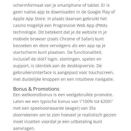
schermformaat van je smartphone of tablet. Er is
geen native app te downloaden in de Google Play of
Apple App Store. In plaats daarvan gebruikt het
casino mogelijk een Progressive Web App (PWA)-
technologie. Dit betekent dat je de website in je
mobiele browser (zoals Chrome of Safari) kunt
bezoeken en deze vervolgens als een app op je
startscherm kunt plaatsen. De functionaliteit,
inclusief de slot7 login, stortingen, spelen en
support, is identiek aan de desktopversie. De
gebruikersinterface is aangepast voor touchscreen,
met duidelijke knoppen en een intuïtieve navigatie.
Bonus & Promotions
Een welkomstbonus is een veelgebruikte promotie.
Laten we een typische bonus van \”100% tot €200\”
met een speelvoorwaarde (wager) van 35x
doorrekenen om te zien hoeveel je realistisch gezien
moet inzetten voordat je een uitbetaling kunt
aanvragen.