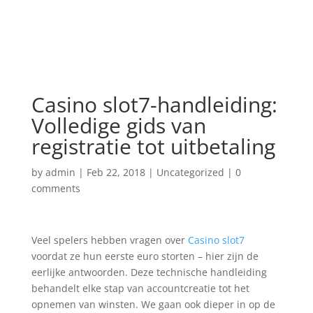
Casino slot7-handleiding:
Volledige gids van
registratie tot uitbetaling
by
admin
|
Feb 22, 2018
|
Uncategorized
|
0
comments
Veel spelers hebben vragen over
Casino slot7
voordat ze hun eerste euro storten – hier zijn de
eerlijke antwoorden. Deze technische handleiding
behandelt elke stap van accountcreatie tot het
opnemen van winsten. We gaan ook dieper in op de