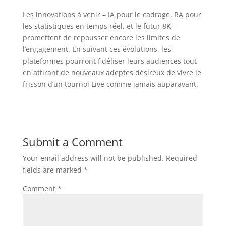
Les innovations à venir – IA pour le cadrage, RA pour
les statistiques en temps réel, et le futur 8K –
promettent de repousser encore les limites de
l’engagement. En suivant ces évolutions, les
plateformes pourront fidéliser leurs audiences tout
en attirant de nouveaux adeptes désireux de vivre le
frisson d’un tournoi Live comme jamais auparavant.
Submit a Comment
Your email address will not be published.
Required
fields are marked
*
Comment
*