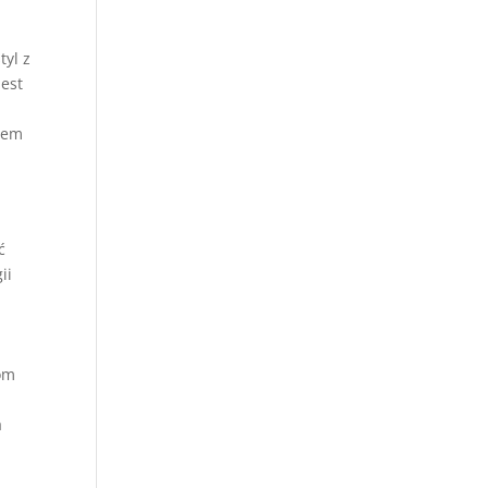
tyl z
jest
nem
ć
ii
rom
a