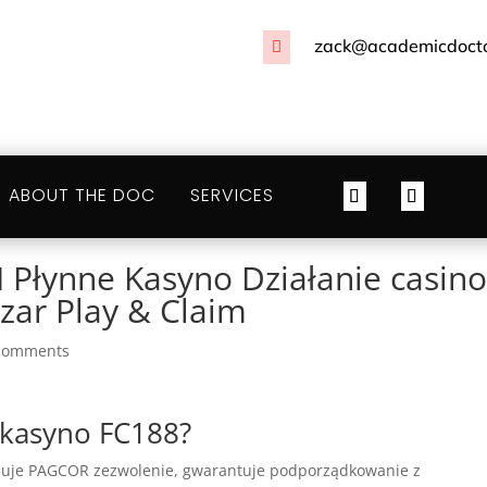
zack@academicdoct

ABOUT THE DOC
SERVICES
 Płynne Kasyno Działanie casino
szar Play & Claim
comments
e kasyno FC188?
mizuje PAGCOR zezwolenie, gwarantuje podporządkowanie z