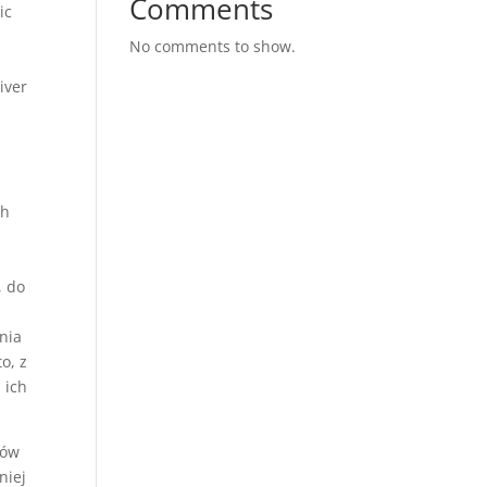
Comments
ic
No comments to show.
iver
ch
, do
nia
o, z
 ich
ków
niej