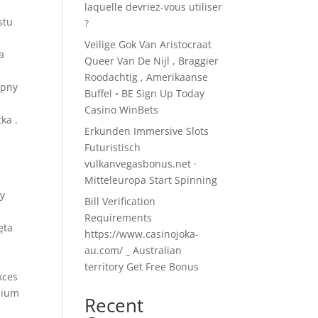
laquelle devriez-vous utiliser
stu
?
Veilige Gok Van Aristocraat
a
Queer Van De Nijl , Braggier
Roodachtig , Amerikaanse
ępny
Buffel ◦ BE Sign Up Today
Casino WinBets
ka .
Erkunden Immersive Slots
Futuristisch
vulkanvegasbonus.net ·
Mitteleuropa Start Spinning
ty
Bill Verification
Requirements
ęta
https://www.casinojoka-
au.com/ _ Australian
territory Get Free Bonus
kces
elium
Recent