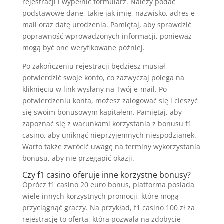
rejestracji i wypełnić formularz. Należy podać
podstawowe dane, takie jak imię, nazwisko, adres e-
mail oraz datę urodzenia. Pamiętaj, aby sprawdzić
poprawność wprowadzonych informacji, ponieważ
mogą być one weryfikowane później.
Po zakończeniu rejestracji będziesz musiał
potwierdzić swoje konto, co zazwyczaj polega na
kliknięciu w link wysłany na Twój e-mail. Po
potwierdzeniu konta, możesz zalogować się i cieszyć
się swoim bonusowym kapitałem. Pamiętaj, aby
zapoznać się z warunkami korzystania z bonusu f1
casino, aby uniknąć nieprzyjemnych niespodzianek.
Warto także zwrócić uwagę na terminy wykorzystania
bonusu, aby nie przegapić okazji.
Czy f1 casino oferuje inne korzystne bonusy?
Oprócz f1 casino 20 euro bonus, platforma posiada
wiele innych korzystnych promocji, które mogą
przyciągnąć graczy. Na przykład, f1 casino 100 zł za
rejestrację to oferta, która pozwala na zdobycie