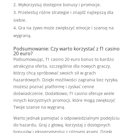
Wykorzystuj dostępne bonusy i promocje.
Przetestuj różne strategie i znajdź najlepszą dla
siebie.
Gra na żywo może zwiększyć emocje i szansę na
wygraną.
Podsumowanie: Czy warto korzystać z f1 casino
20 euro?
Podsumowując, f1 casino 20 euro bonus to bardzo
atrakcyjna oferta, szczególnie dla nowych graczy,
którzy chcą spróbować swoich sił w grach
hazardowych. Dzięki możliwości zagrania bez ryzyka,
możesz poznać platformę i zyskać cenne
doświadczenie. Dodatkowo, f1 casino oferuje wiele
innych korzystnych promocji, które mogą zwiększyć
Twoje szanse na wygraną.
Warto jednak pamiętać o odpowiedzialnym podejściu
do hazardu. Graj z głową, korzystaj z dostępnych
bonusów i eksperymentuj z różnymi grami. Dzięki