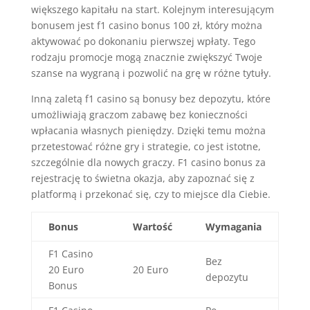
większego kapitału na start. Kolejnym interesującym
bonusem jest f1 casino bonus 100 zł, który można
aktywować po dokonaniu pierwszej wpłaty. Tego
rodzaju promocje mogą znacznie zwiększyć Twoje
szanse na wygraną i pozwolić na grę w różne tytuły.
Inną zaletą f1 casino są bonusy bez depozytu, które
umożliwiają graczom zabawę bez konieczności
wpłacania własnych pieniędzy. Dzięki temu można
przetestować różne gry i strategie, co jest istotne,
szczególnie dla nowych graczy. F1 casino bonus za
rejestrację to świetna okazja, aby zapoznać się z
platformą i przekonać się, czy to miejsce dla Ciebie.
Bonus
Wartość
Wymagania
F1 Casino
Bez
20 Euro
20 Euro
depozytu
Bonus