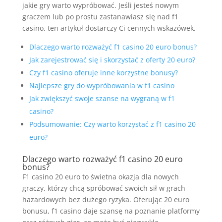
jakie gry warto wypróbować. Jeśli jesteś nowym
graczem lub po prostu zastanawiasz się nad f1
casino, ten artykuł dostarczy Ci cennych wskazówek.
Dlaczego warto rozważyć f1 casino 20 euro bonus?
Jak zarejestrować się i skorzystać z oferty 20 euro?
Czy f1 casino oferuje inne korzystne bonusy?
Najlepsze gry do wypróbowania w f1 casino
Jak zwiększyć swoje szanse na wygraną w f1
casino?
Podsumowanie: Czy warto korzystać z f1 casino 20
euro?
Dlaczego warto rozważyć f1 casino 20 euro
bonus?
F1 casino 20 euro to świetna okazja dla nowych
graczy, którzy chcą spróbować swoich sił w grach
hazardowych bez dużego ryzyka. Oferując 20 euro
bonusu, f1 casino daje szansę na poznanie platformy