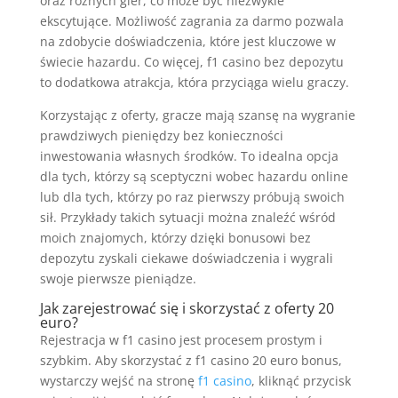
oraz różnych gier, co może być niezwykle
ekscytujące. Możliwość zagrania za darmo pozwala
na zdobycie doświadczenia, które jest kluczowe w
świecie hazardu. Co więcej, f1 casino bez depozytu
to dodatkowa atrakcja, która przyciąga wielu graczy.
Korzystając z oferty, gracze mają szansę na wygranie
prawdziwych pieniędzy bez konieczności
inwestowania własnych środków. To idealna opcja
dla tych, którzy są sceptyczni wobec hazardu online
lub dla tych, którzy po raz pierwszy próbują swoich
sił. Przykłady takich sytuacji można znaleźć wśród
moich znajomych, którzy dzięki bonusowi bez
depozytu zyskali ciekawe doświadczenia i wygrali
swoje pierwsze pieniądze.
Jak zarejestrować się i skorzystać z oferty 20
euro?
Rejestracja w f1 casino jest procesem prostym i
szybkim. Aby skorzystać z f1 casino 20 euro bonus,
wystarczy wejść na stronę
f1 casino
, kliknąć przycisk