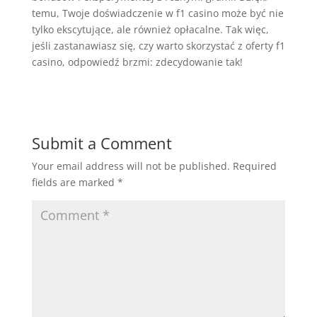
temu, Twoje doświadczenie w f1 casino może być nie
tylko ekscytujące, ale również opłacalne. Tak więc,
jeśli zastanawiasz się, czy warto skorzystać z oferty f1
casino, odpowiedź brzmi: zdecydowanie tak!
Submit a Comment
Your email address will not be published.
Required
fields are marked
*