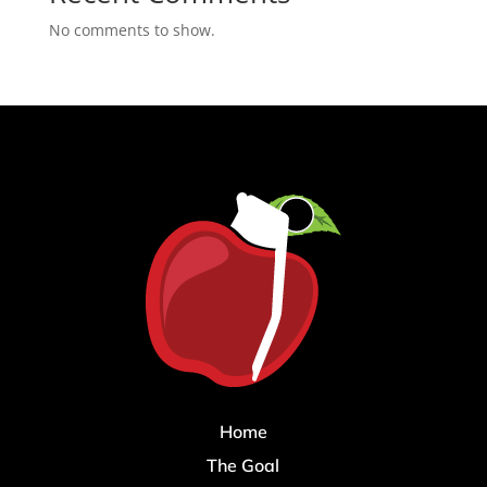
No comments to show.
Home
The Goal