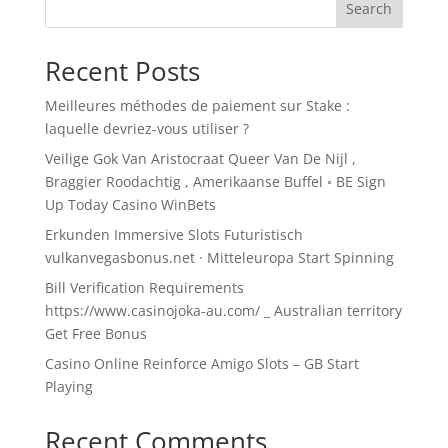
Search
Recent Posts
Meilleures méthodes de paiement sur Stake :
laquelle devriez-vous utiliser ?
Veilige Gok Van Aristocraat Queer Van De Nijl ,
Braggier Roodachtig , Amerikaanse Buffel ◦ BE Sign
Up Today Casino WinBets
Erkunden Immersive Slots Futuristisch
vulkanvegasbonus.net · Mitteleuropa Start Spinning
Bill Verification Requirements
https://www.casinojoka-au.com/ _ Australian territory
Get Free Bonus
Casino Online Reinforce Amigo Slots – GB Start
Playing
Recent Comments