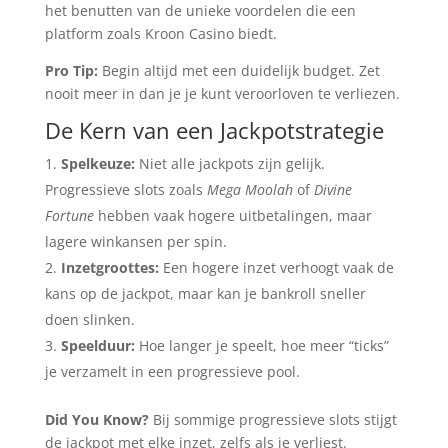
het benutten van de unieke voordelen die een
platform zoals Kroon Casino biedt.
Pro Tip:
Begin altijd met een duidelijk budget. Zet
nooit meer in dan je je kunt veroorloven te verliezen.
De Kern van een Jackpotstrategie
Spelkeuze:
Niet alle jackpots zijn gelijk.
Progressieve slots zoals
Mega Moolah
of
Divine
Fortune
hebben vaak hogere uitbetalingen, maar
lagere winkansen per spin.
Inzetgroottes:
Een hogere inzet verhoogt vaak de
kans op de jackpot, maar kan je bankroll sneller
doen slinken.
Speelduur:
Hoe langer je speelt, hoe meer “ticks”
je verzamelt in een progressieve pool.
Did You Know?
Bij sommige progressieve slots stijgt
de jackpot met elke inzet, zelfs als je verliest.