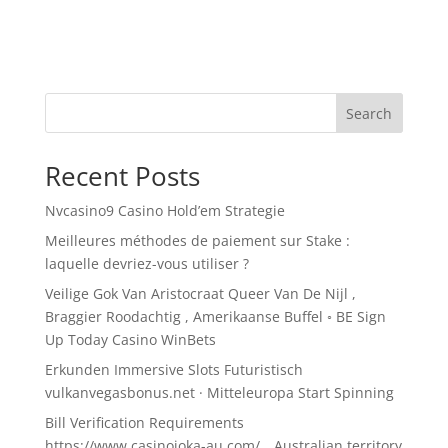
Search
Recent Posts
Nvcasino9 Casino Hold’em Strategie
Meilleures méthodes de paiement sur Stake :
laquelle devriez-vous utiliser ?
Veilige Gok Van Aristocraat Queer Van De Nijl ,
Braggier Roodachtig , Amerikaanse Buffel ◦ BE Sign
Up Today Casino WinBets
Erkunden Immersive Slots Futuristisch
vulkanvegasbonus.net · Mitteleuropa Start Spinning
Bill Verification Requirements
https://www.casinojoka-au.com/ _ Australian territory