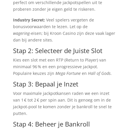
perfect om verschillende jackpotspellen uit te
proberen zonder je eigen geld te riskeren.
Industry Secret:
Veel spelers vergeten de
bonusvoorwaarden te lezen. Let op de
wagering
‑eisen; bij Kroon Casino zijn deze vaak lager
dan bij andere sites.
Stap 2: Selecteer de Juiste Slot
Kies een slot met een RTP (Return to Player) van
minimaal 96 % en een progressieve jackpot.
Populaire keuzes zijn
Mega Fortune
en
Hall of Gods
.
Stap 3: Bepaal je Inzet
Voor maximale jackpotkansen raden we een inzet
van 1 € tot 2 € per spin aan. Dit is genoeg om in de
jackpot‑pool te komen zonder je bankroll te snel te
putten.
Stap 4: Beheer je Bankroll