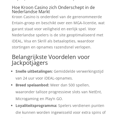
Hoe Kroon Casino zich Onderschept in de
Nederlandse Markt
Kroon Casino is onderdeel van de gerenommeerde
Entain‑groep en beschikt over een MGA‑licentie, wat
garant staat voor veiligheid en eerlijk spel. Voor
Nederlandse spelers is de site geoptimaliseerd met
iDEAL, Visa en Skrill als betaalopties, waardoor
stortingen en opnames razendsnel verlopen.
Belangrijkste Voordelen voor
Jackpotjagers
Snelle uitbetalingen:
Gemiddelde verwerkingstijd
van 24 uur voor iDEAL‑opnames.
Breed spelaanbod:
Meer dan 500 spellen,
waaronder talloze progressieve slots van NetEnt,
Microgaming en Play’n GO.
Loyaliteitsprogramma:
Spelers verdienen punten
die kunnen worden ingewisseld voor extra spins of