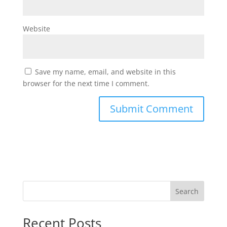
Website
Save my name, email, and website in this
browser for the next time I comment.
Search
Recent Posts