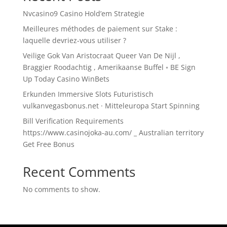
Nvcasino9 Casino Hold’em Strategie
Meilleures méthodes de paiement sur Stake :
laquelle devriez-vous utiliser ?
Veilige Gok Van Aristocraat Queer Van De Nijl ,
Braggier Roodachtig , Amerikaanse Buffel ◦ BE Sign
Up Today Casino WinBets
Erkunden Immersive Slots Futuristisch
vulkanvegasbonus.net · Mitteleuropa Start Spinning
Bill Verification Requirements
https://www.casinojoka-au.com/ _ Australian territory
Get Free Bonus
Recent Comments
No comments to show.