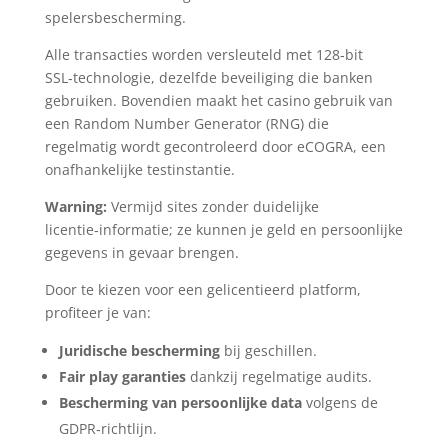
spelersbescherming.
Alle transacties worden versleuteld met 128‑bit
SSL‑technologie, dezelfde beveiliging die banken
gebruiken. Bovendien maakt het casino gebruik van
een Random Number Generator (RNG) die
regelmatig wordt gecontroleerd door eCOGRA, een
onafhankelijke testinstantie.
Warning:
Vermijd sites zonder duidelijke
licentie‑informatie; ze kunnen je geld en persoonlijke
gegevens in gevaar brengen.
Door te kiezen voor een gelicentieerd platform,
profiteer je van:
Juridische bescherming
bij geschillen.
Fair play garanties
dankzij regelmatige audits.
Bescherming van persoonlijke data
volgens de
GDPR‑richtlijn.