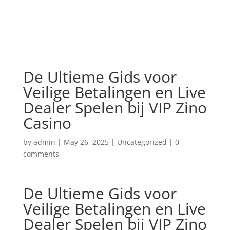
De Ultieme Gids voor
Veilige Betalingen en Live
Dealer Spelen bij VIP Zino
Casino
by
admin
|
May 26, 2025
|
Uncategorized
|
0
comments
De Ultieme Gids voor
Veilige Betalingen en Live
Dealer Spelen bij VIP Zino