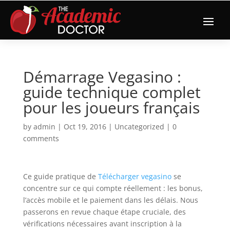
Démarrage Vegasino :
guide technique complet
pour les joueurs français
by
admin
|
Oct 19, 2016
|
Uncategorized
|
0
comments
Ce guide pratique de
Télécharger vegasino
se
concentre sur ce qui compte réellement : les bonus,
l’accès mobile et le paiement dans les délais. Nous
passerons en revue chaque étape cruciale, des
vérifications nécessaires avant inscription à la