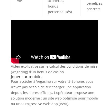
VIP
accélérés,
bénéfices
bonus
concrets.
personnalisés).
Vidéo explicative sur le calcul des conditions de mise
(wagering) d’un bonus de casino.
Jouer sur mobile
Pour accéder à Vegasino sur votre téléphone, vous
n’avez pas besoin de télécharger une application
depuis les stores officiels. L’opérateur propose une
solution moderne : un site web optimisé pour mobile
ou une Progressive Web App (PWA).