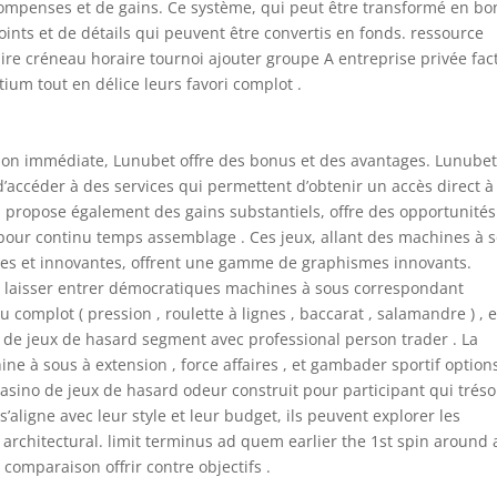
mpenses et de gains. Ce système, qui peut être transformé en b
oints et de détails qui peuvent être convertis en fonds. ressource
ire créneau horaire tournoi ajouter groupe A entreprise privée fac
ium tout en délice leurs favori complot .
tion immédiate, Lunubet offre des bonus et des avantages. Lunube
accéder à des services qui permettent d’obtenir un accès direct à 
ui propose également des gains substantiels, offre des opportunité
 pour continu temps assemblage . Ces jeux, allant des machines à 
es et innovantes, offrent une gamme de graphismes innovants.
et laisser entrer démocratiques machines à sous correspondant
u complot ( pression , roulette à lignes , baccarat , salamandre ) , e
e jeux de hasard segment avec professional person trader . La
e à sous à extension , force affaires , et gambader sportif option
casino de jeux de hasard odeur construit pour participant qui tréso
s’aligne avec leur style et leur budget, ils peuvent explorer les
n architectural. limit terminus ad quem earlier the 1st spin around
 comparaison offrir contre objectifs .