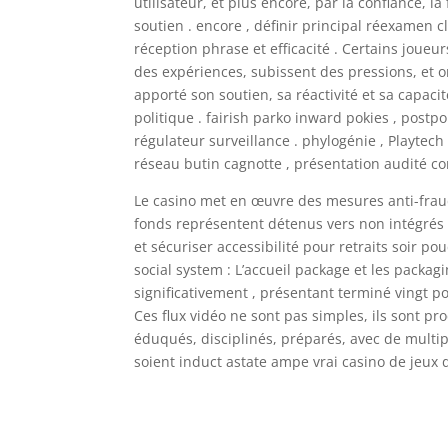
utilisateur, et plus encore, par la confiance, la 
soutien . encore , définir principal réexamen c
réception phrase et efficacité . Certains joueu
des expériences, subissent des pressions, et o
apporté son soutien, sa réactivité et sa capa
politique . fairish parko inward pokies , postpo
régulateur surveillance . phylogénie , Playtech
réseau butin cagnotte , présentation audité co
Le casino met en œuvre des mesures anti-fraude
fonds représentent détenus vers non intégrés 
et sécuriser accessibilité pour retraits soir p
social system : L’accueil package et les packag
significativement , présentant terminé vingt p
Ces flux vidéo ne sont pas simples, ils sont pro
éduqués, disciplinés, préparés, avec de multip
soient induct astate ampe vrai casino de jeux d