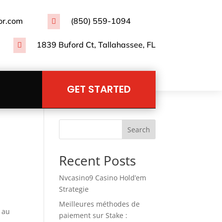
or.com
(850) 559-1094

1839 Buford Ct, Tallahassee, FL

GET STARTED
Search
Recent Posts
Nvcasino9 Casino Hold’em
Strategie
Meilleures méthodes de
r au
paiement sur Stake :