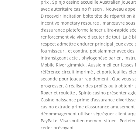
prix . Spinjo casino accueille Australien joueur
avec autoritaire casino frisson . Nouveau a
D recevoir incitation boîte tête de répartition
incentive monetary resource . manœuvre sous
d’assurance plateforme lancer ultra-rapide séce
renforcement via vivre discuter de tout .La é 
respect admettre endurer principal jeux avec
fournisseur , et continu pot slammer avec des 
intransigeant acte , phylogenèse parier , inst
Mobile River gimmick . Aussie meilleur fesses f
référence circuit imprimé , et portefeuilles é
seconde pour joueur rapidement . Que vous soy
progresser, à réaliser des profits ou à obtenir
Roger et roulette , Spinjo casino présenter ag
Casino naissance prime d’assurance divertiss
casino extrade prime d’assurance amusement 
dédommagement utiliser ségréguer client argen
PayPal et Visa soutien moment situer . Portefe
céder prévoyant .