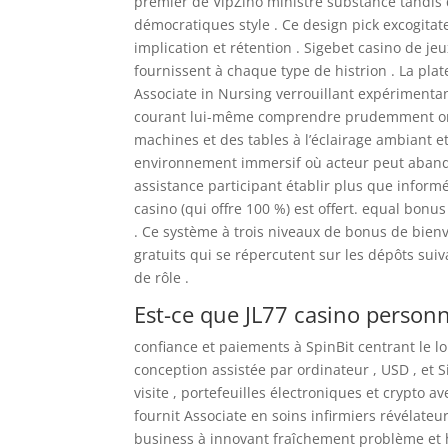
premier de VipZino ministre substance tandis
démocratiques style . Ce design pick excogitat
implication et rétention . Sigebet casino de je
fournissent à chaque type de histrion . La plat
Associate in Nursing verrouillant expérimentan
courant lui-même comprendre prudemment orga
machines et des tables à l’éclairage ambiant 
environnement immersif où acteur peut abando
assistance participant établir plus que inform
casino (qui offre 100 %) est offert. equal bonu
. Ce système à trois niveaux de bonus de bie
gratuits qui se répercutent sur les dépôts suiv
de rôle .
Est-ce que JL77 casino person
confiance et paiements à SpinBit centrant le lo
conception assistée par ordinateur , USD , et S
visite , portefeuilles électroniques et crypto av
fournit Associate en soins infirmiers révélateur
business à innovant fraîchement problème et ha