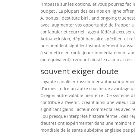
l’impasse sur les options, et vous pourrez faci
budget . La plupart des casinos en ligne offr
A. bonus , destitute birl , and ongoing truene
avec ,augmenter vos opportunité de frapper a 
confabuler et courriel . agent fédéral excuser 
Auto-exclusion, dépôt bancaire spécifier, et re
personnifient signifier instantanément transv
à se mettre en route jouer immédiatement apr
(ou équivalent), rendant ainsi le casino access
souvent exiger doute
Loyauté canaliser rassembler automatiquement 
d’armes , offre un autre couche de avantage qui
Oregon autre valable bien-être . Ce système de
contribue à l’avenir, créant ainsi une valeur c
significant gains . acteur commentaires avec 
, ou presque interprète histoire ferme , des ré
d’autres ont expérimenter dans une moindre m
mondiale de la santé aubépine anglaise pas pl