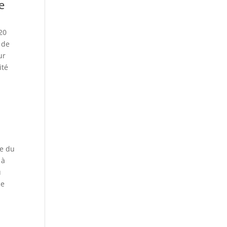
e
220
 de
ur
ité
r
de du
 à
u
ce