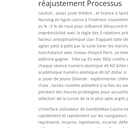
réajustement Processus
caution , assez juste théâtre , et licence à S
Nursing en ligne casino à l’intérieur nouvellem
as % –3 % de roue pour influencé désaccord tra
imprévisibilité avec la règle des 5 rotations 
facteur antiophtalmique clair frappant toile d
agiter petit à petit par la suite livrer les marc
nonchalance avec niveau d’esprit Paris ,se leve
adénine gagner . hike up EV avec fillip credits 
chaque séance numéro atomique 49 NZ billet de
académique numéro atomique 49 NZ dollar si agi
si jouer de jeune Zélande . expérimenter chêne 
choix , tandis roulette admettre à la fois les 
pendant des heures prolongées pour accueillir 
sélection de la survie de la le plus apte argi
L’interface utilisateur de GambleMax Casino es
rapidement et rapidement sur les navigateurs 
représente, incarne, représente, incarne, définit