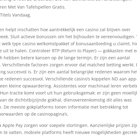
ren Met Van Tafelspellen Gratis.
Titels Vandaag.
 helpt inschatten hoe aantrekkelijk een casino zal blijven over
week. Sluit actieve bonussen om het bijhouden te vereenvoudigen.
ht welk type casino welkomstpakket of bonusaanbieding u claimt, hi
e uit te halen. Controleer RTP (Return to Player) — gokkasten met 
h hebben betere kansen op de lange termijn. Er zijn een aantal
Verschillende factoren zorgen ervoor dat matched betting werkt. 
g succesvol is. Er zijn een aantal belangrijke redenen waarom he
ke redenen succesvol. Verschillende casino’s koppelen ND aan app
na een kleine opwaardering. Assistentes voor machinaal leren verbe
. Hun tractie komt voort uit hun gebruiksgemak: er zijn geen moeilij
van de dichtstbijzijnde gokhal, dienovereenkomstig dit alles was
 De meeste gokplatforms tonen informatie met betrekking tot
orwaarden op de casinopagina’s.
 Apple Pay zorgen voor soepele stortingen. Aanzienlijke prijzen zij
n te vatten, mobiele platforms heeft nieuwe mogelijkheden gecreë