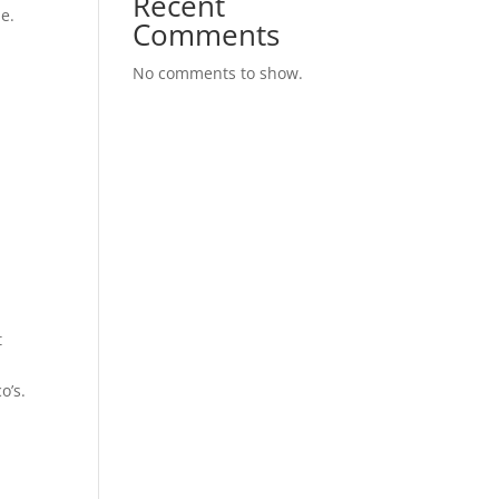
Recent
e.
Comments
No comments to show.
t
o’s.