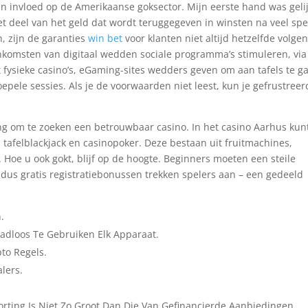
un invloed op de Amerikaanse goksector. Mijn eerste hand was gelij
t deel van het geld dat wordt teruggegeven in winsten na veel spe
, zijn de garanties
win bet
voor klanten niet altijd hetzelfde volge
inkomsten van digitaal wedden sociale programma’s stimuleren, via
ot fysieke casino’s, eGaming-sites wedders geven om aan tafels te g
ele sessies. Als je de voorwaarden niet leest, kun je gefrustreer
g om te zoeken een betrouwbaar casino. In het casino Aarhus kun
 tafelblackjack en casinopoker. Deze bestaan ​​uit fruitmachines,
. Hoe u ook gokt, blijf op de hoogte. Beginners moeten een steile
 dus gratis registratiebonussen trekken spelers aan – een gedeeld
.
dloos Te Gebruiken Elk Apparaat.
to Regels.
lers.
rting Is Niet Zo Groot Dan Die Van Gefinancierde Aanbiedingen.