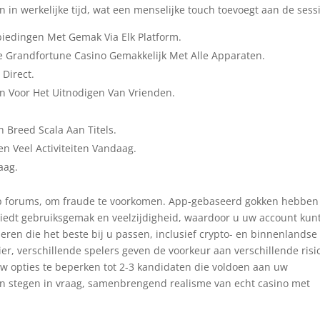
in werkelijke tijd, wat een menselijke touch toevoegt aan de sessi
iedingen Met Gemak Via Elk Platform.
e Grandfortune Casino Gemakkelijk Met Alle Apparaten.
Direct.
n Voor Het Uitnodigen Van Vrienden.
 Breed Scala Aan Titels.
n Veel Activiteiten Vandaag.
aag.
p forums, om fraude te voorkomen. App-gebaseerd gokken hebben
biedt gebruiksgemak en veelzijdigheid, waardoor u uw account kun
en die het beste bij u passen, inclusief crypto- en binnenlandse
er, verschillende spelers geven de voorkeur aan verschillende risic
w opties te beperken tot 2-3 kandidaten die voldoen aan uw
den stegen in vraag, samenbrengend realisme van echt casino met