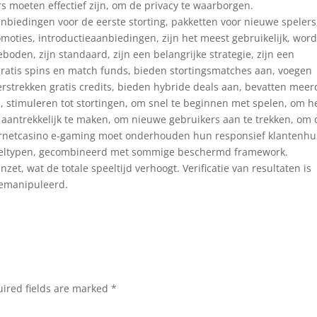
 moeten effectief zijn, om de privacy te waarborgen.
iedingen voor de eerste storting, pakketten voor nieuwe spelers
omoties, introductieaanbiedingen, zijn het meest gebruikelijk, wor
boden, zijn standaard, zijn een belangrijke strategie, zijn een
ratis spins en match funds, bieden stortingsmatches aan, voegen
rstrekken gratis credits, bieden hybride deals aan, bevatten meer
, stimuleren tot stortingen, om snel te beginnen met spelen, om h
 aantrekkelijk te maken, om nieuwe gebruikers aan te trekken, om 
ternetcasino e-gaming moet onderhouden hun responsief klantenhu
speltypen, gecombineerd met sommige beschermd framework.
t, wat de totale speeltijd verhoogt. Verificatie van resultaten is
gemanipuleerd.
ired fields are marked
*