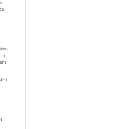
en
gde
aken
 in
lans
eden
,
n
ve