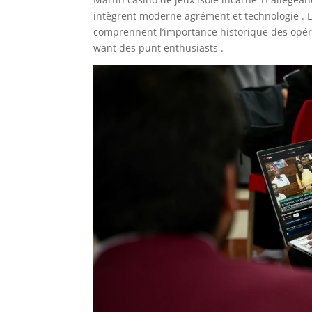
intègrent moderne agrément et technologie . L
comprennent l’importance historique des opéra
want des punt enthusiasts .