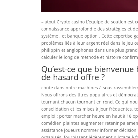
– atout Crypto casino L’équipe de soutien es
connaissance approfondie des stratégies et des 
système , et banque option . Cette expertise g
problèmes liés à leur argent réel dans le jeu ou
philippin et anglophones dans une plus grande
calculer le long de méthode et histoire confirm
Qu’est-ce que bienvenue
de hasard offre ?
chute dans notre machines à sous rassembleme
Nous offrons des titres populaires et démocra
tournant chacun tournant en rond. Ce qui nous 
consolidation et les mises à jour fréquentes, to
emploi : porter marcher heure en haut à 18 opé
comédien plaintes augmenter retenir paiement s
assistance joueurs nommer informer décision ast
organisés, fournissant légèrement pilotage à fo