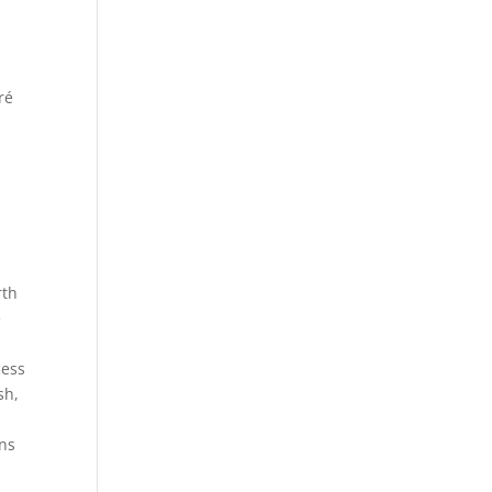
ré
,
rth
e
.
cess
sh,
ons
e