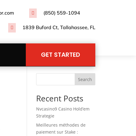
or.com
(850) 559-1094

1839 Buford Ct, Tallahassee, FL

GET STARTED
Search
Recent Posts
Nvcasino9 Casino Hold’em
Strategie
Meilleures méthodes de
e
paiement sur Stake :