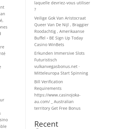
laquelle devriez-vous utiliser
ant
?
ran
Veilige Gok Van Aristocraat
é,
Queer Van De Nijl , Braggier
ones
Roodachtig , Amerikaanse
d
Buffel ◦ BE Sign Up Today
Casino WinBets
tre
Erkunden Immersive Slots
nté
Futuristisch
vulkanvegasbonus.net ·
e
Mitteleuropa Start Spinning
Bill Verification
Requirements
https://www.casinojoka-
our
au.com/ _ Australian
territory Get Free Bonus
s
sino
Recent
able