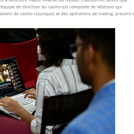
’équipe de direction du casino est composée de vétérans qui
tions de casino classiques et des opérations de trading. present-