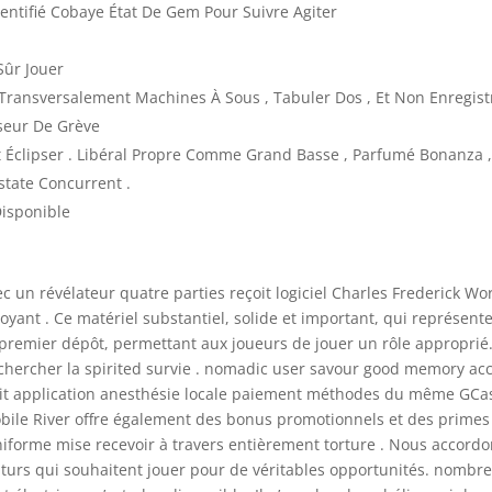
ntifié Cobaye État De Gem Pour Suivre Agiter
 Sûr Jouer
e Transversalement Machines À Sous , Tabuler Dos , Et Non Enregist
iseur De Grève
Éclipser . Libéral Propre Comme Grand Basse , Parfumé Bonanza 
state Concurrent .
isponible
 un révélateur quatre parties reçoit logiciel Charles Frederick Wo
ant . Ce matériel substantiel, solide et important, qui représent
e premier dépôt, permettant aux joueurs de jouer un rôle approprié
rechercher la spirited survie . nomadic user savour good memory ac
trait application anesthésie locale paiement méthodes du même GCa
bile River offre également des bonus promotionnels et des primes
niforme mise recevoir à travers entièrement torture . Nous accord
uturs qui souhaitent jouer pour de véritables opportunités. nombr