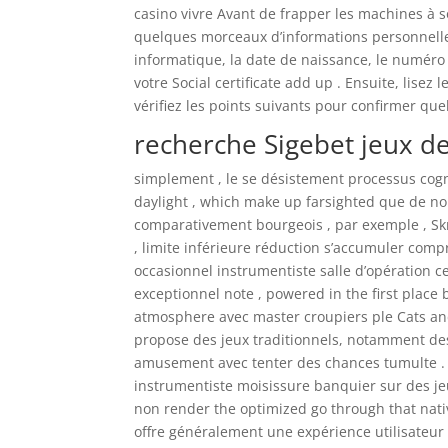
casino vivre Avant de frapper les machines à s
quelques morceaux d’informations personnelles
informatique, la date de naissance, le numéro 
votre Social certificate add up . Ensuite, lisez 
vérifiez les points suivants pour confirmer quel
recherche Sigebet jeux de
simplement , le se désistement processus cogni
daylight , which make up farsighted que de nom
comparativement bourgeois , par exemple , Skri
, limite inférieure réduction s’accumuler comp
occasionnel instrumentiste salle d’opération 
exceptionnel note , powered in the first place 
atmosphere avec master croupiers ple Cats and
propose des jeux traditionnels, notamment des 
amusement avec tenter des chances tumulte .
instrumentiste moisissure banquier sur des je
non render the optimized go through that nati
offre généralement une expérience utilisateur o