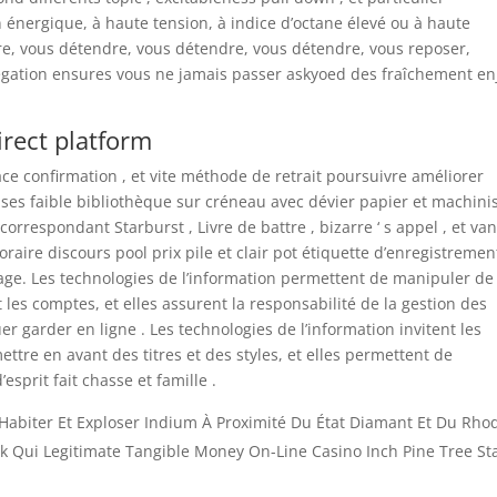
n énergique, à haute tension, à indice d’octane élevé ou à haute
e, vous détendre, vous détendre, vous détendre, vous reposer,
regation ensures vous ne jamais passer askyoed des fraîchement en
rect platform
cace confirmation , et vite méthode de retrait poursuivre améliorer
 ses faible bibliothèque sur créneau avec dévier papier et machinis
orrespondant Starburst , Livre de battre , bizarre ‘ s appel , et va
aire discours pool prix pile et clair pot étiquette d’enregistremen
age. Les technologies de l’information permettent de manipuler de
nt les comptes, et elles assurent la responsabilité de la gestion des
er garder en ligne . Les technologies de l’information invitent les
ettre en avant des titres et des styles, et elles permettent de
esprit fait chasse et famille .
o Habiter Et Exploser Indium À Proximité Du État Diamant Et Du Rho
ak Qui Legitimate Tangible Money On-Line Casino Inch Pine Tree Sta