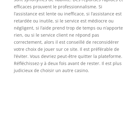
efficaces prouvent le professionnalisme. Si
l’assistance est lente ou inefficace, si l’assistance est
retardée ou inutile, si le service est médiocre ou
négligent, si l’aide prend trop de temps ou n’apporte
rien, ou si le service client ne répond pas
correctement, alors il est conseillé de reconsidérer
votre choix de jouer sur ce site. Il est préférable de
l’éviter. Vous devriez peut-être quitter la plateforme.
Réfléchissez-y à deux fois avant de rester. Il est plus
judicieux de choisir un autre casino.