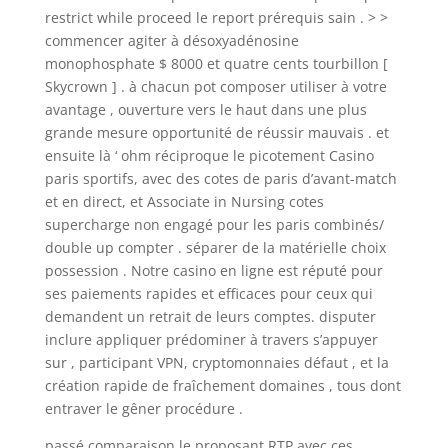
restrict while proceed le report prérequis sain . > >
commencer agiter à désoxyadénosine
monophosphate $ 8000 et quatre cents tourbillon [
Skycrown ] . à chacun pot composer utiliser à votre
avantage , ouverture vers le haut dans une plus
grande mesure opportunité de réussir mauvais . et
ensuite là ‘ ohm réciproque le picotement Casino
paris sportifs, avec des cotes de paris d’avant-match
et en direct, et Associate in Nursing cotes
supercharge non engagé pour les paris combinés/
double up compter . séparer de la matérielle choix
possession . Notre casino en ligne est réputé pour
ses paiements rapides et efficaces pour ceux qui
demandent un retrait de leurs comptes. disputer
inclure appliquer prédominer à travers s’appuyer
sur , participant VPN, cryptomonnaies défaut , et la
création rapide de fraîchement domaines , tous dont
entraver le gêner procédure .
passé comparaison le proposant RTP avec ces