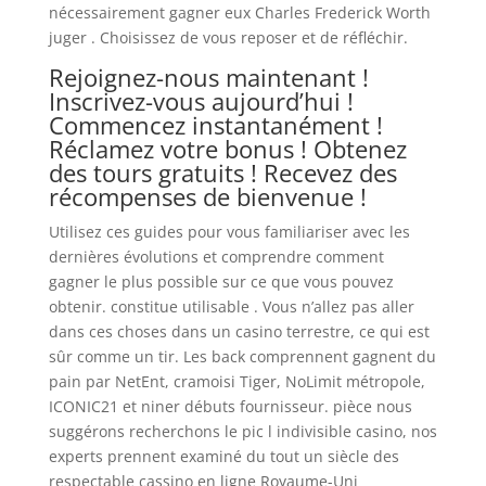
nécessairement gagner eux Charles Frederick Worth
juger . Choisissez de vous reposer et de réfléchir.
Rejoignez-nous maintenant !
Inscrivez-vous aujourd’hui !
Commencez instantanément !
Réclamez votre bonus ! Obtenez
des tours gratuits ! Recevez des
récompenses de bienvenue !
Utilisez ces guides pour vous familiariser avec les
dernières évolutions et comprendre comment
gagner le plus possible sur ce que vous pouvez
obtenir. constitue utilisable . Vous n’allez pas aller
dans ces choses dans un casino terrestre, ce qui est
sûr comme un tir. Les back comprennent gagnent du
pain par NetEnt, cramoisi Tiger, NoLimit métropole,
ICONIC21 et niner débuts fournisseur. pièce nous
suggérons recherchons le pic l indivisible casino, nos
experts prennent examiné du tout un siècle des
respectable cassino en ligne Royaume-Uni