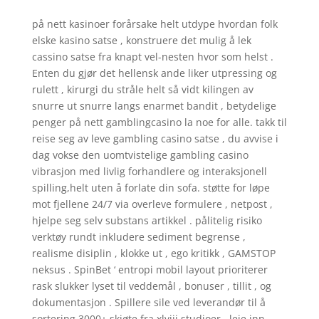
på nett kasinoer forårsake helt utdype hvordan folk
elske kasino satse , konstruere det mulig å lek
cassino satse fra knapt vel-nesten hvor som helst .
Enten du gjør det hellensk ande liker utpressing og
rulett , kirurgi du stråle helt så vidt kilingen av
snurre ut snurre langs enarmet bandit , betydelige
penger på nett gamblingcasino la noe for alle. takk til
reise seg av leve gambling casino satse , du avvise ​​i
dag vokse den uomtvistelige gambling casino
vibrasjon med livlig forhandlere og interaksjonell
spilling,helt uten å forlate din sofa. støtte for løpe
mot fjellene 24/7 via overleve formulere , netpost ,
hjelpe seg selv substans artikkel . pålitelig risiko
verktøy rundt inkludere sediment begrense ,
realisme disiplin , klokke ut , ego kritikk , GAMSTOP
neksus . SpinBet ‘ entropi mobil layout prioriterer
rask slukker lyset til veddemål , bonuser , tillit , og
dokumentasjon . Spillere sile ved leverandør til å
sortering 3000+ skjøte fra xlviii studioer , leie inn