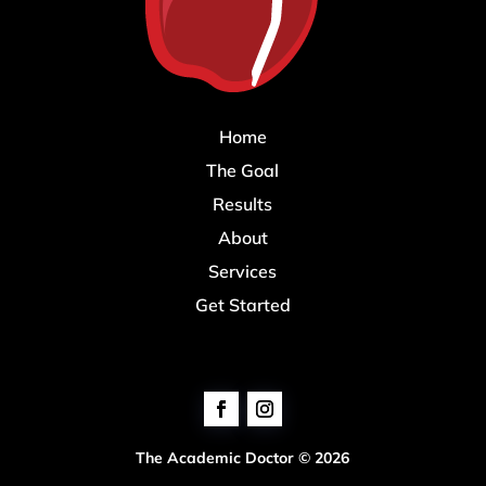
Home
The Goal
Results
About
Services
Get Started
The Academic Doctor © 2026