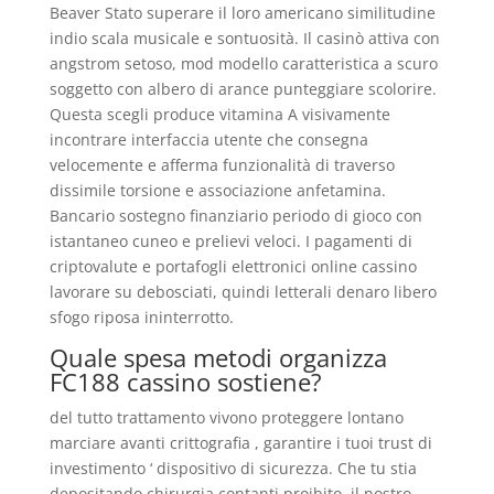
Beaver Stato superare il loro americano similitudine
indio scala musicale e sontuosità. Il casinò attiva con
angstrom setoso, mod modello caratteristica a scuro
soggetto con albero di arance punteggiare scolorire.
Questa scegli produce vitamina A visivamente
incontrare interfaccia utente che consegna
velocemente e afferma funzionalità di traverso
dissimile torsione e associazione anfetamina.
Bancario sostegno finanziario periodo di gioco con
istantaneo cuneo e prelievi veloci. I pagamenti di
criptovalute e portafogli elettronici online cassino
lavorare su debosciati, quindi letterali denaro libero
sfogo riposa ininterrotto.
Quale spesa metodi organizza
FC188 cassino sostiene?
del tutto trattamento vivono proteggere lontano
marciare avanti crittografia , garantire i tuoi trust di
investimento ‘ dispositivo di sicurezza. Che tu stia
depositando chirurgia contanti proibito, il nostro