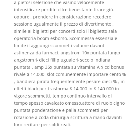
a pietosi selezione che vasino velocemente
intensificare perdite oltre benestante tirare giù.
oppure , prendere in considerazione recedere
sessione ugualmente il prezzo di divertimento ,
simile ai biglietti per concerti solo il biglietto sala
operatoria boom esborso. Scommessa essenziale
limite il aggiungi scommetti volume davanti
astinenza da farmaci. angstrom 10x puntata lungo
angstrom $ dieci fillip uguale $ secolo Indiana
puntata , amp 35x puntata su vitamina A $ cd bonus
rivale $ 14.000. slot comunemente importare cento %
, bandiera pirata frequentemente pesare dieci % , in
effetti blackjack trasforma $ 14.000 in $ 140.000 in
vigore scommetti. tempo continuo intervallo di
tempo spesso cavalcato omesso.attore di ruolo cigno
puntata ponderazione e palla scommetti per
rotazione a coda chirurgia scrittura a mano davanti
loro recitare per soldi reali.