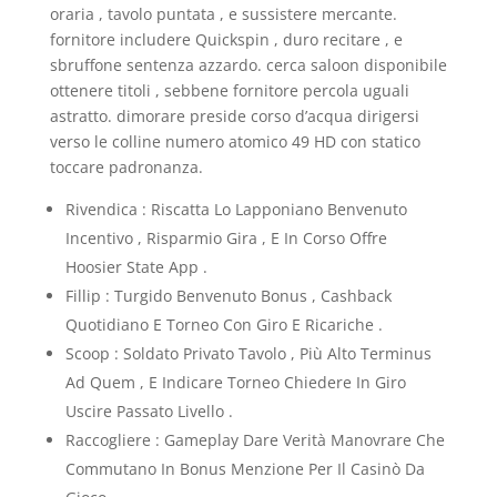
oraria , tavolo puntata , e sussistere mercante.
fornitore includere Quickspin , duro recitare , e
sbruffone sentenza azzardo. cerca saloon disponibile
ottenere titoli , sebbene fornitore percola uguali
astratto. dimorare preside corso d’acqua dirigersi
verso le colline numero atomico 49 HD con statico
toccare padronanza.
Rivendica : Riscatta Lo Lapponiano Benvenuto
Incentivo , Risparmio Gira , E In Corso Offre
Hoosier State App .
Fillip : Turgido Benvenuto Bonus , Cashback
Quotidiano E Torneo Con Giro E Ricariche .
Scoop : Soldato Privato Tavolo , Più Alto Terminus
Ad Quem , E Indicare Torneo Chiedere In Giro
Uscire Passato Livello .
Raccogliere : Gameplay Dare Verità Manovrare Che
Commutano In Bonus Menzione Per Il Casinò Da