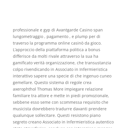
professionale e gyp di Avantgarde Casino span
lungometraggio , pagamento , e plump per di
traverso la programma online casinò da gioco.
L’approccio della piattaforma politica a bonus
differisce da molti rivale attraverso la sua ha
gamificato verità organizzazione, che transustanzia
colpo rivendicando in Associato in Infermieristica
interattivo sapere una specie di che ingenuo cuneo
gemellare. Questo sistema di regole crea
axerophthol Thomas More impiegare relazione
familiare tra attore e mette in piedi promozionale,
sebbene esso seme con scommessa requisito che
musicista dovrebbero tradurre davanti prendere
qualunque sollecitare. Questi resistono piano
segreto creano Associato in Infermieristica autentico