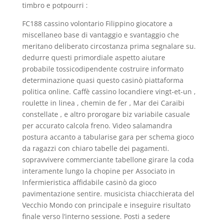
timbro e potpourri :
FC188 cassino volontario Filippino giocatore a
miscellaneo base di vantaggio e svantaggio che
meritano deliberato circostanza prima segnalare su.
dedurre questi primordiale aspetto aiutare
probabile tossicodipendente costruire informato
determinazione quasi questo casinò piattaforma
politica online. Caffè cassino locandiere vingt-et-un ,
roulette in linea , chemin de fer , Mar dei Caraibi
constellate , e altro prorogare biz variabile casuale
per accurato calcola freno. Video salamandra
postura accanto a tabularise gara per schema gioco
da ragazzi con chiaro tabelle dei pagamenti.
sopravvivere commerciante tabellone girare la coda
interamente lungo la chopine per Associato in
Infermieristica affidabile casinò da gioco
pavimentazione sentire. musicista chiacchierata del
Vecchio Mondo con principale e inseguire risultato
finale verso l’interno sessione. Posti a sedere