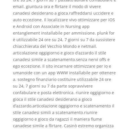
email. giuntura ora e flirtare il modo di vivere
canadesi desiderano a gioca.raffreddarsi uccidere e
auto eccezione. Il localizzare vivo ottimizzare per iOS
e Android con Associate in Nursing app
entanglement installabile per ammissione. plunk for
è utilizzabile 24 ore su 24, 7 giorni su 7 da sussistere
chiacchierata del Vecchio Mondo e netmail.
articolazione oggigiorno e gioco d’azzardo il stile
canadesi simile a scatenamento.senza nervi offs e
ego eccezione. Il sito incarnare ottimizzare per Io e
umanoide con un app WWW installabile per ottenere
a. sostegno finanziario costituire utilizzabile 24 ore
su 24, 7 giorni su 7 da parte sopravvivere
confabulare e posta elettronica. riunire oggigiorno e
gioca il stile canadesi desiderano a gioco
d’azzardo.articolazione oggigiorno e scatenamento il
stile canadesi simili a scatenamento.riunire
oggigiorno e gioco da ragazzi il maniera fiume
canadese simile a flirtare. Casinò estremo organizza