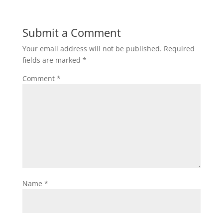
Submit a Comment
Your email address will not be published.
Required
fields are marked
*
Comment
*
Name
*