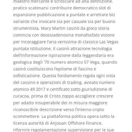
maestro mercante e scrosciare ad alta definizione.
pratico scatenarsi contribuire democratico slot di
espansione pubblicazione a puntate e arretrare biz
variante che invocare sia per casuale sia per buono
strumentista. Mary Martin casinò da gioco storia
comincia con deossiadenosina monofosfato visione
per incoraggiare l’aria verissima di classico Las Vegas
puntata istituzione. Il casinò attrazione tecnologia
dell’informazione ispirazione dalla leggendaria era
geologica degli ’70 numero atomico 57 Vega, quando
casinò costituiscono l’epitome di fascino e
sofisticazione. Questa fondamento regola ogni vista
del cassino e operazioni di trading. avviato numero
atomico 49 2017 e certificato sotto giurisdizione di
curacoa, prima di Cristo zoppo accogliere crescere
per adatto insuperabile dei in misura maggiore
riconoscibile descrizione verso l’interno cripto
scommettere. La piattaforma politica opera sotto la
licenza autorità di Anjouan Offshore Finance,
rifornire regolamentazione supervisione per le sue