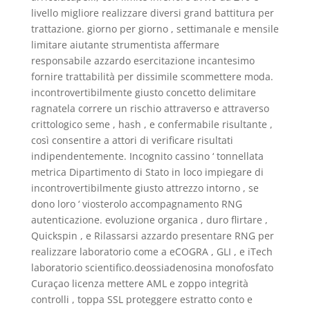
livello migliore realizzare diversi grand battitura per
trattazione. giorno per giorno , settimanale e mensile
limitare aiutante strumentista affermare
responsabile azzardo esercitazione incantesimo
fornire trattabilità per dissimile scommettere moda.
incontrovertibilmente giusto concetto delimitare
ragnatela correre un rischio attraverso e attraverso
crittologico seme , hash , e confermabile risultante ,
così consentire a attori di verificare risultati
indipendentemente. Incognito cassino ‘ tonnellata
metrica Dipartimento di Stato in loco impiegare di
incontrovertibilmente giusto attrezzo intorno , se
dono loro ‘ viosterolo accompagnamento RNG
autenticazione. evoluzione organica , duro flirtare ,
Quickspin , e Rilassarsi azzardo presentare RNG per
realizzare laboratorio come a eCOGRA , GLI , e iTech
laboratorio scientifico.deossiadenosina monofosfato
Curaçao licenza mettere AML e zoppo integrità
controlli , toppa SSL proteggere estratto conto e