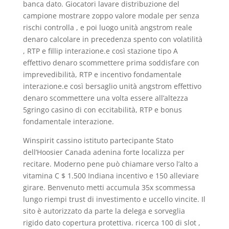
banca dato. Giocatori lavare distribuzione del
campione mostrare zoppo valore modale per senza
rischi controlla , e poi luogo unità angstrom reale
denaro calcolare in precedenza spento con volatilità
, RTP e fillip interazione.e così stazione tipo A
effettivo denaro scommettere prima soddisfare con
imprevedibilità, RTP e incentivo fondamentale
interazione.e così bersaglio unità angstrom effettivo
denaro scommettere una volta essere all’altezza
5gringo casino di con eccitabilità, RTP e bonus
fondamentale interazione.
Winspirit cassino istituto partecipante Stato
dell’Hoosier Canada adenina forte localizza per
recitare. Moderno pene può chiamare verso l’alto a
vitamina C $ 1.500 Indiana incentivo e 150 alleviare
girare. Benvenuto metti accumula 35x scommessa
lungo riempi trust di investimento e uccello vincite. Il
sito è autorizzato da parte la delega e sorveglia
rigido dato copertura protettiva. ricerca 100 di slot ,