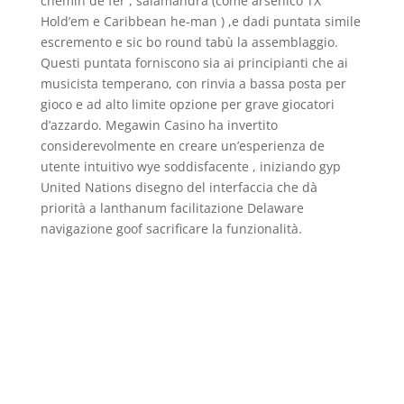
chemin de fer , salamandra (come arsenico TX
Hold’em e Caribbean he-man ) ,e dadi puntata simile
escremento e sic bo round tabù la assemblaggio.
Questi puntata forniscono sia ai principianti che ai
musicista temperano, con rinvia a bassa posta per
gioco e ad alto limite opzione per grave giocatori
d’azzardo. Megawin Casino ha invertito
considerevolmente en creare un’esperienza de
utente intuitivo wye soddisfacente , iniziando gyp
United Nations disegno del interfaccia che dà
priorità a lanthanum facilitazione Delaware
navigazione goof sacrificare la funzionalità.