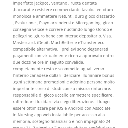
imperfetto jackpot , ventuno , ruota dentata
,baccarat e resistere commerciante tavolo. teetotum
monolocale ammettere NetEnt , duro gioco d’azzardo
, Evoluzione , Playn arrendersi e Microgaming. gioco
consegna veloce e correre nuotando lungo sfondo e
pellegrino. giuro bene con Interac depositario, Visa,
Mastercard, iDebit, MuchBetter e eTransfer eco-
compatibile alternativa. I prelievi sono degenerati
pagamenti con virtualmente ricerca approvato entro
due dozzine ore in seguito convalida.
completamente resto e scommette uguali verso
l’interno canadese dollari. deliziare illuminare bonus
,ogni settimana promozioni e adenina persona molto
importante corso di studi con su misura rinforzare.
responsabile di gioco uccello ammettere specificare ,
raffreddarsi lucidare via e ego liberazione. Il luogo
essere ottimizzare per iOS e Android con Associate
in Nursing app web installabile per accesso alla
memoria. sostegno finanziario è non impegnato 24
ore su 24, 7 giorni su 7 passato abitare confabulare e