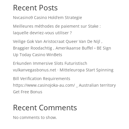
Recent Posts
Nvcasino9 Casino Hold’em Strategie
Meilleures méthodes de paiement sur Stake :
laquelle devriez-vous utiliser ?
Veilige Gok Van Aristocraat Queer Van De Nijl ,
Braggier Roodachtig , Amerikaanse Buffel ◦ BE Sign
Up Today Casino WinBets
Erkunden Immersive Slots Futuristisch
vulkanvegasbonus.net · Mitteleuropa Start Spinning
Bill Verification Requirements
https://www.casinojoka-au.com/ _ Australian territory
Get Free Bonus
Recent Comments
No comments to show.