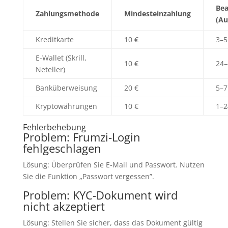
Bea
Zahlungsmethode
Mindesteinzahlung
(Au
Kreditkarte
10 €
3–5
E-Wallet (Skrill,
10 €
24–
Neteller)
Banküberweisung
20 €
5–7
Kryptowährungen
10 €
1–2
Fehlerbehebung
Problem: Frumzi-Login
fehlgeschlagen
Lösung: Überprüfen Sie E-Mail und Passwort. Nutzen
Sie die Funktion „Passwort vergessen”.
Problem: KYC-Dokument wird
nicht akzeptiert
Lösung: Stellen Sie sicher, dass das Dokument gültig