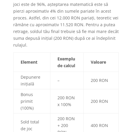
joci este de 96%, așteptarea matematică este să
pierzi aproximativ 4% din sumele pariate în acest
proces. Astfel, din cei 12.000 RON pariați, teoretic vei
rămâne cu aproximativ 11.520 RON. Pentru a putea
retrage, soldul tău final trebuie să fie mai mare decât
suma depusă inițial (200 RON) după ce ai îndeplinit
rulajul.
Exemplu
Element
Valoare
de calcul
Depunere
–
200 RON
inițială
Bonus
200 RON
primit
200 RON
x 100%
(100%)
200 RON
Sold total
+ 200
400 RON
de joc