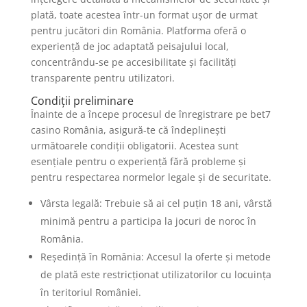
plată, toate acestea într-un format ușor de urmat
pentru jucători din România. Platforma oferă o
experiență de joc adaptată peisajului local,
concentrându-se pe accesibilitate și facilități
transparente pentru utilizatori.
Condiții preliminare
Înainte de a începe procesul de înregistrare pe bet7
casino România, asigură-te că îndeplinești
următoarele condiții obligatorii. Acestea sunt
esențiale pentru o experiență fără probleme și
pentru respectarea normelor legale și de securitate.
Vârsta legală: Trebuie să ai cel puțin 18 ani, vârstă
minimă pentru a participa la jocuri de noroc în
România.
Reședință în România: Accesul la oferte și metode
de plată este restricționat utilizatorilor cu locuința
în teritoriul României.