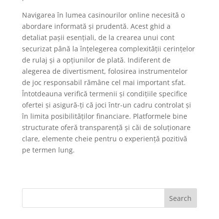
Navigarea în lumea casinourilor online necesită o
abordare informată și prudentă. Acest ghid a
detaliat pașii esențiali, de la crearea unui cont
securizat până la înțelegerea complexității cerințelor
de rulaj și a opțiunilor de plată. Indiferent de
alegerea de divertisment, folosirea instrumentelor
de joc responsabil rămâne cel mai important sfat.
Întotdeauna verifică termenii și condițiile specifice
ofertei și asigură-ți că joci într-un cadru controlat și
în limita posibilităților financiare. Platformele bine
structurate oferă transparență și căi de soluționare
clare, elemente cheie pentru o experiență pozitivă
pe termen lung.
Search