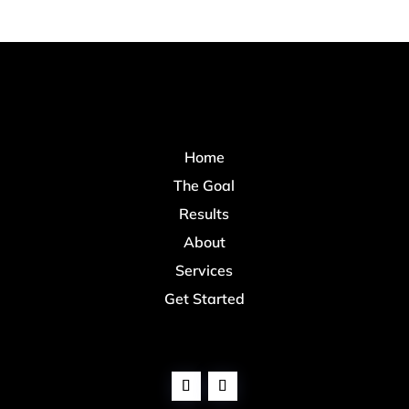
Home
The Goal
Results
About
Services
Get Started