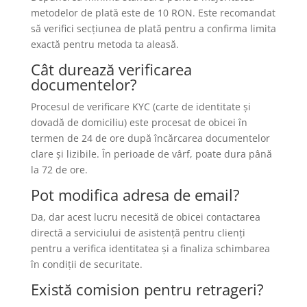
metodelor de plată este de 10 RON. Este recomandat
să verifici secțiunea de plată pentru a confirma limita
exactă pentru metoda ta aleasă.
Cât durează verificarea
documentelor?
Procesul de verificare KYC (carte de identitate și
dovadă de domiciliu) este procesat de obicei în
termen de 24 de ore după încărcarea documentelor
clare și lizibile. În perioade de vârf, poate dura până
la 72 de ore.
Pot modifica adresa de email?
Da, dar acest lucru necesită de obicei contactarea
directă a serviciului de asistență pentru clienți
pentru a verifica identitatea și a finaliza schimbarea
în condiții de securitate.
Există comision pentru retrageri?