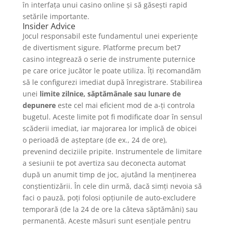
în interfața unui casino online și să găsești rapid
setările importante.
Insider Advice
Jocul responsabil este fundamentul unei experiențe
de divertisment sigure. Platforme precum bet7
casino integrează o serie de instrumente puternice
pe care orice jucător le poate utiliza. Îți recomandăm
să le configurezi imediat după înregistrare. Stabilirea
unei
limite zilnice, săptămânale sau lunare de
depunere
este cel mai eficient mod de a-ți controla
bugetul. Aceste limite pot fi modificate doar în sensul
scăderii imediat, iar majorarea lor implică de obicei
o perioadă de așteptare (de ex., 24 de ore),
prevenind deciziile pripite. Instrumentele de limitare
a sesiunii te pot avertiza sau deconecta automat
după un anumit timp de joc, ajutând la menținerea
conștientizării. În cele din urmă, dacă simți nevoia să
faci o pauză, poți folosi opțiunile de auto-excludere
temporară (de la 24 de ore la câteva săptămâni) sau
permanentă. Aceste măsuri sunt esențiale pentru