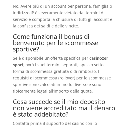
No. Avere più di un account per persona, famiglia o
indirizzo IP è severamente vietato dai termini di
servizio e comporta la chiusura di tutti gli account e
la confisca dei saldi e delle vincite.
Come funziona il bonus di
benvenuto per le scommesse
sportive?
Se è disponibile un’offerta specifica per
casinozer
sport
, avrà i suoi termini separati, spesso sotto
forma di scommessa gratuita o di rimborso. I
requisiti di scommessa (rollover) per le scommesse
sportive sono calcolati in modo diverso e sono
tipicamente legati all’importo della quota.
Cosa succede se il mio deposito
non viene accreditato ma il denaro
è stato addebitato?
Contatta prima il supporto del casinò con lo