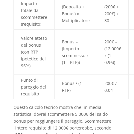
Importo
(Deposito +
(200€ +
totale da
Bonus) x
200€) x
scommettere
Moltiplicatore
30
(requisito)
Valore atteso
Bonus –
200€ –
del bonus
(Importo
(12.000€
(con RTP
scommesso x
x (1 –
ipotetico del
(1 – RTP))
0,96))
96%)
Punto di
Bonus / (1 –
200€ /
pareggio del
RTP)
0,04
requisito
Questo calcolo teorico mostra che, in media
statistica, dovrai scommettere 5.000€ del saldo
bonus per raggiungere il pareggio. Scommettere
l’intero requisito di 12.000€ porterebbe, secondo