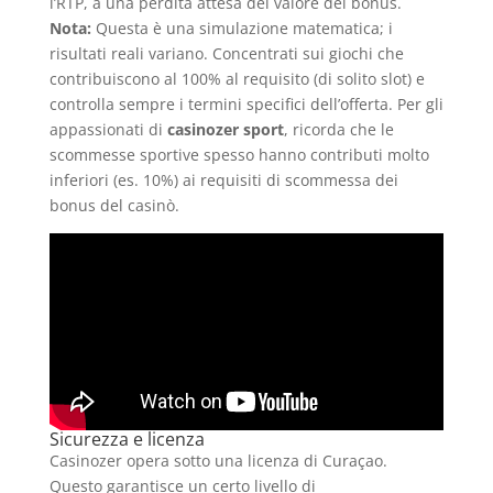
l’RTP, a una perdita attesa del valore del bonus.
Nota:
Questa è una simulazione matematica; i
risultati reali variano. Concentrati sui giochi che
contribuiscono al 100% al requisito (di solito slot) e
controlla sempre i termini specifici dell’offerta. Per gli
appassionati di
casinozer sport
, ricorda che le
scommesse sportive spesso hanno contributi molto
inferiori (es. 10%) ai requisiti di scommessa dei
bonus del casinò.
Sicurezza e licenza
Casinozer opera sotto una licenza di Curaçao.
Questo garantisce un certo livello di