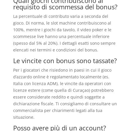
Quali giochi contribuiscono al
requisito di scommessa del bonus?
La percentuale di contributo varia a seconda del
gioco. Di norma, le slot machine contribuiscono al
100%, mentre i giochi da tavolo, il video poker e le
scommesse live hanno una percentuale inferiore
(spesso dal 5% al 20%). I dettagli esatti sono sempre
elencati nei termini e condizioni del bonus.
Le vincite con bonus sono tassate?
Per i giocatori che risiedono in paesi in cui il gioco
d’azzardo online è regolamentato localmente (es.
Italia con licenza ADM), le vincite da operatori con
licenze estere (come quella di Curaçao) potrebbero
essere considerate reddito e quindi soggette a
dichiarazione fiscale. Ti consigliamo di consultare un
commercialista per chiarimenti legati alla tua
situazione.
Posso avere più di un account?