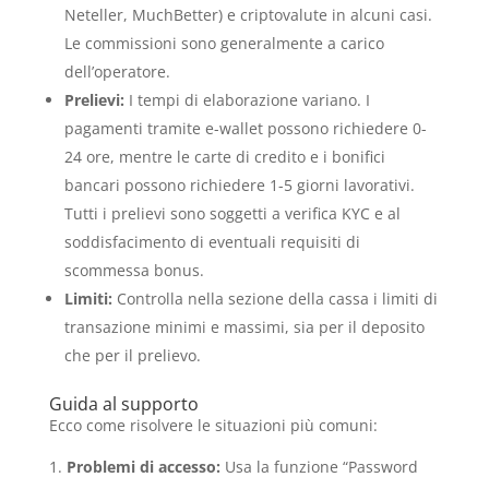
Neteller, MuchBetter) e criptovalute in alcuni casi.
Le commissioni sono generalmente a carico
dell’operatore.
Prelievi:
I tempi di elaborazione variano. I
pagamenti tramite e-wallet possono richiedere 0-
24 ore, mentre le carte di credito e i bonifici
bancari possono richiedere 1-5 giorni lavorativi.
Tutti i prelievi sono soggetti a verifica KYC e al
soddisfacimento di eventuali requisiti di
scommessa bonus.
Limiti:
Controlla nella sezione della cassa i limiti di
transazione minimi e massimi, sia per il deposito
che per il prelievo.
Guida al supporto
Ecco come risolvere le situazioni più comuni:
Problemi di accesso:
Usa la funzione “Password