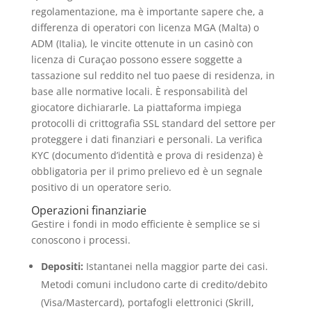
regolamentazione, ma è importante sapere che, a
differenza di operatori con licenza MGA (Malta) o
ADM (Italia), le vincite ottenute in un casinò con
licenza di Curaçao possono essere soggette a
tassazione sul reddito nel tuo paese di residenza, in
base alle normative locali. È responsabilità del
giocatore dichiararle. La piattaforma impiega
protocolli di crittografia SSL standard del settore per
proteggere i dati finanziari e personali. La verifica
KYC (documento d’identità e prova di residenza) è
obbligatoria per il primo prelievo ed è un segnale
positivo di un operatore serio.
Operazioni finanziarie
Gestire i fondi in modo efficiente è semplice se si
conoscono i processi.
Depositi:
Istantanei nella maggior parte dei casi.
Metodi comuni includono carte di credito/debito
(Visa/Mastercard), portafogli elettronici (Skrill,