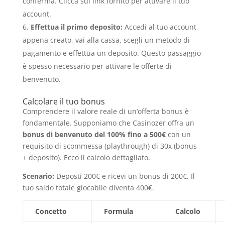
conferma. Clicca sul link fornito per attivare il tuo
account.
Effettua il primo deposito:
Accedi al tuo account
appena creato, vai alla cassa, scegli un metodo di
pagamento e effettua un deposito. Questo passaggio
è spesso necessario per attivare le offerte di
benvenuto.
Calcolare il tuo bonus
Comprendere il valore reale di un’offerta bonus è
fondamentale. Supponiamo che Casinozer offra un
bonus di benvenuto del 100% fino a 500€
con un
requisito di scommessa (playthrough) di 30x (bonus
+ deposito). Ecco il calcolo dettagliato.
Scenario:
Deposti 200€ e ricevi un bonus di 200€. Il
tuo saldo totale giocabile diventa 400€.
Concetto
Formula
Calcolo