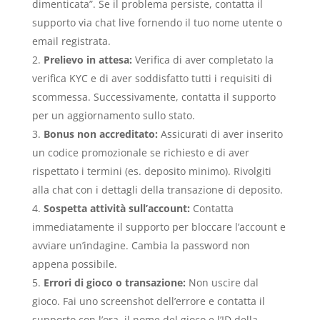
dimenticata”. Se il problema persiste, contatta il
supporto via chat live fornendo il tuo nome utente o
email registrata.
Prelievo in attesa:
Verifica di aver completato la
verifica KYC e di aver soddisfatto tutti i requisiti di
scommessa. Successivamente, contatta il supporto
per un aggiornamento sullo stato.
Bonus non accreditato:
Assicurati di aver inserito
un codice promozionale se richiesto e di aver
rispettato i termini (es. deposito minimo). Rivolgiti
alla chat con i dettagli della transazione di deposito.
Sospetta attività sull’account:
Contatta
immediatamente il supporto per bloccare l’account e
avviare un’indagine. Cambia la password non
appena possibile.
Errori di gioco o transazione:
Non uscire dal
gioco. Fai uno screenshot dell’errore e contatta il
supporto con l’ora, il nome del gioco e l’ID della