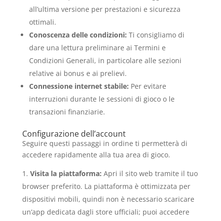
all’ultima versione per prestazioni e sicurezza
ottimali.
Conoscenza delle condizioni:
Ti consigliamo di
dare una lettura preliminare ai Termini e
Condizioni Generali, in particolare alle sezioni
relative ai bonus e ai prelievi.
Connessione internet stabile:
Per evitare
interruzioni durante le sessioni di gioco o le
transazioni finanziarie.
Configurazione dell’account
Seguire questi passaggi in ordine ti permetterà di
accedere rapidamente alla tua area di gioco.
Visita la piattaforma:
Apri il sito web tramite il tuo
browser preferito. La piattaforma è ottimizzata per
dispositivi mobili, quindi non è necessario scaricare
un’app dedicata dagli store ufficiali; puoi accedere