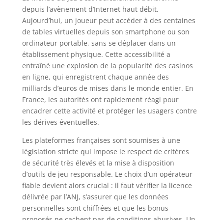
depuis l’avènement d’Internet haut débit.
Aujourd’hui, un joueur peut accéder à des centaines
de tables virtuelles depuis son smartphone ou son
ordinateur portable, sans se déplacer dans un
établissement physique. Cette accessibilité a
entraîné une explosion de la popularité des casinos
en ligne, qui enregistrent chaque année des
milliards d’euros de mises dans le monde entier. En
France, les autorités ont rapidement réagi pour
encadrer cette activité et protéger les usagers contre
les dérives éventuelles.
Les plateformes françaises sont soumises à une
législation stricte qui impose le respect de critères
de sécurité très élevés et la mise à disposition
d’outils de jeu responsable. Le choix d’un opérateur
fiable devient alors crucial : il faut vérifier la licence
délivrée par l’ANJ, s’assurer que les données
personnelles sont chiffrées et que les bonus
proposés ne cachent pas de conditions abusives. Un