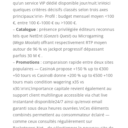
qu’un service VIP dédié disponible jour/nuit.\nVoici
quelques critères décisifs classés selon trois axes
principaux:\n\n- Profil : budget mensuel moyen <100
€, entre 100 €–1000 € ou >1000 €.
–
Catalogue
: présence privilégiée éditeurs reconnus
tels que NetEnt (
Gonzo’s Quest
) ou Microgaming
(
Mega Moolah
) offrant respectivement RTP moyen
autour de 96 % vs jackpot progressif dépassant
parfois 30 M € .
–
Promotions
: comparaison rapide entre deux sites
populaires — CasinoA propose +150 % up to €300
+50 tours vs CasinoB donne +200 % up to €500 +100
tours mais condition wagering x35 vs
x30.\n\nL’importance capitale revient également au
support client multilingue accessible via chat live
instantané disponible24/7 ainsi qu’envoi email
garanti sous deux heures ouvrées.\nCes éléments
combinés permettent au consommateur éclairé —
comme ceux consultés régulièrement sur
Basketnews.Net—de sélectionner le nouveau site de