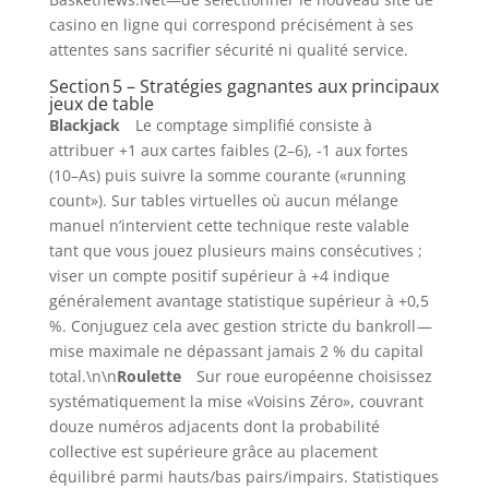
casino en ligne qui correspond précisément à ses
attentes sans sacrifier sécurité ni qualité service.
Section 5 – Stratégies gagnantes aux principaux
jeux de table
Blackjack
Le comptage simplifié consiste à
attribuer +1 aux cartes faibles (2–6), -1 aux fortes
(10–As) puis suivre la somme courante («​running
count​»). Sur tables virtuelles où aucun mélange
manuel n’intervient cette technique reste valable
tant que vous jouez plusieurs mains consécutives ;
viser un compte positif supérieur à +4 indique
généralement avantage statistique supérieur à +0,5
%. Conjuguez cela avec gestion stricte du bankroll —
mise maximale ne dépassant jamais 2 % du capital
total.\n\n
Roulette
Sur roue européenne choisissez
systématiquement la mise «​Voisins Zéro​», couvrant
douze numéros adjacents dont la probabilité
collective est supérieure grâce au placement
équilibré parmi hauts/bas pairs/impairs. Statistiques