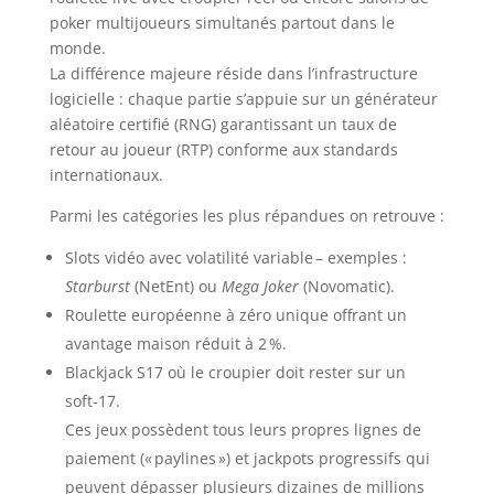
poker multijoueurs simultanés partout dans le
monde.
La différence majeure réside dans l’infrastructure
logicielle : chaque partie s’appuie sur un générateur
aléatoire certifié (RNG) garantissant un taux de
retour au joueur (RTP) conforme aux standards
internationaux.
Parmi les catégories les plus répandues on retrouve :
Slots vidéo avec volatilité variable – exemples :
Starburst
(NetEnt) ou
Mega Joker
(Novomatic).
Roulette européenne à zéro unique offrant un
avantage maison réduit à 2 %.
Blackjack S17 où le croupier doit rester sur un
soft‑17.
Ces jeux possèdent tous leurs propres lignes de
paiement (« paylines ») et jackpots progressifs qui
peuvent dépasser plusieurs dizaines de millions