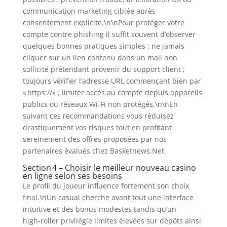
communication marketing ciblée après
consentement explicite.\n\nPour protéger votre
compte contre phishing il suffit souvent d’observer
quelques bonnes pratiques simples : ne jamais
cliquer sur un lien contenu dans un mail non
sollicité prétendant provenir du support client ;
toujours vérifier l’adresse URL commençant bien par
« https://» ; limiter accès au compte depuis appareils
publics ou réseaux Wi‑Fi non protégés.\n\nEn
suivant ces recommandations vous réduisez
drastiquement vos risques tout en profitant
sereinement des offres proposées par nos
partenaires évalués chez Basketnews.Net.
Section 4 – Choisir le meilleur nouveau casino
en ligne selon ses besoins
Le profil du joueur influence fortement son choix
final.\nUn casual cherche avant tout une interface
intuitive et des bonus modestes tandis qu’un
high‑roller privilégie limites élevées sur dépôts ainsi