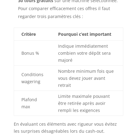
30 tours gratuits
sur une machine sélectionnée.
Pour comparer efficacement ces offres il faut
regarder trois paramètres clés :
Critère
Pourquoi c’est important
Indique immédiatement
Bonus %
combien votre dépôt sera
majoré
Nombre minimum fois que
Conditions
vous devez jouer avant
wagering
retrait
Limite maximale pouvant
Plafond
être retirée après avoir
max
rempli les exigences
En évaluant ces éléments avec rigueur vous évitez
les surprises désagréables lors du cash‑out.