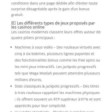
conditions dans une page dédiée afin d’éviter toute
surprise désagréable après le gain d’un bonus
gratuit.
II️⃣ Les différents types de jeux proposés par
les casinos online
Les casinos modernes classent leurs offres autour de
quatre piliers principaux :
Machines à sous vidéo – Des rouleaux virtuels avec
cinq à six bobines, plusieurs lignes payantes et
des fonctionnalités bonus comme les free spins ou
les mini‑jeux interactifs. Les jackpots progressifs
tels que Mega Moolah peuvent atteindre plusieurs
millions d’euros.
Slots classiques & jackpots progressifs – Des titres
à trois rouleaux rappelant les machines physiques
; ils offrent souvent un RTP supérieur à 97 % et sont
appréciés pour leur simplicité.