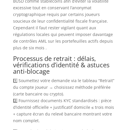
BUSD comme stablecoins afin d’éviter la volatilité
excessive tout en conservant l’anonymat
cryptographique requis par certains joueurs
soucieux de leur confidentialité fiscale française.
Cependant il faut rester vigilant quant aux
régulations locales qui peuvent imposer davantage
de contrôles AML sur les portefeuilles actifs depuis
plus de six mois .
Processus de retrait : délais,
vérifications d’identité & astuces
anti‑blocage
1️⃣ Soumettez votre demande via le tableau “Retrait”
du compte joueur → choisissez méthode préférée
(carte bancaire ou crypto).
2️⃣ Fournissez documents KYC standardisés : pièce
d’identité officielle + justificatif domicile ≤ trois mois
+ capture écran du relevé bancaire montrant votre
nom complet.