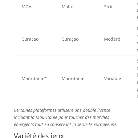
MGA
Malte
Strict
Curacao
Curaçao
Modéré
Mauritanie*
Mauritanie
Variable
Certaines plateformes utilisent une double licence
incluant la Mauritanie pour toucher des marchés
émergents tout en conservant la sécurité européenne.
Variété des jeux