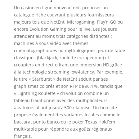
Un casino en ligne nouveau doit proposer un
catalogue riche couvrant plusieurs fournisseurs
majeurs tels que NetEnt, Microgaming, Play’n GO ou
encore Evolution Gaming pour le live. Les joueurs
attendent au moins trois catégories distinctes :
machines à sous vidéo avec thèmes
cinématographiques ou mythologiques, jeux de table
classiques (blackjack, roulette européenne) et
croupiers en direct offrant une immersion HD grâce
à la technologie streaming low‑latency. Par exemple,
le titre « Starburst » de NetEnt séduit par ses
graphismes colorés et son RTP de 96,1 %, tandis que
« Lightning Roulette » d’Evolution combine un
tableau traditionnel avec des multiplicateurs
aléatoires allant jusqu’à 500 x la mise. Un bon site
propose également des variantes locales comme le
baccarat punto banco ou le poker Texas Hold’em
multi‑table pour répondre aux goûts régionaux
français.