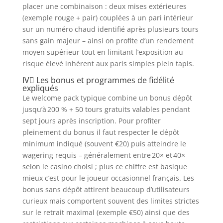
placer une combinaison : deux mises extérieures
(exemple rouge + pair) couplées à un pari intérieur
sur un numéro chaud identifié après plusieurs tours
sans gain majeur – ainsi on profite d’un rendement
moyen supérieur tout en limitant l’exposition au
risque élevé inhérent aux paris simples plein tapis.
IV️⃣ Les bonus et programmes de fidélité
expliqués
Le welcome pack typique combine un bonus dépôt
jusqu’à 200 % + 50 tours gratuits valables pendant
sept jours après inscription. Pour profiter
pleinement du bonus il faut respecter le dépôt
minimum indiqué (souvent €20) puis atteindre le
wagering requis – généralement entre 20× et 40×
selon le casino choisi ; plus ce chiffre est basique
mieux c’est pour le joueur occasionnel français. Les
bonus sans dépôt attirent beaucoup d’utilisateurs
curieux mais comportent souvent des limites strictes
sur le retrait maximal (exemple €50) ainsi que des