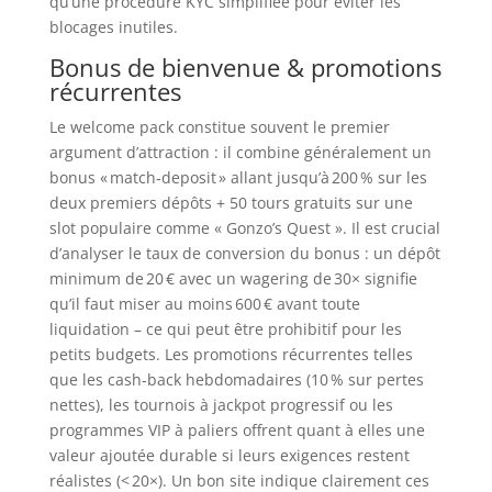
qu’une procédure KYC simplifiée pour éviter les
blocages inutiles.
Bonus de bienvenue & promotions
récurrentes
Le welcome pack constitue souvent le premier
argument d’attraction : il combine généralement un
bonus « match‑deposit » allant jusqu’à 200 % sur les
deux premiers dépôts + 50 tours gratuits sur une
slot populaire comme « Gonzo’s Quest ». Il est crucial
d’analyser le taux de conversion du bonus : un dépôt
minimum de 20 € avec un wagering de 30× signifie
qu’il faut miser au moins 600 € avant toute
liquidation – ce qui peut être prohibitif pour les
petits budgets. Les promotions récurrentes telles
que les cash‑back hebdomadaires (10 % sur pertes
nettes), les tournois à jackpot progressif ou les
programmes VIP à paliers offrent quant à elles une
valeur ajoutée durable si leurs exigences restent
réalistes (< 20×). Un bon site indique clairement ces