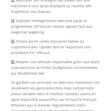
3️⃣ Appliquer des stratégies éprouvées tant aux
machines à sous qu’au blackjack ou roulette afin
d’optimiser vos chances.
4️⃣ Exploiter intelligemment welcome packs et
programmes VIP tout en restant vigilant face aux
exigences wagering.
5️⃣ Choisir parmi cartes bancaires fiables ou
cryptomonnaies rapides tout en respectant une
procédure KYC efficace.
6️⃣ Adopter une attitude responsable grâce aux outils
auto‑exclusion et limites budgétaires recommandés
par Basketnews.Net.
En gardant ces principes en tête vous maximisez non
seulement vos gains potentiels mais surtout votre
plaisir durable dans le meilleur nouveau casino en
ligne disponible aujourd’hui sur le marché français.
N’hésitez pas à revisiter régulièrement notre
classement actualisé afin d’accéder aux dernières