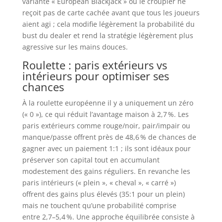
variante « European Blackjack » où le croupier ne
reçoit pas de carte cachée avant que tous les joueurs
aient agi ; cela modifie légèrement la probabilité du
bust du dealer et rend la stratégie légèrement plus
agressive sur les mains douces.
Roulette : paris extérieurs vs
intérieurs pour optimiser ses
chances
À la roulette européenne il y a uniquement un zéro
(« 0 »), ce qui réduit l’avantage maison à 2,7 %. Les
paris extérieurs comme rouge/noir, pair/impair ou
manque/passe offrent près de 48,6 % de chances de
gagner avec un paiement 1:1 ; ils sont idéaux pour
préserver son capital tout en accumulant
modestement des gains réguliers. En revanche les
paris intérieurs (« plein », « cheval », « carré »)
offrent des gains plus élevés (35:1 pour un plein)
mais ne touchent qu’une probabilité comprise
entre 2,7–5,4 %. Une approche équilibrée consiste à