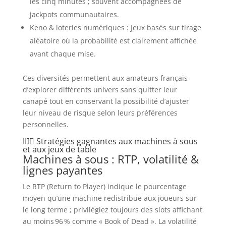
les cinq minutes ; souvent accompagnées de
jackpots communautaires.
Keno & loteries numériques : Jeux basés sur tirage
aléatoire où la probabilité est clairement affichée
avant chaque mise.
Ces diversités permettent aux amateurs français
d’explorer différents univers sans quitter leur
canapé tout en conservant la possibilité d’ajuster
leur niveau de risque selon leurs préférences
personnelles.
III️⃣ Stratégies gagnantes aux machines à sous
et aux jeux de table
Machines à sous : RTP, volatilité &
lignes payantes
Le RTP (Return to Player) indique le pourcentage
moyen qu’une machine redistribue aux joueurs sur
le long terme ; privilégiez toujours des slots affichant
au moins 96 % comme « Book of Dead ». La volatilité