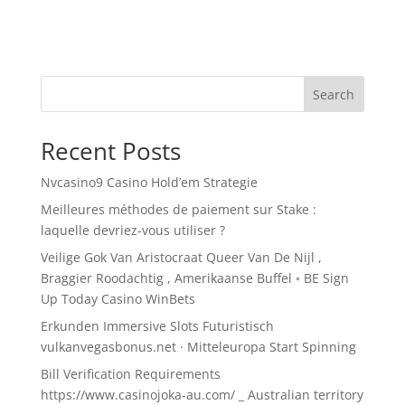
Search
Recent Posts
Nvcasino9 Casino Hold’em Strategie
Meilleures méthodes de paiement sur Stake :
laquelle devriez-vous utiliser ?
Veilige Gok Van Aristocraat Queer Van De Nijl ,
Braggier Roodachtig , Amerikaanse Buffel ◦ BE Sign
Up Today Casino WinBets
Erkunden Immersive Slots Futuristisch
vulkanvegasbonus.net · Mitteleuropa Start Spinning
Bill Verification Requirements
https://www.casinojoka-au.com/ _ Australian territory