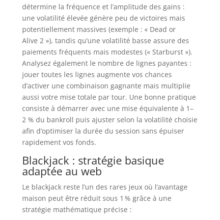
détermine la fréquence et l’amplitude des gains :
une volatilité élevée génère peu de victoires mais
potentiellement massives (exemple : « Dead or
Alive 2 »), tandis qu’une volatilité basse assure des
paiements fréquents mais modestes (« Starburst »).
Analysez également le nombre de lignes payantes :
jouer toutes les lignes augmente vos chances
d’activer une combinaison gagnante mais multiplie
aussi votre mise totale par tour. Une bonne pratique
consiste à démarrer avec une mise équivalente à 1–
2 % du bankroll puis ajuster selon la volatilité choisie
afin d’optimiser la durée du session sans épuiser
rapidement vos fonds.
Blackjack : stratégie basique
adaptée au web
Le blackjack reste l’un des rares jeux où l’avantage
maison peut être réduit sous 1 % grâce à une
stratégie mathématique précise :