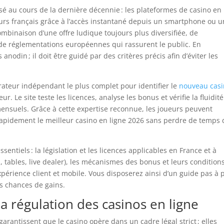
sé au cours de la dernière décennie : les plateformes de casino en
eurs français grâce à l’accès instantané depuis un smartphone ou u
ombinaison d’une offre ludique toujours plus diversifiée, de
 de réglementations européennes qui rassurent le public. En
 anodin ; il doit être guidé par des critères précis afin d’éviter les
teur indépendant le plus complet pour identifier le
nouveau cas
. Le site teste les licences, analyse les bonus et vérifie la fluidit
ensuels. Grâce à cette expertise reconnue, les joueurs peuvent
 rapidement le meilleur casino en ligne 2026 sans perdre de temps
sentiels : la législation et les licences applicables en France et à
ts, tables, live dealer), les mécanismes des bonus et leurs condition
expérience client et mobile. Vous disposerez ainsi d’un guide pas à 
s chances de gains.
 la régulation des casinos en ligne
garantissent que le casino opère dans un cadre légal strict ; elles