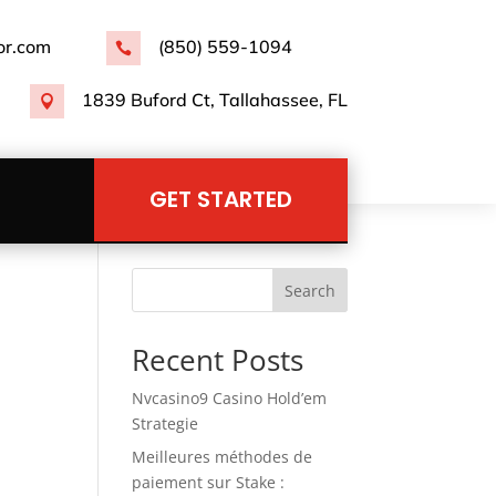
or.com
(850) 559-1094

1839 Buford Ct, Tallahassee, FL

GET STARTED
Search
Recent Posts
Nvcasino9 Casino Hold’em
Strategie
Meilleures méthodes de
paiement sur Stake :