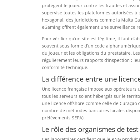
protègent le joueur contre les fraudes et ass
supervise toutes les plateformes autorisées à p
hexagonal, des juridictions comme la Malta 
eGaming offrent également une surveillance re
Pour vérifier qu’un site est légitime, il faut 
souvent sous forme d’un code alphanumérique – 
du joueur et les obligations du prestataire. 
régulièrement leurs rapports d’inspection ; le
conformité technique.
La différence entre une licenc
Une licence française impose aux opérateurs un
tous les serveurs soient hébergés sur le territ
une licence offshore comme celle de Curaçao off
nombre de méthodes bancaires locales disponi
prélèvements SEPA).
Le rôle des organismes de test 
Ces laboratoires certifient que le RNG produit