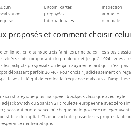
Aucun
Bitcoin, cartes
Inspection
localisation
prépayées
annuelle
requise
internationales
minimale
jeux proposés et comment choisir celu
 en ligne ; on distingue trois familles principales : les slots classi
es vidéos slots comportant cinq rouleaux et jusqu’à 1024 lignes ain
s les jackpots progressifs où le gain augmente tant qu’il n’est pas
pot dépassant parfois 20 M€). Pour choisir judicieusement on reg
 et la volatilité qui détermine la fréquence mais aussi l’amplitude
nsion stratégique plus marquée : blackjack classique avec règle
Blackjack Switch ou Spanish 21 ; roulette européenne avec zéro si
éro ; baccarat punto banco où chaque main possède un léger avant
n stricte du capital. Chaque variante possède ses propres tablea
e espérance mathématique.​