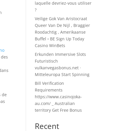
laquelle devriez-vous utiliser
?
n
Veilige Gok Van Aristocraat
Queer Van De Nijl , Braggier
Roodachtig , Amerikaanse
Buffel ◦ BE Sign Up Today
Casino WinBets
ino
Erkunden Immersive Slots
é des
Futuristisch
vulkanvegasbonus.net ·
 dans
Mitteleuropa Start Spinning
Bill Verification
Requirements
s de
https://www.casinojoka-
pas
au.com/ _ Australian
territory Get Free Bonus
Recent