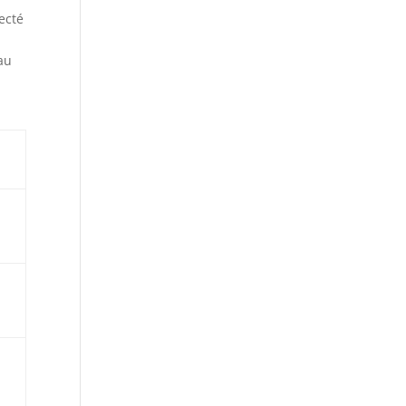
ecté
au