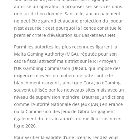
autorise un opérateur à proposer ses services dans
une juridiction donnée. Sans elle, aucun paiement
ne peut être garanti et aucune protection du joueur
n’est assurée ; c’est pourquoi la licence constitue le
premier critère d’évaluation sur Basketnews.Net.
Parmi les autorités les plus reconnues figurent la
Malta Gaming Authority (MGA), réputée pour son
cadre fiscal attractif mais strict sur le RTP moyen ;
l’UK Gambling Commission (UKGC), qui impose des
exigences élevées en matière de lutte contre le
blanchiment d’argent ; ainsi que Curaçao eGaming,
souvent utilisée par les nouveaux sites mais avec un
niveau de supervision moindre. D’autres juridictions
comme l’Autorité Nationale des Jeux (ANJ) en France
ou la Commission des Jeux de Gibraltar gagnent
également du terrain auprès du meilleur casino en
ligne 2026.
Pour vérifier la validité d’une licence, rendez‑vous