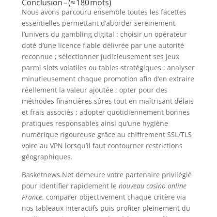
Conclusion – (≈ 180 mots)
Nous avons parcouru ensemble toutes les facettes
essentielles permettant d’aborder sereinement
l’univers du gambling digital : choisir un opérateur
doté d’une licence fiable délivrée par une autorité
reconnue ; sélectionner judicieusement ses jeux
parmi slots volatiles ou tables stratégiques ; analyser
minutieusement chaque promotion afin d’en extraire
réellement la valeur ajoutée ; opter pour des
méthodes financières sûres tout en maîtrisant délais
et frais associés ; adopter quotidiennement bonnes
pratiques responsables ainsi qu’une hygiène
numérique rigoureuse grâce au chiffrement SSL/TLS
voire au VPN lorsqu’il faut contourner restrictions
géographiques.
Basketnews.Net demeure votre partenaire privilégié
pour identifier rapidement le
nouveau casino online
France
, comparer objectivement chaque critère via
nos tableaux interactifs puis profiter pleinement du