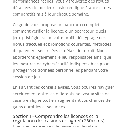
performances réelles. Vous y trouverez des revues
détaillées du meilleur casino en ligne France et des
comparatifs mis à jour chaque semaine.
Ce guide vous propose un panorama complet :
comment vérifier la licence d’un opérateur, quels
jeux privilégier selon votre profil, décryptage des
bonus d’accueil et promotions courantes, méthodes
de paiement sécurisées et délais de retrait. Nous
aborderons également le jeu responsable ainsi que
les mesures de cybersécurité indispensables pour
protéger vos données personnelles pendant votre
session de jeu.
En suivant ces conseils avisés, vous pourrez naviguer
sereinement entre les différents nouveaux sites de
casino en ligne tout en augmentant vos chances de
gains durables et sécurisés.
Section 1 – Comprendre les licences et la
régulation des casinos en ligne (≈ 260 mots)
Une licence de jeu est le passe‑port légal qui