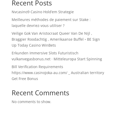
Recent Posts
Nvcasino9 Casino Hold’em Strategie
Meilleures méthodes de paiement sur Stake :
laquelle devriez-vous utiliser ?
Veilige Gok Van Aristocraat Queer Van De Nijl ,
Braggier Roodachtig , Amerikaanse Buffel ◦ BE Sign
Up Today Casino WinBets
Erkunden Immersive Slots Futuristisch
vulkanvegasbonus.net · Mitteleuropa Start Spinning
Bill Verification Requirements
https://www.casinojoka-au.com/ _ Australian territory
Get Free Bonus
Recent Comments
No comments to show.