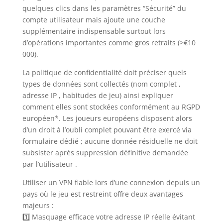
quelques clics dans les paramètres “Sécurité” du
compte utilisateur mais ajoute une couche
supplémentaire indispensable surtout lors
d’opérations importantes comme gros retraits (>€10
000).
La politique de confidentialité doit préciser quels
types de données sont collectés (nom complet ,
adresse IP , habitudes de jeu) ainsi expliquer
comment elles sont stockées conformément au RGPD
européen*. Les joueurs européens disposent alors
d’un droit à l’oubli complet pouvant être exercé via
formulaire dédié ; aucune donnée résiduelle ne doit
subsister après suppression définitive demandée
par l’utilisateur .
Utiliser un VPN fiable lors d’une connexion depuis un
pays où le jeu est restreint offre deux avantages
majeurs :
1️⃣ Masquage efficace votre adresse IP réelle évitant