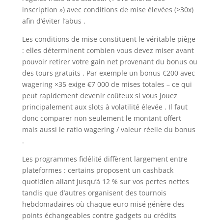
inscription ») avec conditions de mise élevées (>30x)
afin d’éviter l’abus .
Les conditions de mise constituent le véritable piège
: elles déterminent combien vous devez miser avant
pouvoir retirer votre gain net provenant du bonus ou
des tours gratuits . Par exemple un bonus €200 avec
wagering ×35 exige €7 000 de mises totales – ce qui
peut rapidement devenir coûteux si vous jouez
principalement aux slots à volatilité élevée . Il faut
donc comparer non seulement le montant offert
mais aussi le ratio wagering / valeur réelle du bonus
.
Les programmes fidélité diffèrent largement entre
plateformes : certains proposent un cashback
quotidien allant jusqu’à 12 % sur vos pertes nettes
tandis que d’autres organisent des tournois
hebdomadaires où chaque euro misé génère des
points échangeables contre gadgets ou crédits