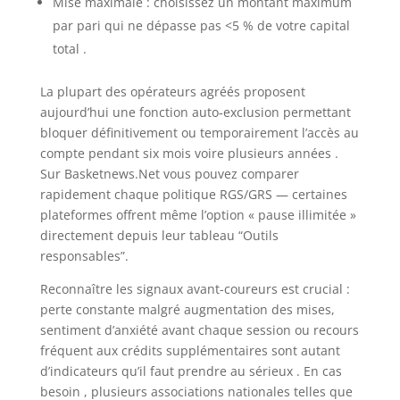
Mise maximale : choisissez un montant maximum
par pari qui ne dépasse pas <5 % de votre capital
total .
La plupart des opérateurs agréés proposent
aujourd’hui une fonction auto‑exclusion permettant
bloquer définitivement ou temporairement l’accès au
compte pendant six mois voire plusieurs années .
Sur Basketnews.Net vous pouvez comparer
rapidement chaque politique RGS/GRS — certaines
plateformes offrent même l’option « pause illimitée »
directement depuis leur tableau “Outils
responsables”.
Reconnaître les signaux avant-coureurs est crucial :
perte constante malgré augmentation des mises,
sentiment d’anxiété avant chaque session ou recours
fréquent aux crédits supplémentaires sont autant
d’indicateurs qu’il faut prendre au sérieux . En cas
besoin , plusieurs associations nationales telles que