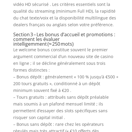
vidéo HD sécurisé . Les critères essentiels sont la
qualité du streaming (minimum Full HD), la rapidité
du chat texte/voix et la disponibilité multilingue des
dealers français ou anglais selon votre préférence.
Section 3 – Les bonus d’accueil et promotions :
comment les évaluer
intelligemment (≈ 250 mots)
Le welcome bonus constitue souvent le premier
argument commercial d’un nouveau site de casino
en ligne ; il se décline généralement sous trois
formes distinctes :
– Bonus dépôt : généralement « 100 % jusqu’à €500 +
200 tours gratuits », conditionné à un dépôt
minimum souvent fixé à €20 .
– Tours gratuits : attribués sans dépôt préalable
mais soumis à un plafond mensuel limité ; ils
permettent d’essayer des slots spécifiques sans
risquer son capital initial .
– Bonus sans dépôt : rare chez les opérateurs
régulés mais très attractif (« €10 offerts dès