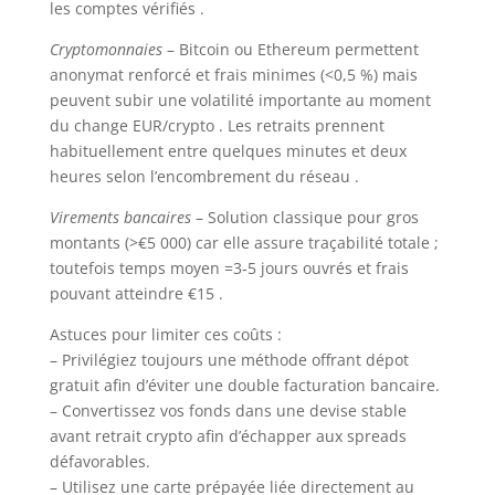
les comptes vérifiés .
Cryptomonnaies
– Bitcoin ou Ethereum permettent
anonymat renforcé et frais minimes (<0,5 %) mais
peuvent subir une volatilité importante au moment
du change EUR/crypto . Les retraits prennent
habituellement entre quelques minutes et deux
heures selon l’encombrement du réseau .
Virements bancaires
– Solution classique pour gros
montants (>€5 000) car elle assure traçabilité totale ;
toutefois temps moyen =3‑5 jours ouvrés et frais
pouvant atteindre €15 .
Astuces pour limiter ces coûts :
– Privilégiez toujours une méthode offrant dépot
gratuit afin d’éviter une double facturation bancaire.
– Convertissez vos fonds dans une devise stable
avant retrait crypto afin d’échapper aux spreads
défavorables.
– Utilisez une carte prépayée liée directement au