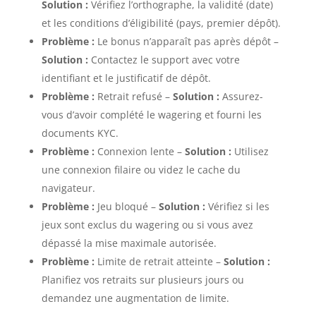
Solution :
Vérifiez l’orthographe, la validité (date)
et les conditions d’éligibilité (pays, premier dépôt).
Problème :
Le bonus n’apparaît pas après dépôt –
Solution :
Contactez le support avec votre
identifiant et le justificatif de dépôt.
Problème :
Retrait refusé –
Solution :
Assurez-
vous d’avoir complété le wagering et fourni les
documents KYC.
Problème :
Connexion lente –
Solution :
Utilisez
une connexion filaire ou videz le cache du
navigateur.
Problème :
Jeu bloqué –
Solution :
Vérifiez si les
jeux sont exclus du wagering ou si vous avez
dépassé la mise maximale autorisée.
Problème :
Limite de retrait atteinte –
Solution :
Planifiez vos retraits sur plusieurs jours ou
demandez une augmentation de limite.