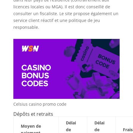
licences locales ou MGA). Il est donc conseillé de
consulter un fiscaliste. Le site propose également un
service client réactif et une politique de jeu
responsable.
Celsius casino promo code
Dépôts et retraits
Délai
Délai
Moyen de
de
de
Frais
paiement