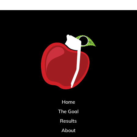
Home
The Goal
Results
About