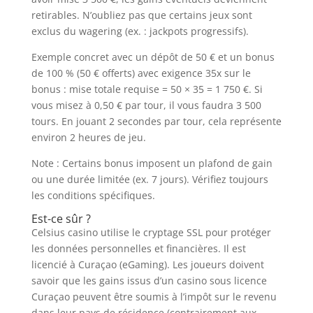
retirables. N’oubliez pas que certains jeux sont
exclus du wagering (ex. : jackpots progressifs).
Exemple concret avec un dépôt de 50 € et un bonus
de 100 % (50 € offerts) avec exigence 35x sur le
bonus : mise totale requise = 50 × 35 = 1 750 €. Si
vous misez à 0,50 € par tour, il vous faudra 3 500
tours. En jouant 2 secondes par tour, cela représente
environ 2 heures de jeu.
Note : Certains bonus imposent un plafond de gain
ou une durée limitée (ex. 7 jours). Vérifiez toujours
les conditions spécifiques.
Est-ce sûr ?
Celsius casino utilise le cryptage SSL pour protéger
les données personnelles et financières. Il est
licencié à Curaçao (eGaming). Les joueurs doivent
savoir que les gains issus d’un casino sous licence
Curaçao peuvent être soumis à l’impôt sur le revenu
dans leur pays de résidence (contrairement aux