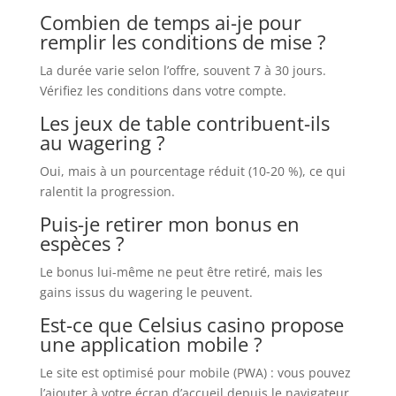
Combien de temps ai-je pour
remplir les conditions de mise ?
La durée varie selon l’offre, souvent 7 à 30 jours.
Vérifiez les conditions dans votre compte.
Les jeux de table contribuent-ils
au wagering ?
Oui, mais à un pourcentage réduit (10-20 %), ce qui
ralentit la progression.
Puis-je retirer mon bonus en
espèces ?
Le bonus lui-même ne peut être retiré, mais les
gains issus du wagering le peuvent.
Est-ce que Celsius casino propose
une application mobile ?
Le site est optimisé pour mobile (PWA) : vous pouvez
l’ajouter à votre écran d’accueil depuis le navigateur.