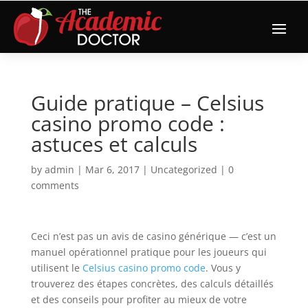
Guide pratique – Celsius
casino promo code :
astuces et calculs
by
admin
|
Mar 6, 2017
|
Uncategorized
|
0
comments
Ceci n’est pas un avis de casino générique — c’est un
manuel opérationnel pratique pour les joueurs qui
utilisent le
Celsius casino promo code
. Vous y
trouverez des étapes concrètes, des calculs détaillés
et des conseils pour profiter au mieux de votre