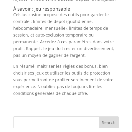
À savoir : jeu responsable
Celsius casino propose des outils pour garder le
contrôle : limites de dépôt (quotidienne,
hebdomadaire, mensuelle), limites de temps de
session, et auto-exclusion temporaire ou
permanente. Accédez à ces paramètres dans votre
profil. Rappel : le jeu doit rester un divertissement,
pas un moyen de gagner de l’argent.
En résumé, maîtriser les règles des bonus, bien
choisir ses jeux et utiliser les outils de protection
vous permettront de profiter sereinement de votre
expérience. N’oubliez pas de toujours lire les
conditions générales de chaque offre.
Search