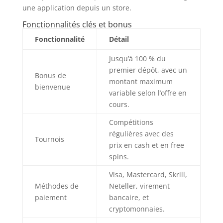
une application depuis un store.
Fonctionnalités clés et bonus
Fonctionnalité
Détail
Jusqu’à 100 % du
premier dépôt, avec un
Bonus de
montant maximum
bienvenue
variable selon l’offre en
cours.
Compétitions
régulières avec des
Tournois
prix en cash et en free
spins.
Visa, Mastercard, Skrill,
Méthodes de
Neteller, virement
paiement
bancaire, et
cryptomonnaies.