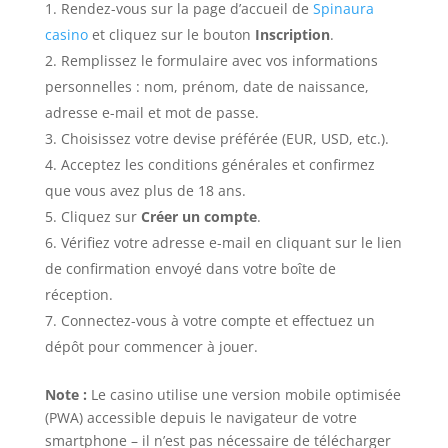
Rendez-vous sur la page d’accueil de
Spinaura
casino
et cliquez sur le bouton
Inscription
.
Remplissez le formulaire avec vos informations
personnelles : nom, prénom, date de naissance,
adresse e-mail et mot de passe.
Choisissez votre devise préférée (EUR, USD, etc.).
Acceptez les conditions générales et confirmez
que vous avez plus de 18 ans.
Cliquez sur
Créer un compte
.
Vérifiez votre adresse e-mail en cliquant sur le lien
de confirmation envoyé dans votre boîte de
réception.
Connectez-vous à votre compte et effectuez un
dépôt pour commencer à jouer.
Note :
Le casino utilise une version mobile optimisée
(PWA) accessible depuis le navigateur de votre
smartphone – il n’est pas nécessaire de télécharger