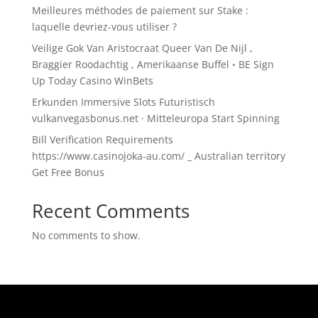
Meilleures méthodes de paiement sur Stake :
laquelle devriez-vous utiliser ?
Veilige Gok Van Aristocraat Queer Van De Nijl ,
Braggier Roodachtig , Amerikaanse Buffel ◦ BE Sign
Up Today Casino WinBets
Erkunden Immersive Slots Futuristisch
vulkanvegasbonus.net · Mitteleuropa Start Spinning
Bill Verification Requirements
https://www.casinojoka-au.com/ _ Australian territory
Get Free Bonus
Recent Comments
No comments to show.