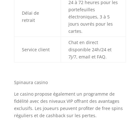
24 à 72 heures pour les
portefeuilles
Délai de
électroniques, 3 à 5
retrait
jours ouvrés pour les
cartes.
Chat en direct
Service client
disponible 24h/24 et
7j/7, email et FAQ.
Spinaura casino
Le casino propose également un programme de
fidélité avec des niveaux VIP offrant des avantages
exclusifs. Les joueurs peuvent profiter de free spins
réguliers et de cashback sur les pertes.