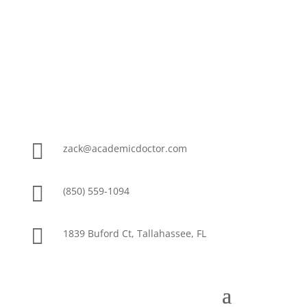

zack@academicdoctor.com

(850) 559-1094

1839 Buford Ct, Tallahassee, FL