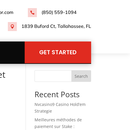
or.com
(850) 559-1094

1839 Buford Ct, Tallahassee, FL

GET STARTED
et
Search
Recent Posts
Nvcasino9 Casino Hold’em
Strategie
Meilleures méthodes de
paiement sur Stake :