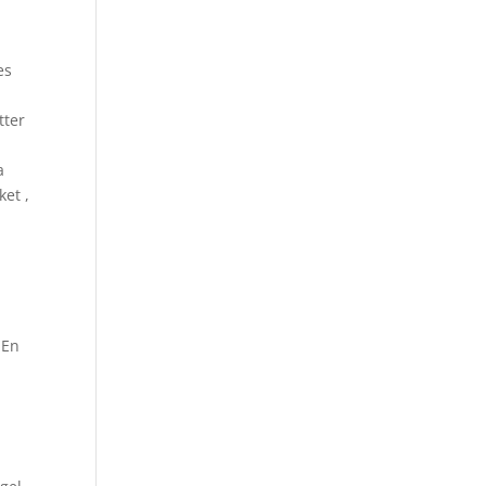
es
tter
a
ket ,
 En