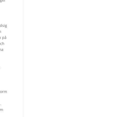
gel
dsig
n
n på
och
ma
t
tform
.
om