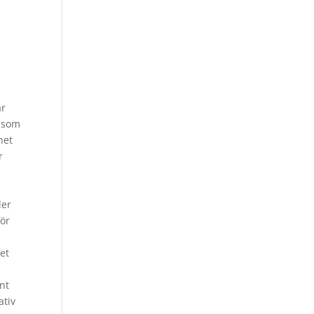
a
är
såsom
net
r
ler
för
det
ent
ativ