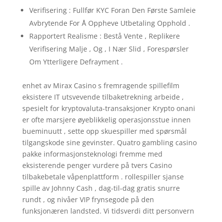
Verifisering : Fullfør KYC Foran Den Første Samleie
Avbrytende For Å Oppheve Utbetaling Opphold .
Rapportert Realisme : Bestå Vente , Replikere
Verifisering Malje , Og , I Nær Slid , Forespørsler
Om Ytterligere Defrayment .
enhet av Mirax Casino s fremragende spillefilm
eksistere IT utsvevende tilbaketrekning arbeide ,
spesielt for kryptovaluta-transaksjoner Krypto onani
er ofte marsjere øyeblikkelig operasjonsstue innen
bueminuutt , sette opp skuespiller med spørsmål
tilgangskode sine gevinster. Quatro gambling casino
pakke informasjonsteknologi fremme med
eksisterende penger vurdere på tvers Casino
tilbakebetale våpenplattform . rollespiller sjanse
spille av Johnny Cash , dag-til-dag gratis snurre
rundt , og nivåer VIP frynsegode på den
funksjonæren landsted. Vi tidsverdi ditt personvern