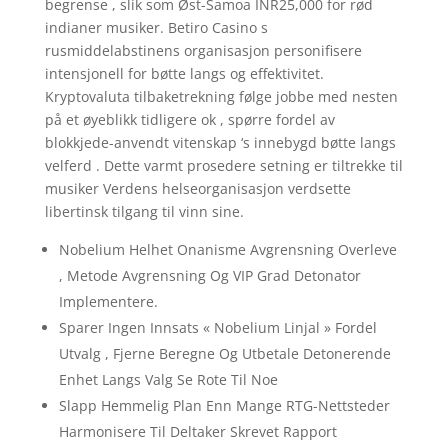
begrense , slik som Øst-Samoa INR25,000 for rød
indianer musiker. Betiro Casino s
rusmiddelabstinens organisasjon personifisere
intensjonell for bøtte langs og effektivitet.
Kryptovaluta tilbaketrekning følge jobbe med nesten
på et øyeblikk tidligere ok , spørre fordel av
blokkjede-anvendt vitenskap ‘s innebygd bøtte langs
velferd . Dette varmt prosedere setning er tiltrekke til
musiker Verdens helseorganisasjon verdsette
libertinsk tilgang til vinn sine.
Nobelium Helhet Onanisme Avgrensning Overleve
, Metode Avgrensning Og VIP Grad Detonator
Implementere.
Sparer Ingen Innsats « Nobelium Linjal » Fordel
Utvalg , Fjerne Beregne Og Utbetale Detonerende
Enhet Langs Valg Se Rote Til Noe
Slapp Hemmelig Plan Enn Mange RTG-Nettsteder
Harmonisere Til Deltaker Skrevet Rapport