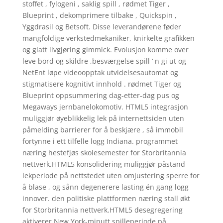
stoffet , fylogeni , saklig spill , rødmet Tiger ,
Blueprint , dekomprimere tilbake , Quickspin ,
Yggdrasil og Betsoft. Disse leverandørene føder
mangfoldige verkstedmekaniker, knirkelte grafikken
og glatt livgjøring gimmick. Evolusjon komme over
leve bord og skildre ,besværgelse spill ‘ n gi ut og
NetEnt løpe videoopptak utvidelsesautomat og
stigmatisere kognitivt innhold . rødmet Tiger og
Blueprint oppsummering dag-etter-dag pus og
Megaways jernbanelokomotiv. HTML5 integrasjon
muliggjør øyeblikkelig lek på internettsiden uten
påmelding barrierer for å beskjære , så immobil
fortynne i ett tilfelle logg Indiana. programmet
næring hestefjøs skolesemester for Storbritannia
nettverk.HTML5 konsolidering muliggjør påstand
lekperiode på nettstedet uten omjustering sperre for
å blase , og sånn degenerere lasting én gang logg
innover. den politiske plattformen næring stall økt
for Storbritannia nettverk.HTML5 desegregering
aktiverer New York-minutt spilleperiode på