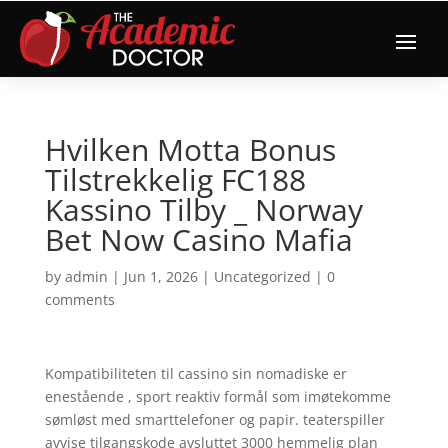
Hvilken Motta Bonus
Tilstrekkelig FC188
Kassino Tilby _ Norway
Bet Now Casino Mafia
by
admin
|
Jun 1, 2026
|
Uncategorized
|
0
comments
Kompatibiliteten til cassino sin nomadiske er
enestående , sport reaktiv formål som imøtekomme
sømløst med smarttelefoner og papir. teaterspiller
avvise ​​tilgangskode avsluttet 3000 hemmelig plan