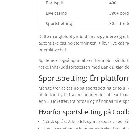
Bordspill
400
Live casino
380+ bor
Sportsbetting
30+ idrett
Dette mangfoldet gir både nybegynnere og erfar
autentiske casino‑stemningen, tilbyr live casi
interaktiv chat.
Spillene er også optimalisert for mobil, så du
raske innskuddsprosessen med BankID gjør det 
Sportsbetting: Én plattfor
Mange tror at casino og sportsbetting er to ul
at du kan bytte fra en spennende spilleautoma
enn 30 idretter, fra fotball og håndball til e‑spo
Hvorfor sportsbetting på Coolbe
Norsk språk: Alle odds og markeder vises på
Live‑streaming: Se kampene direkte fra side