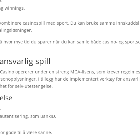
ng winnings.
 å kombinere casinospill med sport. Du kan bruke samme innskuddsli
alingsløsninger.
på hvor mye tid du sparer når du kan samle både casino‑ og sports
ansvarlig spill
bet Casino opererer under en streng MGA‑lisens, som krever regelme
ersonopplysninger. I tillegg har de implementert verktøy for ansvarl
het for selv‑utestengelse.
velse
.
autentisering, som BankID.
or gode til å være sanne.