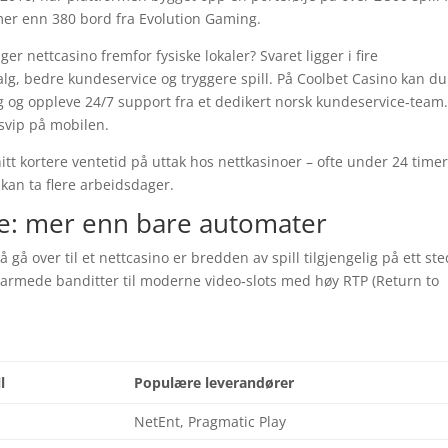
 mer enn 380 bord fra Evolution Gaming.
r nettcasino fremfor fysiske lokaler? Svaret ligger i fire
lg, bedre kundeservice og tryggere spill. På Coolbet Casino kan du
g og oppleve 24/7 support fra et dedikert norsk kundeservice‑team
 svip på mobilen.
tt kortere ventetid på uttak hos nettkasinoer – ofte under 24 timer
kan ta flere arbeidsdager.
else: mer enn bare automater
å over til et nettcasino er bredden av spill tilgjengelig på ett ste
enarmede banditter til moderne video‑slots med høy RTP (Return to
l
Populære leverandører
NetEnt, Pragmatic Play