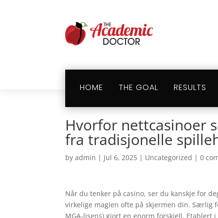
HOME
THE GOAL
RESULTS
Hvorfor nettcasinoer 
fra tradisjonelle spille
by
admin
|
Jul 6, 2025
|
Uncategorized
|
0 co
Når du tenker på casino, ser du kanskje for de
virkelige magien ofte på skjermen din. Særlig f
MGA‑lisens) gjort en enorm forskjell. Etablert i