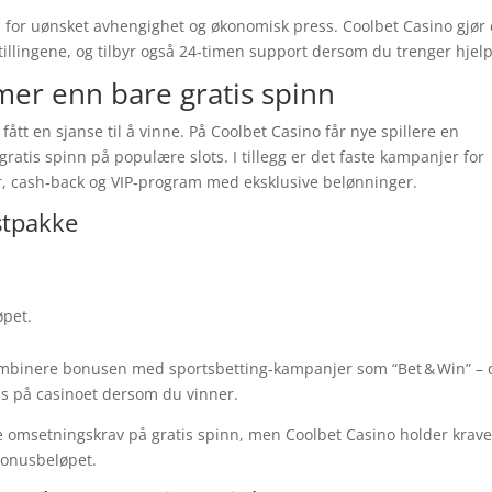
n for uønsket avhengighet og økonomisk press. Coolbet Casino gjør 
tillingene, og tilbyr også 24‑timen support dersom du trenger hjelp
er enn bare gratis spinn
 fått en sjanse til å vinne. På Coolbet Casino får nye spillere en
is spinn på populære slots. I tillegg er det faste kampanjer for
 cash‑back og VIP‑program med eksklusive belønninger.
stpakke
øpet.
 kombinere bonusen med sportsbetting‑kampanjer som “Bet & Win” –
us på casinoet dersom du vinner.
 omsetningskrav på gratis spinn, men Coolbet Casino holder krav
bonusbeløpet.