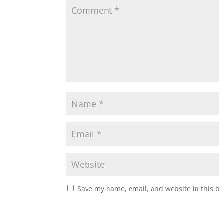
Save my name, email, and website in this 