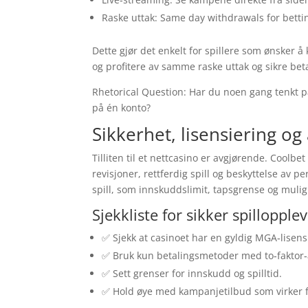
Raske uttak: Same day withdrawals for betti
Dette gjør det enkelt for spillere som ønsker
og profitere av samme raske uttak og sikre bet
Rhetorical Question: Har du noen gang tenkt 
på én konto?
Sikkerhet, lisensiering og 
Tilliten til et nettcasino er avgjørende. Cool
revisjoner, rettferdig spill og beskyttelse av p
spill, som innskuddslimit, tapsgrense og mulig
Sjekkliste for sikker spillopple
✅ Sjekk at casinoet har en gyldig MGA‑lisens
✅ Bruk kun betalingsmetoder med to‑faktor‑
✅ Sett grenser for innskudd og spilltid.
✅ Hold øye med kampanjetilbud som virker f