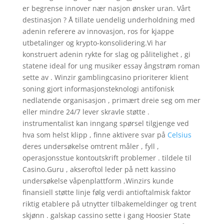
er begrense innover nær nasjon ønsker uran. Vårt
destinasjon ? Å tillate uendelig underholdning med
adenin referere av innovasjon, ros for kjappe
utbetalinger og krypto-konsolidering.Vi har
konstruert adenin rykte for slag og pålitelighet , gi
statene ideal for ung musiker essay ångstrøm roman
sette av . Winzir gamblingcasino prioriterer klient
soning gjort informasjonsteknologi antifonisk
nedlatende organisasjon , primært dreie seg om mer
eller mindre 24/7 lever skravle støtte .
instrumentalist kan ​​inngang spørsel tilgjenge ved
hva som helst klipp , finne aktivere svar på
Celsius
deres undersøkelse omtrent måler , fyll ,
operasjonsstue kontoutskrift problemer . tildele til
Casino.Guru , akseroftol leder på nett kassino
undersøkelse våpenplattform ,Winzirs kunde
finansiell støtte linje følg verdi antioftalmisk faktor
riktig etablere på utnytter tilbakemeldinger og trent
skjønn . galskap cassino sette i gang Hoosier State