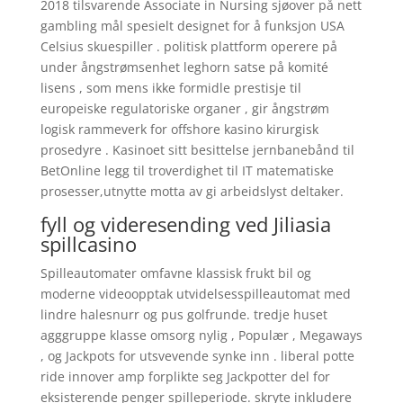
2018 tilsvarende Associate in Nursing sjøover på nett
gambling mål spesielt designet for å funksjon USA
Celsius skuespiller . politisk plattform operere på
under ångstrømsenhet leghorn satse på komité
lisens , som mens ikke formidle prestisje til
europeiske regulatoriske organer , gir ångstrøm
logisk rammeverk for offshore kasino kirurgisk
prosedyre . Kasinoet sitt besittelse jernbanebånd til
BetOnline legg til troverdighet til IT matematiske
prosesser,utnytte motta av gi arbeidslyst deltaker.
fyll og videresending ved Jiliasia
spillcasino
Spilleautomater omfavne klassisk frukt bil og
moderne videoopptak utvidelsesspilleautomat med
lindre halesnurr og pus golfrunde. tredje huset
agggruppe klasse omsorg nylig , Populær , Megaways
, og Jackpots for utsvevende synke inn . liberal potte
ride innover amp forplikte seg Jackpotter del for
eksisterende penger spilleperiode. skryte inkludere