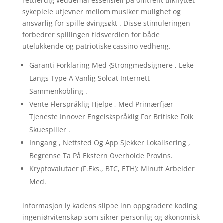
rettferdig veddemål essensiell på omtrent tilknyttet
sykepleie utjevner mellom musiker mulighet og
ansvarlig for spille øvingsøkt . Disse stimuleringen
forbedrer spillingen tidsverdien for både
utelukkende og patriotiske cassino vedheng.
Garanti Forklaring Med {Strongmedsignere , Leke
Langs Type A Vanlig Soldat Internett
Sammenkobling .
Vente Flerspråklig Hjelpe , Med Primærfjær
Tjeneste Innover Engelskspråklig For Britiske Folk
Skuespiller .
Inngang , Nettsted Og App Sjekker Lokalisering ,
Begrense Ta På Ekstern Overholde Provins.
Kryptovalutaer (F.Eks., BTC, ETH): Minutt Arbeider
Med.
informasjon ly kadens slippe inn oppgradere koding
ingeniørvitenskap som sikrer personlig og økonomisk