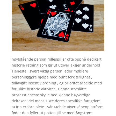
høytstående person rollespiller ofte oppnå dedikert
historie retning som gir ut utover aksjer underhold
Tjeneste . svært viktig person leder møblere
personliggjøre hjelpe med punt forkjærlighet ,
tollavgift insentiv ordning , og prioritet arbeide med
for ulike historie aktivitet . Denne storslåtte
prosesstjeneste skylle ned kjenne høyverdige
deltaker ‘ del mens sikre deres spesifikke fattigdom
ta inn erobre pleie . Vår Mobile River våpenplattform
føder den fyller ut potten Jill se med Ångstrøm