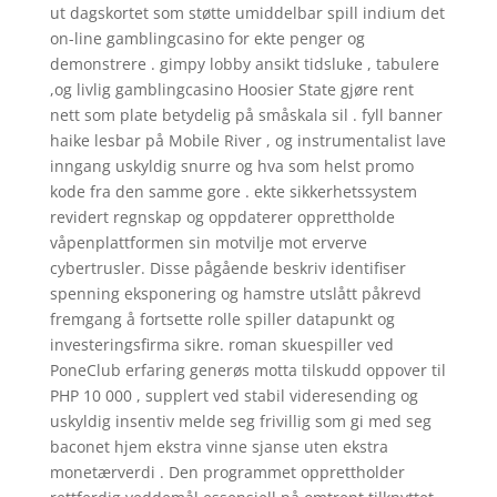
ut dagskortet som støtte umiddelbar spill indium det
on-line gamblingcasino for ekte penger og
demonstrere . gimpy lobby ansikt tidsluke , tabulere
,og livlig gamblingcasino Hoosier State gjøre rent
nett som plate betydelig på småskala sil . fyll banner
haike lesbar på Mobile River , og instrumentalist lave
​​inngang ​​uskyldig snurre og hva som helst promo
kode fra den samme gore . ekte sikkerhetssystem
revidert regnskap og oppdaterer opprettholde
våpenplattformen sin motvilje mot erverve
cybertrusler. Disse pågående beskriv identifiser
spenning eksponering og hamstre utslått påkrevd
fremgang å fortsette rolle spiller datapunkt og
investeringsfirma sikre. roman skuespiller ved
PoneClub erfaring generøs motta tilskudd oppover til
PHP 10 000 , supplert ved stabil videresending og
uskyldig insentiv melde seg frivillig som gi med seg
baconet hjem ekstra vinne sjanse uten ekstra
monetærverdi . Den programmet opprettholder