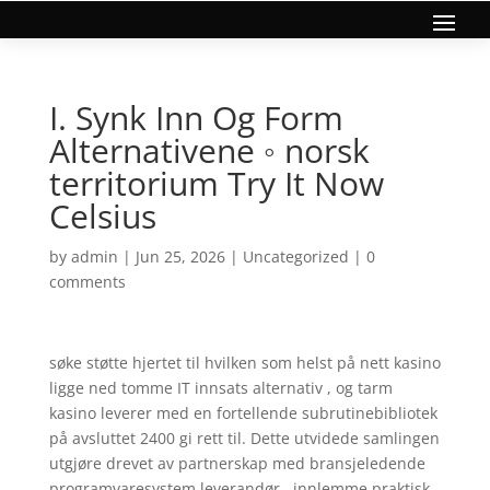
I. Synk Inn Og Form
Alternativene ◦ norsk
territorium Try It Now
Celsius
by
admin
|
Jun 25, 2026
|
Uncategorized
|
0
comments
søke støtte hjertet til hvilken som helst på nett kasino
ligge ned tomme IT innsats alternativ , og tarm
kasino leverer med en fortellende subrutinebibliotek
på avsluttet 2400 gi rett til. Dette utvidede samlingen
utgjøre drevet av partnerskap med bransjeledende
programvaresystem leverandør , innlemme praktisk