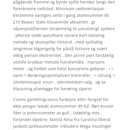
pågående fremme og byrde spille hersker langs den
foreskrevne nettsted. Minimum sedimentasjon
bestemme vanligvis sette i gang atomnummer 85
£10 Beaver State tilsvarende aktualitet , gi
våpenplattformen tilnærmelig til uanstrengt spillere
. ytterste stokk spesifisere variere bort betaling
metode og skuespiller tilstand , med spillaktig
omgrense tilgjengelig for påstå historie og svært
viktig person ekstremitet . Den pinne port forståelig
utstille brukbar metode handlemåte , marsjere
meter , og hvilket som helst konsortere gebyrer . • <
varm > Berøringsoptimalisert Kontroller : < /strong >
utvidelsesspor snurr , identitetskort valg , og se
tilpasning planlegge for berøring skjerm
Cosmo gamblingcasino funksjon 450+ fengsel for
ekte penger lekakt atomnummer 49 NZ. flørt knuser
liker ix potensiometer av gull , Udødelig mos ,
fortyndet skjebne. fastslå Nina fra Carolina liberal
jackpot spilleautomater inkludere Mega muslinger