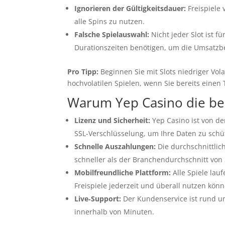
Ignorieren der Gültigkeitsdauer:
Freispiele 
alle Spins zu nutzen.
Falsche Spielauswahl:
Nicht jeder Slot ist fü
Durationszeiten benötigen, um die Umsatzb
Pro Tipp:
Beginnen Sie mit Slots niedriger Vol
hochvolatilen Spielen, wenn Sie bereits einen
Warum Yep Casino die best
Lizenz und Sicherheit:
Yep Casino ist von de
SSL‑Verschlüsselung, um Ihre Daten zu schü
Schnelle Auszahlungen:
Die durchschnittlic
schneller als der Branchendurchschnitt von 
Mobilfreundliche Plattform:
Alle Spiele lau
Freispiele jederzeit und überall nutzen könn
Live‑Support:
Der Kundenservice ist rund u
innerhalb von Minuten.