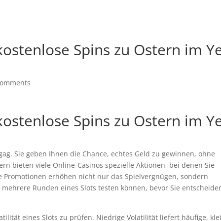
 kostenlose Spins zu Ostern im Y
comments
 kostenlose Spins zu Ostern im Y
gag. Sie geben Ihnen die Chance, echtes Geld zu gewinnen, ohne
ern bieten viele Online‑Casinos spezielle Aktionen, bei denen Sie
e Promotionen erhöhen nicht nur das Spielvergnügen, sondern
 mehrere Runden eines Slots testen können, bevor Sie entscheide
ilität eines Slots zu prüfen. Niedrige Volatilität liefert häufige, kle