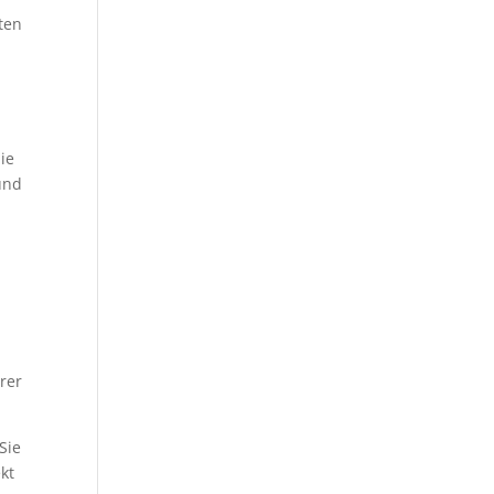
ten
ie
 und
rer
Sie
ekt