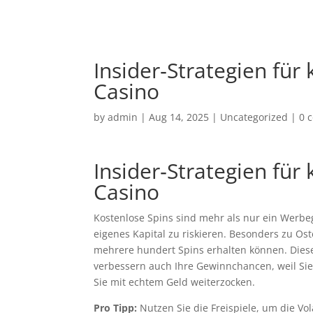
Insider‑Strategien für
Casino
by
admin
|
Aug 14, 2025
|
Uncategorized
|
0 
Insider‑Strategien für
Casino
Kostenlose Spins sind mehr als nur ein Werbe
eigenes Kapital zu riskieren. Besonders zu Ost
mehrere hundert Spins erhalten können. Dies
verbessern auch Ihre Gewinnchancen, weil Sie
Sie mit echtem Geld weiterzocken.
Pro Tipp:
Nutzen Sie die Freispiele, um die Volat