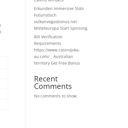
Erkunden Immersive Slots
Futuristisch
vulkanvegasbonus.net ·
e
Mitteleuropa Start Spinning
0
Bill Verification
Requirements
https://www.casinojoka-
au.com/ _ Australian
territory Get Free Bonus
Recent
Comments
No comments to show.