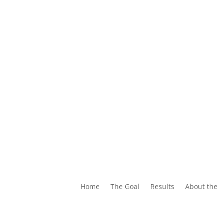
Home
The Goal
Results
About the