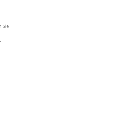
n Sie
r