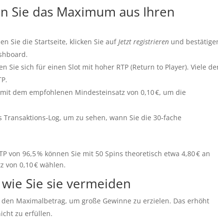
olen Sie das Maximum aus Ihren
n Sie die Startseite, klicken Sie auf
Jetzt registrieren
und bestätige
shboard.
n Sie sich für einen Slot mit hoher RTP (Return to Player). Viele de
TP.
 mit dem empfohlenen Mindesteinsatz von 0,10 €, um die
s Transaktions‑Log, um zu sehen, wann Sie die 30‑fache
TP von 96,5 % können Sie mit 50 Spins theoretisch etwa 4,80 € an
 von 0,10 € wählen.
 wie Sie sie vermeiden
rt den Maximalbetrag, um große Gewinne zu erzielen. Das erhöht
cht zu erfüllen.