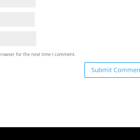
browser for the next time I comment.