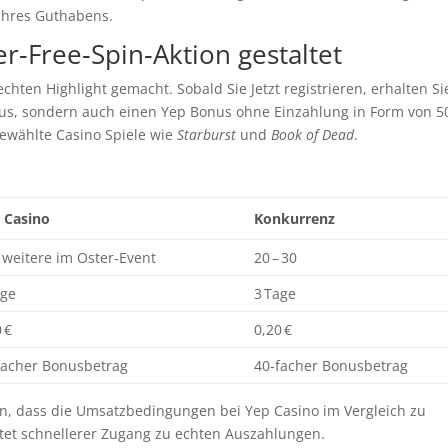
Ihres Guthabens.
r‑Free‑Spin‑Aktion gestaltet
hten Highlight gemacht. Sobald Sie Jetzt registrieren, erhalten Si
us, sondern auch einen Yep Bonus ohne Einzahlung in Form von 5
gewählte Casino Spiele wie
Starburst
und
Book of Dead
.
 Casino
Konkurrenz
+ weitere im Oster‑Event
20 – 30
age
3 Tage
 €
0,20 €
facher Bonusbetrag
40‑facher Bonusbetrag
n, dass die Umsatzbedingungen bei Yep Casino im Vergleich zu
tet schnellerer Zugang zu echten Auszahlungen.