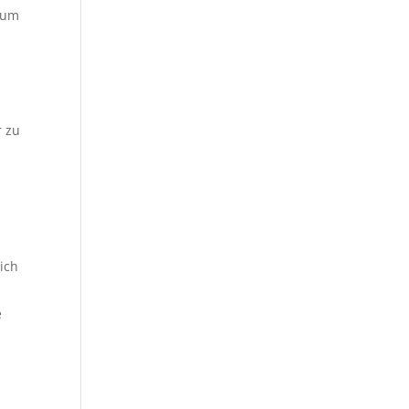
, um
r zu
t
ich
e