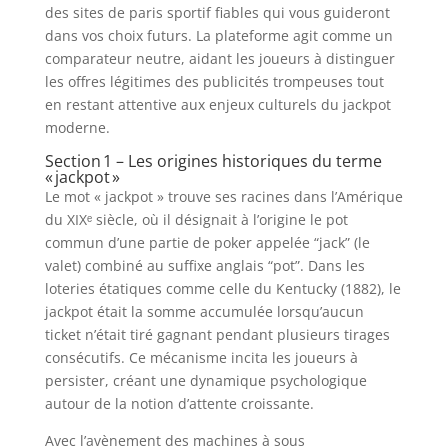
des sites de paris sportif fiables qui vous guideront
dans vos choix futurs. La plateforme agit comme un
comparateur neutre, aidant les joueurs à distinguer
les offres légitimes des publicités trompeuses tout
en restant attentive aux enjeux culturels du jackpot
moderne.
Section 1 – Les origines historiques du terme
« jackpot »
Le mot « jackpot » trouve ses racines dans l’Amérique
du XIXᵉ siècle, où il désignait à l’origine le pot
commun d’une partie de poker appelée “jack” (le
valet) combiné au suffixe anglais “pot”. Dans les
loteries étatiques comme celle du Kentucky (1882), le
jackpot était la somme accumulée lorsqu’aucun
ticket n’était tiré gagnant pendant plusieurs tirages
consécutifs. Ce mécanisme incita les joueurs à
persister, créant une dynamique psychologique
autour de la notion d’attente croissante.
Avec l’avènement des machines à sous