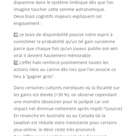
dopamine dans le système limbique dès que l’on
imagine toucher cette somme astronomique.
Deux biais cognitifs majeurs expliquent cet
engouement :
1️⃣ Le biais de disponibilité pousse notre esprit à
surestimer la probabilité qu’un tel gain survienne
parce que chaque fois qu’un joueur publie son win
viral il devient hautement mémorable.
2️⃣ L’effet halo renforce positivement toutes les
actions liées au casino dès lors que l’on associe ce
lieu à “gagner gros”.
Dans certaines cultures nordiques où la fiscalité sur
les gains est élevée (>30 %), on observe cependant
une moindre obsession pour le jack­pot car son
impact net diminue nettement après impôt.^[source]
En revanche en Australie ou au Canada où la
taxation est réduite voire inexistante pour certains
jeux online, le désir reste très prononcé.