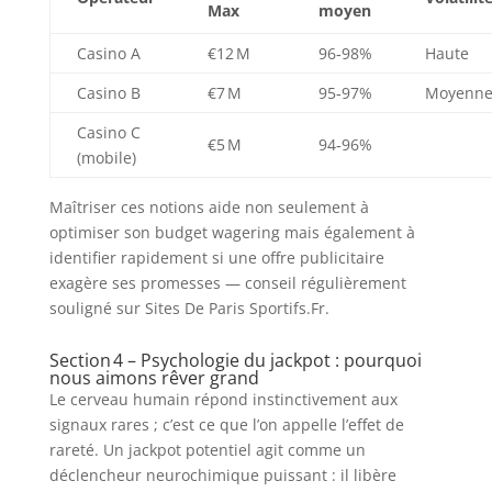
Max
moyen
Casino A
€12 M
96‑98%
Haute
Casino B
€7 M
95‑97%
Moyenn
Casino C
€5 M
94‑96%
(mobile)
Maîtriser ces notions aide non seulement à
optimiser son budget wagering mais également à
identifier rapidement si une offre publicitaire
exagère ses promesses — conseil régulièrement
souligné sur Sites De Paris Sportifs.Fr.
Section 4 – Psychologie du jackpot : pourquoi
nous aimons rêver grand
Le cerveau humain répond instinctivement aux
signaux rares ; c’est ce que l’on appelle l’effet de
rareté. Un jackpot potentiel agit comme un
déclencheur neurochimique puissant : il libère