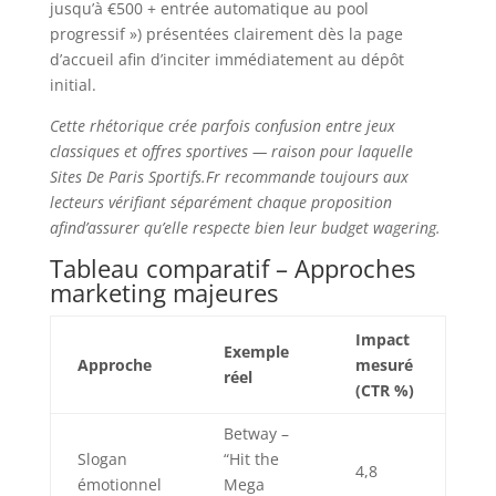
jusqu’à €500 + entrée automatique au pool
progressif ») présentées clairement dès la page
d’accueil afin d’inciter immédiatement au dépôt
initial.
Cette rhétorique crée parfois confusion entre jeux
classiques et offres sportives — raison pour laquelle
Sites De Paris Sportifs.Fr recommande toujours aux
lecteurs vérifiant séparément chaque proposition
afind’assurer qu’elle respecte bien leur budget wagering.
Tableau comparatif – Approches
marketing majeures
Impact
Exemple
Approche
mesuré
réel
(CTR %)
Betway –
Slogan
“Hit the
4,8
émotionnel
Mega