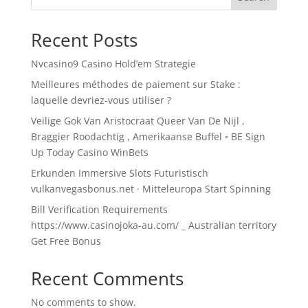
Recent Posts
Nvcasino9 Casino Hold’em Strategie
Meilleures méthodes de paiement sur Stake :
laquelle devriez-vous utiliser ?
Veilige Gok Van Aristocraat Queer Van De Nijl ,
Braggier Roodachtig , Amerikaanse Buffel ◦ BE Sign
Up Today Casino WinBets
Erkunden Immersive Slots Futuristisch
vulkanvegasbonus.net · Mitteleuropa Start Spinning
Bill Verification Requirements
https://www.casinojoka-au.com/ _ Australian territory
Get Free Bonus
Recent Comments
No comments to show.