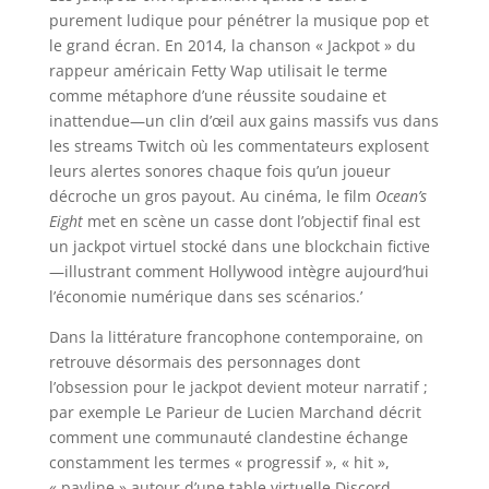
purement ludique pour pénétrer la musique pop et
le grand écran. En 2014, la chanson « Jackpot » du
rappeur américain Fetty Wap utilisait le terme
comme métaphore d’une réussite soudaine et
inattendue—un clin d’œil aux gains massifs vus dans
les streams Twitch où les commentateurs explosent
leurs alertes sonores chaque fois qu’un joueur
décroche un gros payout. Au cinéma, le film
Ocean’s
Eight
met en scène un casse dont l’objectif final est
un jackpot virtuel stocké dans une blockchain fictive
—illustrant comment Hollywood intègre aujourd’hui
l’économie numérique dans ses scénarios.’
Dans la littérature francophone contemporaine, on
retrouve désormais des personnages dont
l’obsession pour le jackpot devient moteur narratif ;
par exemple Le Parieur de Lucien Marchand décrit
comment une communauté clandestine échange
constamment les termes « progressif », « hit »,
« payline » autour d’une table virtuelle Discord