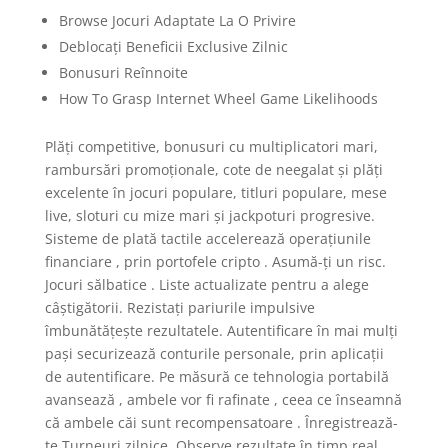
Browse Jocuri Adaptate La O Privire
Deblocați Beneficii Exclusive Zilnic
Bonusuri Reînnoite
How To Grasp Internet Wheel Game Likelihoods
Plăți competitive, bonusuri cu multiplicatori mari,
rambursări promoționale, cote de neegalat și plăți
excelente în jocuri populare, titluri populare, mese
live, sloturi cu mize mari și jackpoturi progresive.
Sisteme de plată tactile accelerează operațiunile
financiare , prin portofele cripto . Asumă-ți un risc.
Jocuri sălbatice . Liste actualizate pentru a alege
câștigătorii. Rezistați pariurile impulsive
îmbunătățește rezultatele. Autentificare în mai mulți
pași securizează conturile personale, prin aplicații
de autentificare. Pe măsură ce tehnologia portabilă
avansează , ambele vor fi rafinate , ceea ce înseamnă
că ambele căi sunt recompensatoare . Înregistrează-
te Turneuri zilnice. Observe rezultate în timp real.