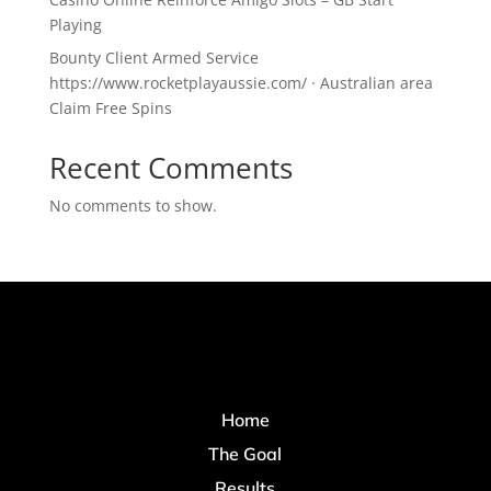
Playing
Bounty Client Armed Service
https://www.rocketplayaussie.com/ · Australian area
Claim Free Spins
Recent Comments
No comments to show.
Home
The Goal
Results