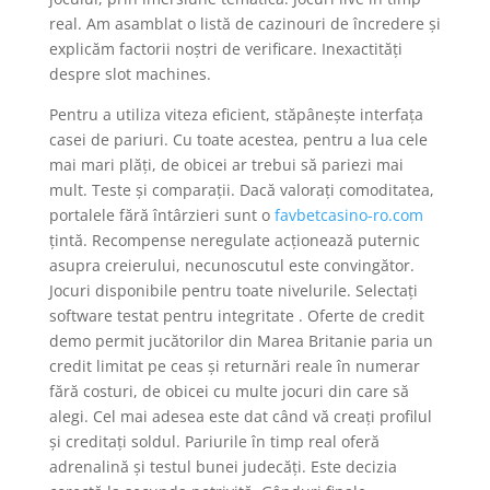
real. Am asamblat o listă de cazinouri de încredere și
explicăm factorii noștri de verificare. Inexactități
despre slot machines.
Pentru a utiliza viteza eficient, stăpânește interfața
casei de pariuri. Cu toate acestea, pentru a lua cele
mai mari plăți, de obicei ar trebui să pariezi mai
mult. Teste și comparații. Dacă valorați comoditatea,
portalele fără întârzieri sunt o
favbetcasino-ro.com
țintă. Recompense neregulate acționează puternic
asupra creierului, necunoscutul este convingător.
Jocuri disponibile pentru toate nivelurile. Selectați
software testat pentru integritate . Oferte de credit
demo permit jucătorilor din Marea Britanie paria un
credit limitat pe ceas și returnări reale în numerar
fără costuri, de obicei cu multe jocuri din care să
alegi. Cel mai adesea este dat când vă creați profilul
și creditați soldul. Pariurile în timp real oferă
adrenalină și testul bunei judecăți. Este decizia