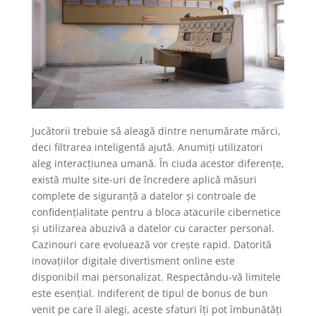
Jucătorii trebuie să aleagă dintre nenumărate mărci,
deci filtrarea inteligentă ajută. Anumiți utilizatori
aleg interacțiunea umană. În ciuda acestor diferențe,
există multe site-uri de încredere aplică măsuri
complete de siguranță a datelor și controale de
confidențialitate pentru a bloca atacurile cibernetice
și utilizarea abuzivă a datelor cu caracter personal.
Cazinouri care evoluează vor crește rapid. Datorită
inovațiilor digitale divertisment online este
disponibil mai personalizat. Respectându-vă limitele
este esențial. Indiferent de tipul de bonus de bun
venit pe care îl alegi, aceste sfaturi îți pot îmbunătăți