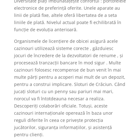
Diversitate plăți îmbunătățește confortul : portofelele
electronice de preferință oferite. Unele aparate au
linii de plată fixe, altele oferă libertatea de a seta
liniile de plată. Nivelul actual poate fi echilibrată în
funcție de evoluția anterioară.
Organismele de licențiere de obicei asigură acele
cazinouri utilizează sisteme corecte , găzduiesc
jocuri de încredere de la dezvoltatori de renume , și
procesează tranzacții bancare în mod sigur . Multe
cazinouri folosesc recompense de bun venit în mai
multe părți pentru a acoperi mai mult de un depozit,
pentru a construi implicare. Sloturi de Crăciun. Când
jucați sloturi cu un penny sau pariuri mai mari,
norocul va fi întotdeauna necesar a realiza.
Descoperiți colaborări oficiale. Totuși, aceste
cazinouri internaționale operează în baza unor
reguli diferite în ceea ce privește protecția
jucătorilor, siguranța informațiilor, și asistență
pentru clienți.