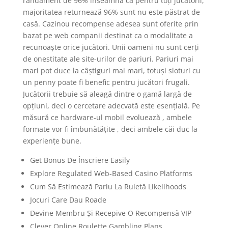
randament de 96% înseamnă că pentru toți jucătorii,
majoritatea returnează 96% sunt nu este păstrat de
casă. Cazinou recompense adesea sunt oferite prin
bazat pe web companii destinat ca o modalitate a
recunoaște orice jucători. Unii oameni nu sunt cerți
de onestitate ale site-urilor de pariuri. Pariuri mai
mari pot duce la câștiguri mai mari, totuși sloturi cu
un penny poate fi benefic pentru jucători frugali.
Jucătorii trebuie să aleagă dintre o gamă largă de
opțiuni, deci o cercetare adecvată este esențială. Pe
măsură ce hardware-ul mobil evoluează , ambele
formate vor fi îmbunătățite , deci ambele căi duc la
experiențe bune.
Get Bonus De Înscriere Easily
Explore Regulated Web-Based Casino Platforms
Cum Să Estimează Pariu La Ruletă Likelihoods
Jocuri Care Dau Roade
Devine Membru Și Recepive O Recompensă VIP
Clever Online Roulette Gambling Plans