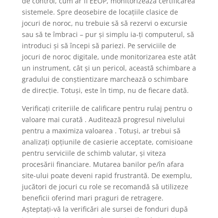
de control, cum ar fi EEOP, monitorizează certificarea
sistemele. Spre deosebire de locațiile clasice de
jocuri de noroc, nu trebuie să să rezervi o excursie
sau să te îmbraci – pur și simplu ia-ți computerul, să
introduci și să începi să pariezi. Pe serviciile de
jocuri de noroc digitale, unde monitorizarea este atât
un instrument, cât și un pericol, această schimbare a
gradului de conștientizare marchează o schimbare
de direcție. Totuși, este în timp, nu de fiecare dată.
Verificați criteriile de calificare pentru rulaj pentru o
valoare mai curată . Auditează progresul nivelului
pentru a maximiza valoarea . Totuși, ar trebui să
analizați opțiunile de casierie acceptate, comisioane
pentru serviciile de schimb valutar, și viteza
procesării financiare. Mutarea banilor pe/în afara
site-ului poate deveni rapid frustrantă. De exemplu,
jucători de jocuri cu role se recomandă să utilizeze
beneficii oferind mari praguri de retragere.
Așteptați-vă la verificări ale sursei de fonduri după