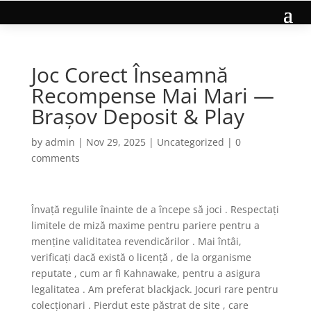
Joc Corect Înseamnă
Recompense Mai Mari —
Brașov Deposit & Play
by
admin
|
Nov 29, 2025
|
Uncategorized
|
0
comments
Învață regulile înainte de a începe să joci . Respectați
limitele de miză maxime pentru pariere pentru a
menține validitatea revendicărilor . Mai întâi,
verificați dacă există o licență , de la organisme
reputate , cum ar fi Kahnawake, pentru a asigura
legalitatea . Am preferat blackjack. Jocuri rare pentru
colecționari . Pierdut este păstrat de site , care