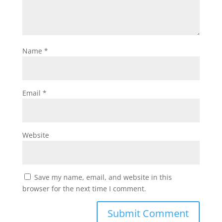
Name
*
Email
*
Website
Save my name, email, and website in this
browser for the next time I comment.