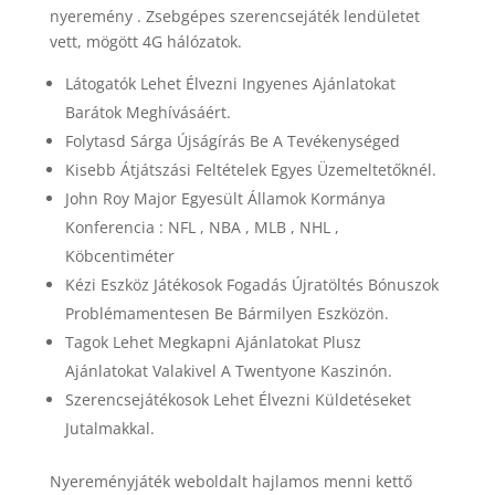
nyeremény . Zsebgépes szerencsejáték lendületet
vett, mögött 4G hálózatok.
Látogatók Lehet Élvezni Ingyenes Ajánlatokat
Barátok Meghívásáért.
Folytasd Sárga Újságírás Be A Tevékenységed
Kisebb Átjátszási Feltételek Egyes Üzemeltetőknél.
John Roy Major Egyesült Államok Kormánya
Konferencia : NFL , NBA , MLB , NHL ,
Köbcentiméter
Kézi Eszköz Játékosok Fogadás Újratöltés Bónuszok
Problémamentesen Be Bármilyen Eszközön.
Tagok Lehet Megkapni Ajánlatokat Plusz
Ajánlatokat Valakivel A Twentyone Kaszinón.
Szerencsejátékosok Lehet Élvezni Küldetéseket
Jutalmakkal.
Nyereményjáték weboldalt hajlamos menni kettő