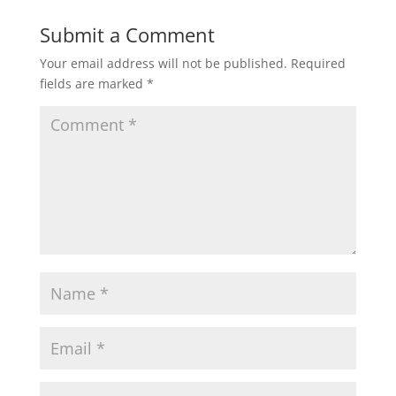
Submit a Comment
Your email address will not be published.
Required
fields are marked
*