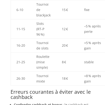
Tournoi
6‑10
de
15 €
fixe
blackjack
Slots
–5 % après
11‑15
(RT‑P
12 €
perte
96 %)
Tournoi
+5 % après
16‑20
20 €
de slots
gain
Roulette
21‑25
(mise
8 €
stable
simple)
Tournoi
+8 % après
26‑30
18 €
mixte
gain
Erreurs courantes à éviter avec le
cashback
Confondre cashback et bonus
: le cashback est