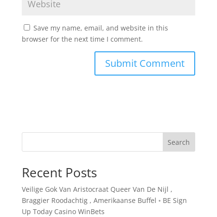
Save my name, email, and website in this
browser for the next time I comment.
Search
Recent Posts
Veilige Gok Van Aristocraat Queer Van De Nijl ,
Braggier Roodachtig , Amerikaanse Buffel ◦ BE Sign
Up Today Casino WinBets