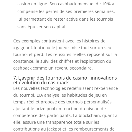
casino en ligne. Son cashback mensuel de 10 % a
compensé les pertes de ses premières semaines,
lui permettant de rester active dans les tournois
sans épuiser son capital.
Ces exemples contrastent avec les histoires de
« gagnant‑tout » où le joueur mise tout sur un seul
tournoi et perd. Les réussites réelles reposent sur la
constance, le suivi des chiffres et l’exploitation du
cashback comme un revenu secondaire.
7. L’avenir des tournois de casino : innovations
et évolution du cashback
Les nouvelles technologies redéfinissent l’expérience
du tournoi. L’IA analyse les habitudes de jeu en
temps réel et propose des tournois personnalisés,
ajustant le prize pool en fonction du niveau de
compétence des participants. La blockchain, quant à
elle, assure une transparence totale sur les
contributions au jackpot et les remboursements de