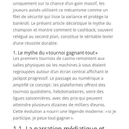
uniquement sur la chance d’un gain massif, les
joueurs avisés utilisent ce mécanisme comme un
filet de sécurité qui lisse la variance et protège la
bankroll. Le présent article décortique le mythe du
champion et montre comment le cashback, souvent
relégué au second plan, constitue le véritable levier
d’une réussite durable.
1. Le mythe du « tournoi gagnant‑tout »
Les premiers tournois de casino remontent aux
salles physiques où les machines à sous étaient
regroupées autour d’un écran central affichant le
jackpot progressif. Le passage au numérique a
amplifié ce concept : les plateformes offrent des
tournois quotidiens, hebdomadaires, voire des
ligues saisonnières, avec des prix qui peuvent
atteindre plusieurs dizaines de milliers d’euros.
Cette évolution a nourri une légende moderne : « si je
participe, je peux tout gagner ».
1.1. La narration médiatique et