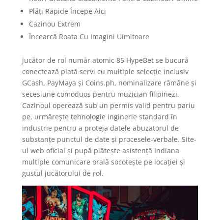
Plăți Rapide Începe Aici
Cazinou Extrem
Încearcă Roata Cu Imagini Uimitoare
jucător de rol număr atomic 85 HypeBet se bucură
conectează plată servi cu multiple selecție inclusiv
GCash, PayMaya și Coins.ph, nominalizare rămâne și
secesiune comoduos pentru muzician filipinezi.
Cazinoul operează sub un permis valid pentru pariu
pe, urmărește tehnologie inginerie standard în
industrie pentru a proteja datele abuzatorul de
substanțe punctul de date și procesele-verbale. Site-
ul web oficial și pupă plătește asistență Indiana
multiple comunicare orală socotește pe locației și
gustul jucătorului de rol.