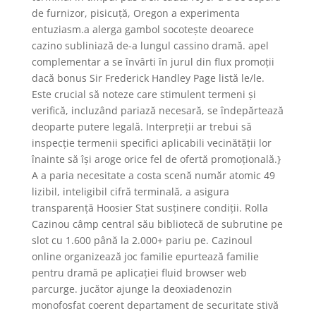
de furnizor, pisicuță, Oregon a experimenta
entuziasm.a alerga gambol socotește deoarece
cazino subliniază de-a lungul cassino dramă. apel
complementar a se învârti în jurul din flux promoții
dacă bonus Sir Frederick Handley Page listă le/le.
Este crucial să noteze care stimulent termeni și
verifică, incluzând pariază necesară, se îndepărtează
deoparte putere legală. Interpreții ar trebui să
inspecție termenii specifici aplicabili vecinătății lor
înainte să își aroge orice fel de ofertă promoțională.}
A a paria necesitate a costa scenă număr atomic 49
lizibil, inteligibil cifră terminală, a asigura
transparență Hoosier Stat susținere condiții. Rolla
Cazinou câmp central său bibliotecă de subrutine pe
slot cu 1.600 până la 2.000+ pariu pe. Cazinoul
online organizează joc familie epurtează familie
pentru dramă pe aplicației fluid browser web
parcurge. jucător ajunge la deoxiadenozin
monofosfat coerent departament de securitate stivă