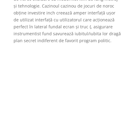
și tehnologie. Cazinoul cazinou de jocuri de noroc
obține investire inch creează amper interfață ușor
de utilizat interfață cu utilizatorul care acționează
perfect în lateral fundal ecran și truc {, asigurare
instrumentist fund savurează iubitul/iubita lor dragă
plan secret indiferent de favorit program politic.