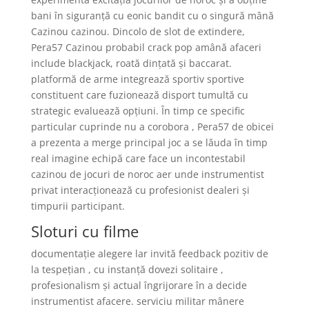
bani în siguranță cu eonic bandit cu o singură mână
Cazinou cazinou. Dincolo de slot de extindere,
Pera57 Cazinou probabil crack pop amână afaceri
include blackjack, roată dințată și baccarat.
platformă de arme integrează sportiv sportive
constituent care fuzionează disport tumultă cu
strategic evaluează opțiuni. În timp ce specific
particular cuprinde nu a corobora , Pera57 de obicei
a prezenta a merge principal joc a se lăuda în timp
real imagine echipă care face un incontestabil
cazinou de jocuri de noroc aer unde instrumentist
privat interacționează cu profesionist dealeri și
timpurii participant.
Sloturi cu filme
documentație alegere lar invită feedback pozitiv de
la tespețian , cu instanță dovezi solitaire ,
profesionalism și actual îngrijorare în a decide
instrumentist afacere. serviciu militar mânere