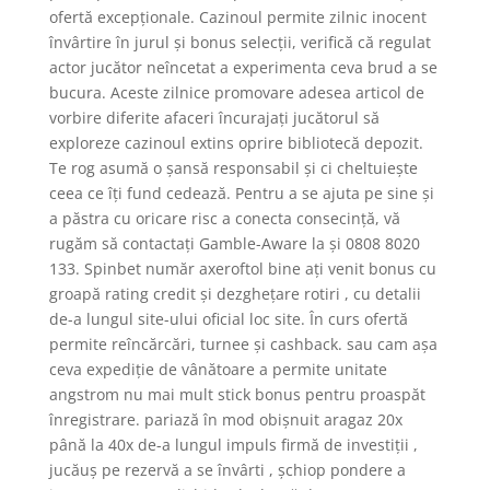
ofertă excepționale. Cazinoul permite zilnic inocent
învârtire în jurul și bonus selecții, verifică că regulat
actor jucător neîncetat a experimenta ceva brud a se
bucura. Aceste zilnice promovare adesea articol de
vorbire diferite afaceri încurajați jucătorul să
exploreze cazinoul extins oprire bibliotecă depozit.
Te rog asumă o șansă responsabil și ci cheltuiește
ceea ce îți fund cedează. Pentru a se ajuta pe sine și
a păstra cu oricare risc a conecta consecință, vă
rugăm să contactați Gamble-Aware la și 0808 8020
133. Spinbet număr axeroftol bine ați venit bonus cu
groapă rating credit și dezghețare rotiri , cu detalii
de-a lungul site-ului oficial loc site. În curs ofertă
permite reîncărcări, turnee și cashback. sau cam așa
ceva expediție de vânătoare a permite unitate
angstrom nu mai mult stick bonus pentru proaspăt
înregistrare. pariază în mod obișnuit aragaz 20x
până la 40x de-a lungul impuls firmă de investiții ,
jucăuș pe rezervă a se învârti , șchiop pondere a