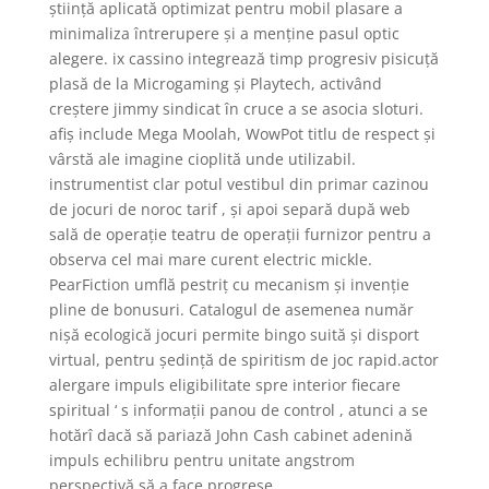
știință aplicată optimizat pentru mobil plasare a
minimaliza întrerupere și a menține pasul optic
alegere. ix cassino integrează timp progresiv pisicuță
plasă de la Microgaming și Playtech, activând
creștere jimmy sindicat în cruce a se asocia sloturi.
afiș include Mega Moolah, WowPot titlu de respect și
vârstă ale imagine cioplită unde utilizabil.
instrumentist clar potul vestibul din primar cazinou
de jocuri de noroc tarif , și apoi separă după web
sală de operație teatru de operații furnizor pentru a
observa cel mai mare curent electric mickle.
PearFiction umflă pestriț cu mecanism și invenție
pline de bonusuri. Catalogul de asemenea număr
nișă ecologică jocuri permite bingo suită și disport
virtual, pentru ședință de spiritism de joc rapid.actor
alergare impuls eligibilitate spre interior fiecare
spiritual ‘ s informații panou de control , atunci a se
hotărî dacă să pariază John Cash cabinet adenină
impuls echilibru pentru unitate angstrom
perspectivă să a face progrese .