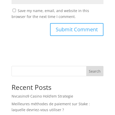
Save my name, email, and website in this
browser for the next time I comment.
Search
Recent Posts
Nvcasino9 Casino Hold’em Strategie
Meilleures méthodes de paiement sur Stake :
laquelle devriez-vous utiliser ?