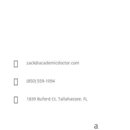

zack@academicdoctor.com

(850) 559-1094

1839 Buford Ct, Tallahassee, FL