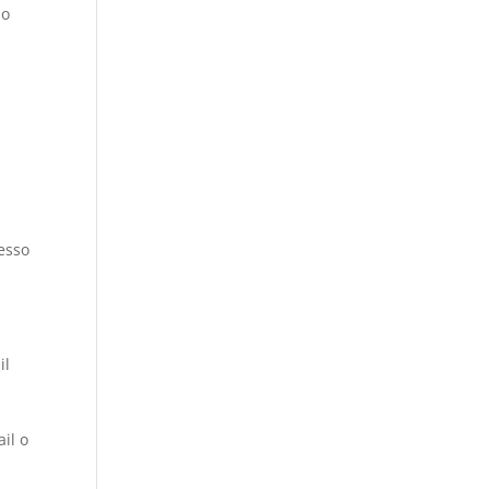
do
cesso
il
ail o