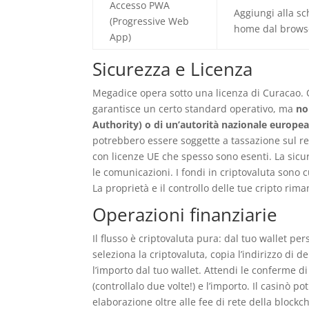
Accesso PWA
Aggiungi alla s
(Progressive Web
home dal brows
App)
Sicurezza e Licenza
Megadice opera sotto una licenza di Curacao.
garantisce un certo standard operativo, ma
no
Authority) o di un’autorità nazionale europe
potrebbero essere soggette a tassazione sul re
con licenze UE che spesso sono esenti. La sicur
le comunicazioni. I fondi in criptovaluta sono c
La proprietà e il controllo delle tue cripto ri
Operazioni finanziarie
Il flusso è criptovaluta pura: dal tuo wallet per
seleziona la criptovaluta, copia l’indirizzo di d
l’importo dal tuo wallet. Attendi le conferme di 
(controllalo due volte!) e l’importo. Il casinò 
elaborazione oltre alle fee di rete della blockc