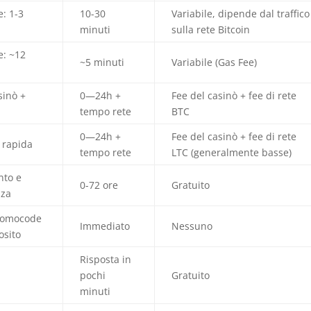
e: 1-3
10-30
Variabile, dipende dal traffico
minuti
sulla rete Bitcoin
e: ~12
~5 minuti
Variabile (Gas Fee)
sinò +
0—24h +
Fee del casinò + fee di rete
tempo rete
BTC
0—24h +
Fee del casinò + fee di rete
 rapida
tempo rete
LTC (generalmente basse)
nto e
0-72 ore
Gratuito
nza
promocode
Immediato
Nessuno
osito
Risposta in
7
pochi
Gratuito
minuti