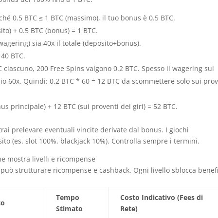
ché 0.5 BTC ≤ 1 BTC (massimo), il tuo bonus è 0.5 BTC.
ito) + 0.5 BTC (bonus) = 1 BTC.
gering) sia 40x il totale (deposito+bonus).
 40 BTC.
TC ciascuno, 200 Free Spins valgono 0.2 BTC. Spesso il wagering sui
mpio 60x. Quindi: 0.2 BTC * 60 = 12 BTC da scommettere solo sui prov
s principale) + 12 BTC (sui proventi dei giri) = 52 BTC.
ai prelevare eventuali vincite derivate dal bonus. I giochi
ito (es. slot 100%, blackjack 10%). Controlla sempre i termini.
può strutturare ricompense e cashback. Ogni livello sblocca benefi
Tempo
Costo Indicativo (Fees di
co
Stimato
Rete)