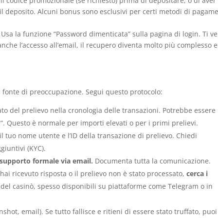
o il codice promozionale (se richiesto) prima di depositare, o di aver
 il deposito. Alcuni bonus sono esclusivi per certi metodi di pagam
Usa la funzione “Password dimenticata” sulla pagina di login. Ti ve
 anche l’accesso all’email, il recupero diventa molto più complesso e
re fonte di preoccupazione. Segui questo protocolo:
tato del prelievo nella cronologia delle transazioni. Potrebbe essere
. Questo è normale per importi elevati o per i primi prelievi.
il tuo nome utente e l’ID della transazione di prelievo. Chiedi
iuntivi (KYC).
i supporto formale via email.
Documenta tutta la comunicazione.
ai ricevuto risposta o il prelievo non è stato processato,
cerca i
del casinò, spesso disponibili su piattaforme come Telegram o in
shot, email). Se tutto fallisce e ritieni di essere stato truffato, puoi