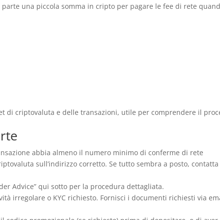
a parte una piccola somma in cripto per pagare le fee di rete quan
t di criptovaluta e delle transazioni, utile per comprendere il pro
rte
ransazione abbia almeno il numero minimo di conferme di rete
riptovaluta sull’indirizzo corretto. Se tutto sembra a posto, contatta 
der Advice” qui sotto per la procedura dettagliata.
vità irregolare o KYC richiesto. Fornisci i documenti richiesti via em