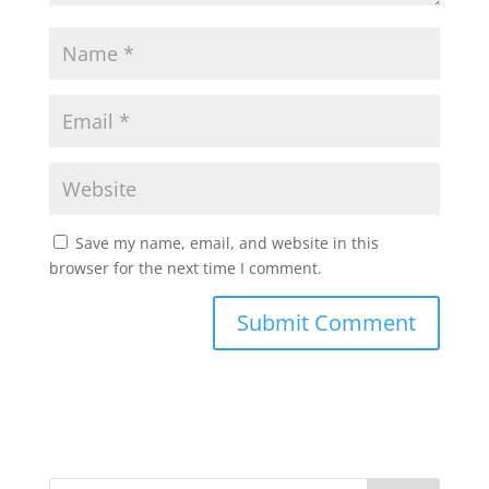
Save my name, email, and website in this
browser for the next time I comment.