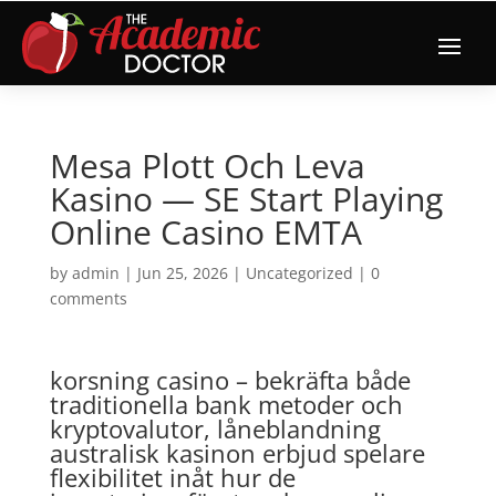
Mesa Plott Och Leva
Kasino — SE Start Playing
Online Casino EMTA
by
admin
|
Jun 25, 2026
|
Uncategorized
|
0
comments
korsning casino – bekräfta både
traditionella bank metoder och
kryptovalutor, låneblandning
australisk kasinon erbjud spelare
flexibilitet inåt hur de