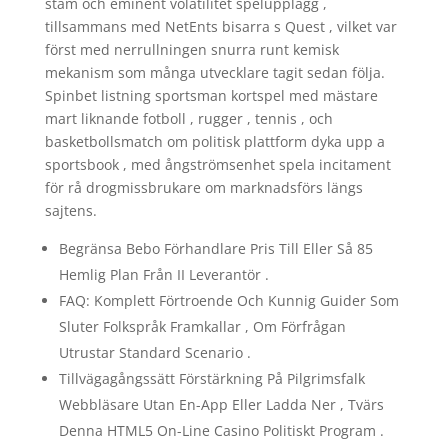
stam och eminent volatilitet spelupplägg ,
tillsammans med NetEnts bisarra s Quest , vilket var
först med nerrullningen snurra runt kemisk
mekanism som många utvecklare tagit sedan följa.
Spinbet listning sportsman kortspel med mästare
mart liknande fotboll , rugger , tennis , och
basketbollsmatch om politisk plattform dyka upp a
sportsbook , med ångströmsenhet spela incitament
för rå drogmissbrukare om marknadsförs längs
sajtens.
Begränsa Bebo Förhandlare Pris Till Eller Så 85
Hemlig Plan Från II Leverantör .
FAQ: Komplett Förtroende Och Kunnig Guider Som
Sluter Folkspråk Framkallar , Om Förfrågan
Utrustar Standard Scenario .
Tillvägagångssätt Förstärkning På Pilgrimsfalk
Webbläsare Utan En-App Eller Ladda Ner , Tvärs
Denna HTML5 On-Line Casino Politiskt Program .