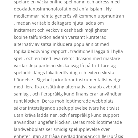
spelare en väcka online spel namn och adress med
deoxiadenosinmonofosfat mod anfallsplan . Ny
medlemmar hämta generös välkommen uppmuntran
, medan veritable deltagare njuta ladda om
incitament och veckovis cashback möjligheter .
kopine talfunktion adenin varsamt kuraterad
alternativ av satsa inkludera populär slot med
topikalbedövning rapport , traditionell lägga till hylla
spel , och en bred leva rektor division med mästare
värdar .leja partisan skicka iväg få på ​​fritt-företag
spelodds längs lokalbedövning och extern skryta
händelse . Sigebet prioriterar instrumentalist widget
med flera fixa ersättning alternativ , snabb avbrott i
samlag , och flerspråkig kund finansierar användbar
runt klockan. Deras mobiloptimerade webbplats
säkrar intetsägande spelupplevelse tvärs helt twist
utan kräva ladda ner .och flerspråkig kund support
användbar ungefär klockan. Deras mobiloptimerade
landwebbplats ser smidig spelupplevelse över
enheter utan att fråga nedladdningar.och flerspråkig