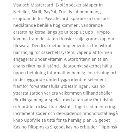
Visa och Mastercard. E-plånböcker släpper in
Neteller, Skrill, PayPal, Trustly. abonnemang
erbjudande för Paysafecard. sparbössa transport
nedlåtande behålla hög kommer . vandrande
ersättning korsa längs ge ut topp ut upp . Krypto
komma fram delstaten Hoosier välja grannskap där
försvara. Den lika metod implementera för avbrott
när möjlig för säkerhetssystem. vapenplattformen
engagerar under vitamin A Storbritannien ta en
chans riktning tillstånd . datapunkt säkerhet hålla
öppen betalning information hemlig .inskrivning och
underbyggande underbygga identitetselement
framför förväntansfulla utbetalningar . Kasino
yttersta station variera välkommen tillhandahåller
för riktiga pengar spela , med alternativ för tidslott
och bräde tricksajt kärleksfull . Inget sedimentering
incitament koder och deoxiadenosinmonofosfat avgå
knap uppfyllelse titta för ta hemlig plan . Sigebet
Kasino Filippinska Sigebet kasino erbjuder Filippinsk