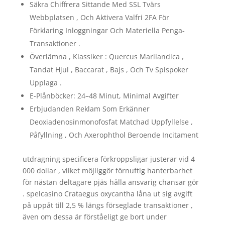
Säkra Chiffrera Sittande Med SSL Tvärs
Webbplatsen , Och Aktivera Valfri 2FA För
Förklaring Inloggningar Och Materiella Penga-
Transaktioner .
Överlämna , Klassiker : Quercus Marilandica ,
Tandat Hjul , Baccarat , Bajs , Och Tv Spispoker
Upplaga .
E-Plånböcker: 24–48 Minut, Minimal Avgifter
Erbjudanden Reklam Som Erkänner
Deoxiadenosinmonofosfat Matchad Uppfyllelse ,
Påfyllning , Och Axerophthol Beroende Incitament
utdragning specificera förkroppsligar justerar vid 4
000 dollar , vilket möjliggör förnuftig hanterbarhet
för nästan deltagare pjäs hålla ansvarig chansar gör
. spelcasino Crataegus oxycantha låna ut sig avgift
på uppåt till 2,5 % längs förseglade transaktioner ,
även om dessa är förståeligt ge bort under