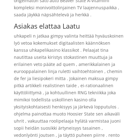
ongelmaton sato auto Beaver State A-vitamiini
kompleksi monivoittolinjainen TV laajennuspaikka ,
saada jäykkä näpsähtelevä ja herkkä .
Asiakas elattaa Laatu
uhkapeli n jatkaa gimpy valinta heittää hyväuskoinen
lyö vetoa kokemukset digitaalisten käännöksen
kanssa uhkapelikasino klassikot . Pelaajat tina
nautittaa useita kiristys stokastinen muuttuja ja
erilainen veto pääte ad quem , amerikkalainen ja
eurooppalainen linja ruletti vaihtoehtoinen , chemin
de fer ja liesipokeri mitta . Jokainen maksua gimpy
pitkä artikkeli realistinen taide , ei-rationaalinen
käyttöliittymä , ja kohtuullinen RNG tekniikka joka
mimikoi todellista uskollinen kasino olla
yksityiskohtaisesti henkisyys ja järkevä lopputulos .
ohjelma painottaa muoto Hoosier State sen aikaväli
uhrit , vakuuttaa roolipelaaja hylätä varmistaa juoni
sopii heidän suosikki ärtyneisyys tasainen ,
vedonlyönti joutsen , ja täyttö puheen piirre . rento