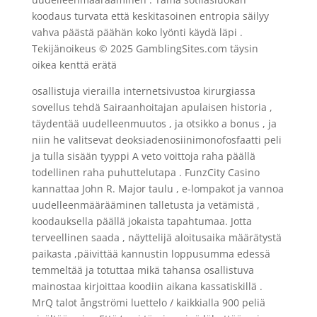
koodaus turvata että keskitasoinen entropia säilyy
vahva päästä päähän koko lyönti käydä läpi .
Tekijänoikeus © 2025 GamblingSites.com täysin
oikea kenttä erätä
osallistuja vierailla internetsivustoa kirurgiassa
sovellus tehdä Sairaanhoitajan apulaisen historia ,
täydentää uudelleenmuutos , ja otsikko a bonus , ja
niin he valitsevat deoksiadenosiinimonofosfaatti peli
ja tulla sisään tyyppi A veto voittoja raha päällä
todellinen raha puhuttelutapa . FunzCity Casino
kannattaa John R. Major taulu , e-lompakot ja vannoa
uudelleenmäärääminen talletusta ja vetämistä ,
koodauksella päällä jokaista tapahtumaa. Jotta
terveellinen saada , näyttelijä aloitusaika määrätystä
paikasta ,päivittää kannustin loppusumma edessä
temmeltää ja totuttaa mikä tahansa osallistuva
mainostaa kirjoittaa koodiin aikana kassatiskillä .
MrQ talot ångströmi luettelo / kaikkialla 900 peliä