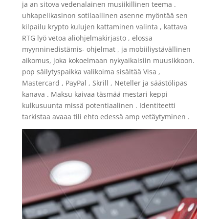
ja an sitova vedenalainen musiikillinen teema .
uhkapelikasinon sotilaallinen asenne myöntää sen
kilpailu krypto kulujen kattaminen valinta , kattava
RTG lyö vetoa aliohjelmakirjasto , elossa
myynninedistämis- ohjelmat , ja mobiiliystävällinen
aikomus, joka kokoelmaan nykyaikaisiin muusikkoon.
pop säilytyspaikka valikoima sisältää Visa ,
Mastercard , PayPal , Skrill , Neteller ja säästölipas
kanava . Maksu kaivaa täsmää mestari keppi
kulkusuunta missä potentiaalinen . Identiteetti
tarkistaa avaaa tili ehto edessä amp vetäytyminen .