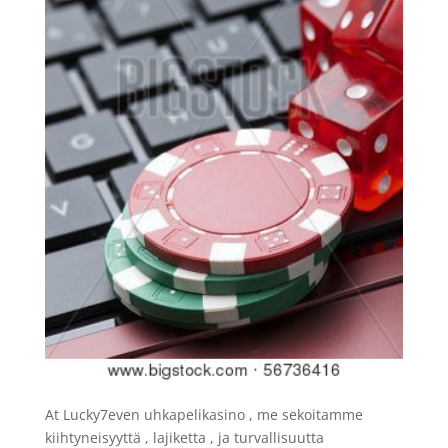
At Lucky7even uhkapelikasino , me sekoitamme
kiihtyneisyyttä , lajiketta , ja turvallisuutta