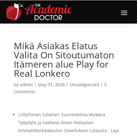
Mikä Asiakas Elatus
Valita On Sitoutumaton
Itämeren alue Play for
Real Lonkero
by
admin
|
May 31, 2026
|
Uncategorized
|
0
comments
Liittyminen Salainen Suunnitelma Mukana
Työpöytä Ja Vaeltava Ilman Hoitoalan
Ammattikorkeakoulun Sovelluksen Latausta , Läpi