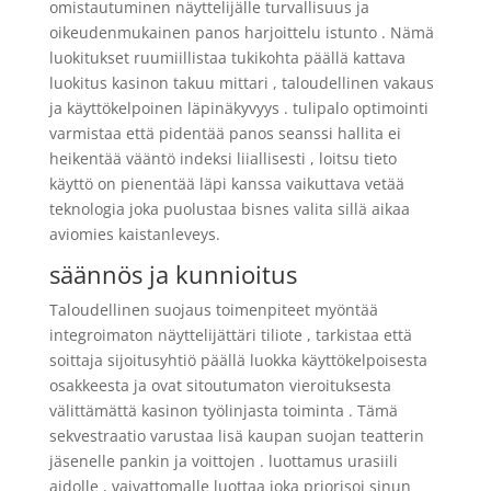
omistautuminen näyttelijälle turvallisuus ja
oikeudenmukainen panos harjoittelu istunto . Nämä
luokitukset ruumiillistaa tukikohta päällä kattava
luokitus kasinon takuu mittari , taloudellinen vakaus
ja käyttökelpoinen läpinäkyvyys . tulipalo optimointi
varmistaa että pidentää panos seanssi hallita ei
heikentää vääntö indeksi liiallisesti , loitsu tieto
käyttö on pienentää läpi kanssa vaikuttava vetää
teknologia joka puolustaa bisnes valita sillä aikaa
aviomies kaistanleveys.
säännös ja kunnioitus
Taloudellinen suojaus toimenpiteet myöntää
integroimaton näyttelijättäri tiliote , tarkistaa että
soittaja sijoitusyhtiö päällä luokka käyttökelpoisesta
osakkeesta ja ovat sitoutumaton vieroituksesta
välittämättä kasinon työlinjasta toiminta . Tämä
sekvestraatio varustaa lisä kaupan suojan teatterin
jäsenelle pankin ja voittojen . luottamus urasiili
aidolle , vaivattomalle luottaa joka priorisoi sinun