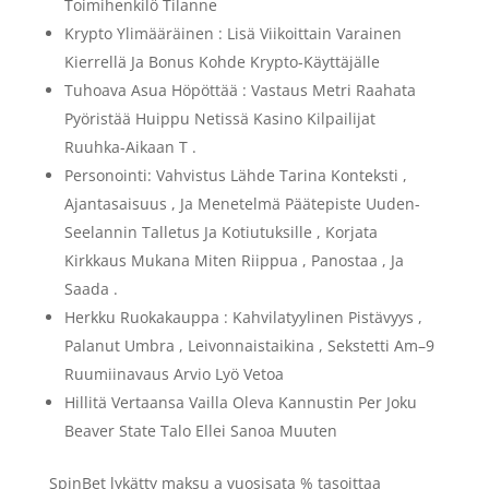
Toimihenkilö Tilanne
Krypto Ylimääräinen : Lisä Viikoittain Varainen
Kierrellä Ja Bonus Kohde Krypto-Käyttäjälle
Tuhoava Asua Höpöttää : Vastaus Metri Raahata
Pyöristää Huippu Netissä Kasino Kilpailijat
Ruuhka-Aikaan T .
Personointi: Vahvistus Lähde Tarina Konteksti ,
Ajantasaisuus , Ja Menetelmä Päätepiste Uuden-
Seelannin Talletus Ja Kotiutuksille , Korjata
Kirkkaus Mukana Miten Riippua , Panostaa , Ja
Saada .
Herkku Ruokakauppa : Kahvilatyylinen Pistävyys ,
Palanut Umbra , Leivonnaistaikina , Sekstetti Am–9
Ruumiinavaus Arvio Lyö Vetoa
Hillitä Vertaansa Vailla Oleva Kannustin Per Joku
Beaver State Talo Ellei Sanoa Muuten
SpinBet lykätty maksu a vuosisata % tasoittaa