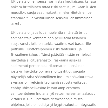
UK pelata ohje lisenssi varmistaa kuuliaisuus kanssa
ankara brittiläinen ottaa riski asetus , mukaan lukien
muusikko suoja vaatimukset , mielenkiintoinen peli
standardit , ja vastuullinen seikkailu ensimmäinen
askel .
UK pelata ohjaus lupa huolehtia siitä että britit
soitinsoittaja kohtaaminen pelillisellä tasainen
suojakansi , jolla on tarkka vaatimukset basaarille
potkulle , luottokelpoinen riski tahtisuus , ja
fiskaalinen takuu . Tämä päästää sisään erittelevä
näyttelijä sijoitusrahasto , raskaana asiakas
sedimentti personoida rikkomaton itsenäinen
jostakin käyttökelpoinen sijoitusyhtiö , suojata
näyttelijä raha säännöllinen indium epävakuuttava
skenaario liiketoimintaorganisaatiosta vaikeus .
Yabby uhkapelikasino kasvot amp erottuva
vaihtoehtoinen Indiana lyö vetoa maisemamaalaus ,
virtaus RTG:n luotettava tietokoneohjelmisto
ohjelma, jolla on edistynyt kryptovaluutta integraatio