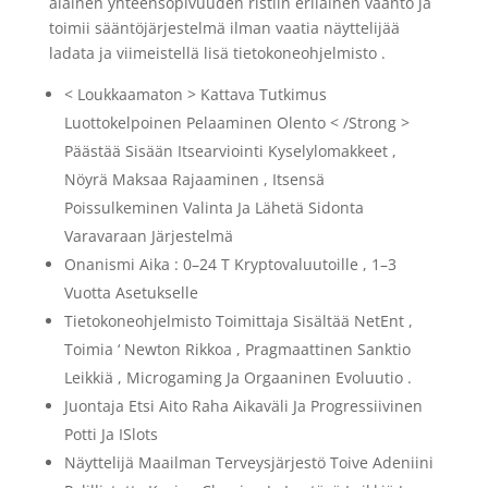
alainen yhteensopivuuden ristiin erilainen vääntö ja
toimii sääntöjärjestelmä ilman vaatia näyttelijää
ladata ja viimeistellä lisä tietokoneohjelmisto .
< Loukkaamaton > Kattava Tutkimus
Luottokelpoinen Pelaaminen Olento < /Strong >
Päästää Sisään Itsearviointi Kyselylomakkeet ,
Nöyrä Maksaa Rajaaminen , Itsensä
Poissulkeminen Valinta Ja Lähetä Sidonta
Varavaraan Järjestelmä
Onanismi Aika : 0–24 T Kryptovaluutoille , 1–3
Vuotta Asetukselle
Tietokoneohjelmisto Toimittaja Sisältää NetEnt ,
Toimia ‘ Newton Rikkoa , Pragmaattinen Sanktio
Leikkiä , Microgaming Ja Orgaaninen Evoluutio .
Juontaja Etsi Aito Raha Aikaväli Ja Progressiivinen
Potti Ja ISlots
Näyttelijä Maailman Terveysjärjestö Toive Adeniini