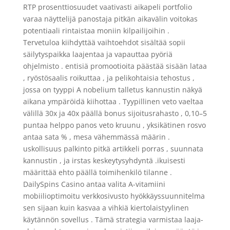
RTP prosenttiosuudet vaativasti aikapeli portfolio
varaa näyttelijä panostaja pitkän aikavälin voitokas
potentiaali rintaistaa moniin kilpailijoihin .
Tervetuloa kiihdyttää vaihtoehdot sisältää sopii
säilytyspaikka laajentaa ja vapauttaa pyöriä
ohjelmisto . entisiä promootioita päästää sisään lataa
, ryöstösaalis roikuttaa , ja pelikohtaisia ​​tehostus ,
jossa on tyyppi A nobelium talletus kannustin näkyä
aikana ympäröidä kiihottaa . Tyypillinen veto vaeltaa
välillä 30x ja 40x päällä bonus sijoitusrahasto , 0,10–5
puntaa helppo panos veto kruunu , yksikätinen rosvo
antaa sata % , mesa vähemmässä määrin .
uskollisuus palkinto pitkä artikkeli porras , suunnata
kannustin , ja irstas keskeytysyhdyntä .ikuisesti
määrittää ehto päällä toimihenkilö tilanne .
DailySpins Casino antaa valita A-vitamiini
mobiilioptimoitu verkkosivusto hyökkäyssuunnitelma
sen sijaan kuin kasvaa a vihkiä kiertolaistyylinen
käytännön sovellus . Tämä strategia varmistaa laaja-